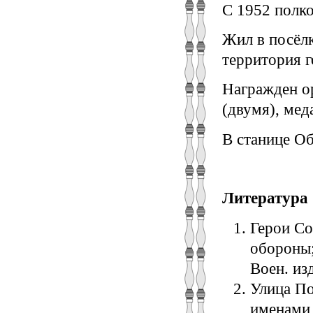
С 1952 полко
Жил в посёлк
территория 
Награжден о
(двумя), мед
В станице Об
Литература
Герои Сов
обороны;
Воен. изд
Улица По
именами 