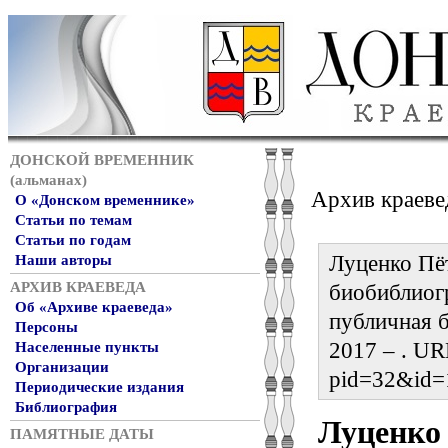
ДОНСКОЙ ВРЕМЕННИК
(альманах)
Архив краеве
О «Донском временнике»
Статьи по темам
Статьи по годам
Луценко Пёт
Наши авторы
АРХИВ КРАЕВЕДА
биобиблиог
Об «Архиве краеведа»
публичная б
Персоны
2017 – . URL
Населенные пункты
Организации
pid=32&id=
Периодические издания
Библиография
Луценко
ПАМЯТНЫЕ ДАТЫ