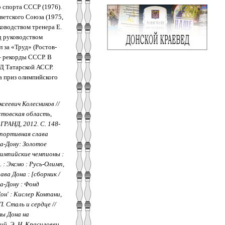
 спорта СССР (1976).
ветского Союза (1975,
ководством тренера Е.
д руководством
 за «Труд» (Ростов-
— рекорды СССР. В
ВД Татарской АССР.
а приз олимпийского
сеевич Колесников //
стовская область,
 ГРАНД, 2012. С. 148-
Спортивная слава
а-Дону: Золотое
Олимпийские чемпионы :
. : Эксмо : Русь-Олимп,
ава Дона : [сборник /
на-Дону : Фонд
он' : Кислер Компани,
П. Сталь и сердце //
ны Дона на
ий, Э. Н. Красиловец.