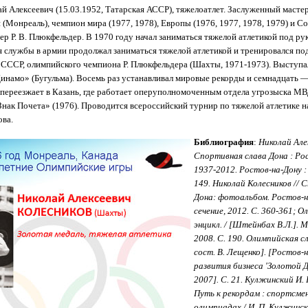
лексеевич (15.03.1952, Татарская АССР), тяжелоатлет. Заслуженный мастер
Монреаль), чемпион мира (1977, 1978), Европы (1976, 1977, 1978, 1979) и Со
р Р. В. Плюкфельдер. В 1970 году начал заниматься тяжелой атлетикой под ру
я службы в армии продолжал заниматься тяжелой атлетикой и тренировался по
 СССР, олимпийского чемпиона Р. Плюкфельдера (Шахты, 1971-1973). Выступал
Динамо» (Бугульма). Восемь раз устанавливал мировые рекорды и семнадцать 
 переезжает в Казань, где работает оперуполномоченным отдела угрозыска М
нак Почета» (1976). Проводится всероссийский турнир по тяжелой атлетике н
ова.
Библиография
:
Николай Алек
Спортивная слава Дона : Ро
1937-2012. Ростов-на-Дону :
149. Николай Колесников // 
Дона: фотоальбом. Ростов-н
сечение, 2012. С. 360-361; 
энцикл. / [Штейнбах В.Л.]. М
2008. С. 190. Олимпийская сл
сост. В. Лещенко]. [Ростов-
развития бизнеса 'Золотой Д
2007]. С. 21. Кулжинский И. 
Путь к рекордам : спортсме
олимпиадах / И. П. Кулжинск