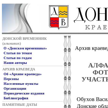
ДОНСКОЙ ВРЕМЕННИК
(альманах)
Архив краеве
О «Донском временнике»
Статьи по темам
Статьи по годам
Наши авторы
АЛФА
АРХИВ КРАЕВЕДА
ФОТ
Об «Архиве краеведа»
УЧАСТ
Персоны
Населенные пункты
Организации
Периодические издания
Библиография
Обухов Васил
ПАМЯТНЫЕ ДАТЫ
Донские обла