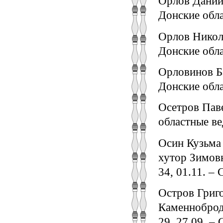
Орлов Даниил
Донские обла
Орлов Никола
Донские обла
Орловинов Ба
Донские обла
Осетров Паве
областные вед
Осин Кузьма
хутор Зимовн
34, 01.11. – 
Остров Григо
Каменнобродс
29, 27.09. – 