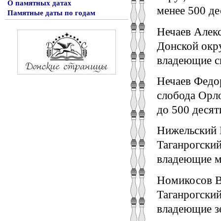
О памятных датах
менее 500 де
Памятные даты по годам
Нечаев Алекс
Донской окру
владеющие с
Нечаев Федор
слобода Орло
до 500 десят
Нижельский 
Таганрогский
владеющие м
Номикосов В
Таганрогский 
владеющие зе