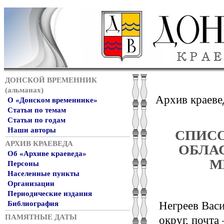
ДОНСКОЙ ВРЕМЕННИК
(альманах)
Архив краеве
О «Донском временнике»
Статьи по темам
Статьи по годам
Наши авторы
СПИСО
АРХИВ КРАЕВЕДА
ОБЛАС
Об «Архиве краеведа»
М
Персоны
Населенные пункты
Организации
Периодические издания
Библиография
Негреев Вас
ПАМЯТНЫЕ ДАТЫ
округ, почта