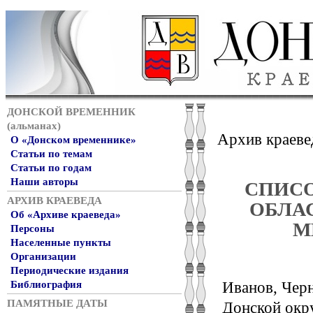
ДОНСКОЙ ВРЕМЕННИК
(альманах)
Архив краеве
О «Донском временнике»
Статьи по темам
Статьи по годам
Наши авторы
СПИСО
АРХИВ КРАЕВЕДА
ОБЛАС
Об «Архиве краеведа»
М
Персоны
Населенные пункты
Организации
Периодические издания
Библиография
Иванов, Черн
ПАМЯТНЫЕ ДАТЫ
Донской окру