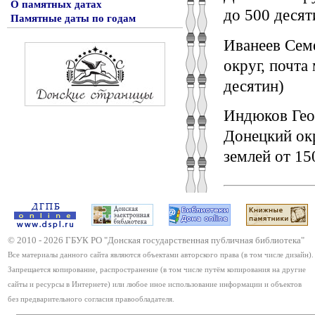
О памятных датах
до 500 десят
Памятные даты по годам
Иванеев Семе
округ, почта
десятин)
Индюков Гео
Донецкий окр
землей от 15
© 2010 -
2026
ГБУК РО "Донская государственная публичная библиотека"
Все материалы данного сайта являются объектами авторского права (в том числе дизайн).
Запрещается копирование, распространение (в том числе путём копирования на другие
сайты и ресурсы в Интернете) или любое иное использование информации и объектов
без предварительного согласия правообладателя.