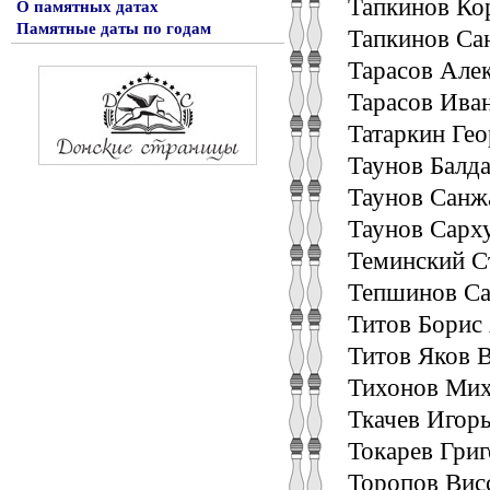
Тапкинов Кор
О памятных датах
Памятные даты по годам
Тапкинов Сан
Тарасов Але
Тарасов Ива
Татаркин Гео
Таунов Балд
Таунов Санжа
Таунов Сарх
Теминский С
Тепшинов Са
Титов Борис 
Титов Яков В
Тихонов Мих
Ткачев Игор
Токарев Григ
Торопов Вис