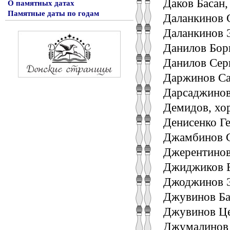
Даков Басан,
О памятных датах
Памятные даты по годам
Даланкинов С
Даланкинов 
Данилов Бор
Данилов Сер
Даржинов Са
Дарсаджинов
Демидов, хо
Денисенко Г
Джамбинов С
Джерентинов
Джиджиков Б
Джоджинов Э
Джувинов Ба
Джувинов Це
Джумалинов 