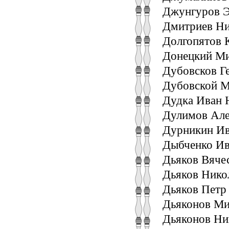
Джунгуров Э
Дмитриев Ни
Долгопятов К
Донецкий Ми
Дубовсков Г
Дубовской М
Дудка Иван 
Дулимов Але
Дурникин Ив
Дыбченко Ив
Дьяков Вяче
Дьяков Нико
Дьяков Петр
Дьяконов Ми
Дьяконов Ник