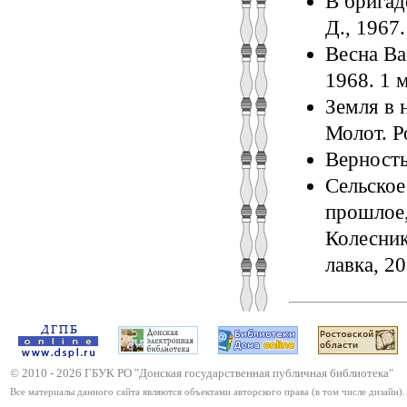
В бригад
Д., 1967.
Весна Ва
1968. 1 м
Земля в 
Молот. Ро
Верность 
Сельское
прошлое,
Колеснико
лавка, 20
© 2010 -
2026
ГБУК РО "Донская государственная публичная библиотека"
Все материалы данного сайта являются объектами авторского права (в том числе дизайн).