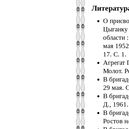
Литератур
О присво
Цыганку
области 
мая 1952
17. С. 1.
Агрегат 
Молот. Ро
В бригад
29 мая. С
В бригад
Д., 1961.
В бригад
Ростов н/