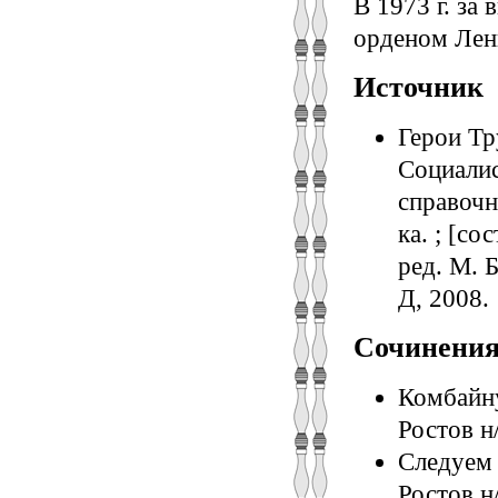
В 1973 г. за
орденом Лен
Источник
Герои Тр
Социалис
справочн
ка. ; [со
ред. М. Б
Д, 2008.
Сочинени
Комбайну
Ростов н/
Следуем 
Ростов н/