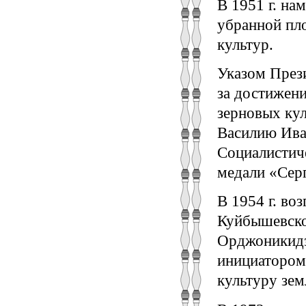
В 1951 г. на
убранной пл
культур.
Указом През
за достижени
зерновых ку
Василию Ива
Социалистиче
медали «Сер
В 1954 г. во
Куйбышевског
Орджоникидзе
инициатором
культуру зем