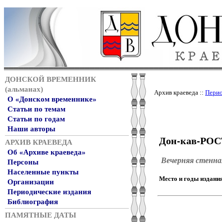
ДОНСКОЙ ВРЕМЕННИК
(альманах)
Архив краеведа ::
Перио
О «Донском временнике»
Статьи по темам
Статьи по годам
Наши авторы
Дон-кав-РО
АРХИВ КРАЕВЕДА
Об «Архиве краеведа»
Вечерняя стенна
Персоны
Населенные пункты
Место и годы издани
Организации
Периодические издания
Библиография
ПАМЯТНЫЕ ДАТЫ