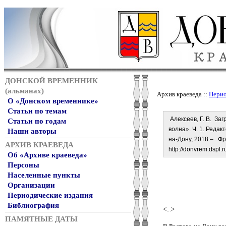
ДОНСКОЙ ВРЕМЕННИК
(альманах)
Архив краеведа ::
Перио
О «Донском временнике»
Статьи по темам
Алексеев, Г. В. За
Статьи по годам
»
волна
. Ч. 1. Реда
Наши авторы
на-Дону, 2018 – . Ф
АРХИВ КРАЕВЕДА
http://donvrem.dspl.
Об «Архиве краеведа»
Персоны
Населенные пункты
Организации
Периодические издания
Библиография
<...>
ПАМЯТНЫЕ ДАТЫ