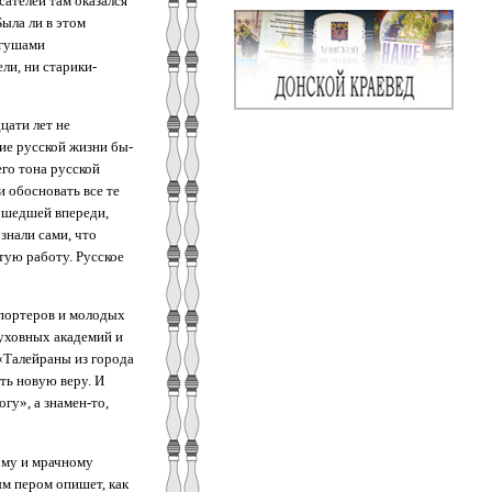
сателей там оказался
ыла ли в этом
нгушами
ли, ни старики-
цати лет не
ие русской жизни бы­
его тона русской
 обосновать все те
пошедшей впереди,
знали сами, что
тую работу. Русское
портеров и мо­лодых
уховных ака­демий и
«Талейраны из города
ть новую веру. И
у», а знамен-то,
ому и мрачному
м пером опишет, как