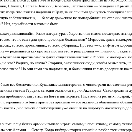
е-таки пытались создать нечто вроде белой беллетристики. Но из настоящих пи
шин, Шмелев, Сергеев-Ценский, Ве­ресаев, Елпатьевский — голодали в Крыму. Б
нт, когда гимназисты подошли к Орлу, за их спинами двинулись помещики с и
тную собственность», — белому движению не понадобились ни старики-писате
? Нет, случайности в этом не было.
ежал развалившийся. Разве лите­ратура, общественная мысль последних пятнад
го же, что потом в два дня опрокинули большевики? Мерзость, грязь, малокров
лассах, во всех проявлениях, во всех губерниях. Протест — стал флагом хорош
ние — родившееся как протест против этого разрушения — пришли оправдать и
ра бунтовали против самого факта существования такой России. У молодежи, 
 но что? Родину, но какую? Старики, оказавшиеся сзади, чтобы осмыслить, не 
ское вчера? Но они сами его подломили, и большевики только довершили нача
и было все беспочвенно. Кукольные министерства, с министрами из газетных ре
аленных гневом Герцена, сегодня оказались в роли Аксаковых. Савонаролы из д
ов пробовали отыграться на Боге и антихристе. Писатели из ротных писарей, 
поверенные и зубные врачи без практики — все оказались обязанными объяви
сь наспех, ибо войска освобождения уже «вышли на широкую московскую дорог
.
о знаменосца белых армий и выпало играть самому непонятному, самому темн
ческой армии — Освагу. Когда-нибудь историк спокойно разберется и тверды