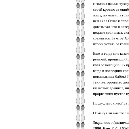
с головы начала тухну
своей кровью за ошибк
жару, по колено в гря
нем ехал Осваг к паро
доказывал, что я сов
подлые свои глаза, ска
сражаться. За что? Хо
чтобы уехать за гран
Еще и тогда мне каза
ренький, прошедший ж
клал резолюцию: «к п
когда в последних св
повивальных бабок? П
тени неторопливо лож
глазастых домиков, н
прорвавших пустое ну
Послух ли он нес? За 
Обманут ли вместе с 
Заграница : (воспомин
1990. Вып. 7. С. 165-1