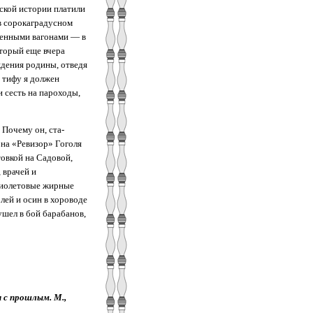
ской истории пла­тили
 в сорокаградусном
ещенными вагонами — в
оторый еще вчера
ждения родины, отведя
в тифу я должен
и сесть на пароходы,
 Почему он, ста­
на «Ревизор» Гоголя
вкой на Садо­вой,
 врачей и
фиолетовые жирные
лей и осин в хороводе
шел в бой барабанов,
и с прошлым. М.,