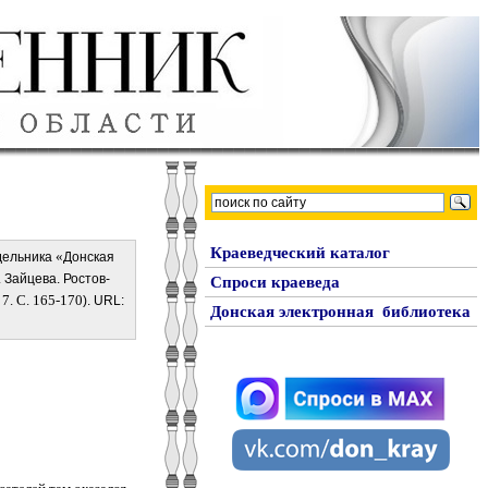
Краеведческий каталог
«
едельника
Донская
. Зайцева. Ростов-
Спроси краеведа
7. С. 165-170
). URL:
Донская электронная библиотека