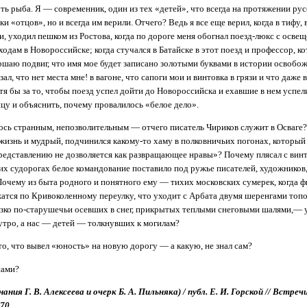
ть рыба. Я — современник, один из тех «детей», что всегда на протяжении рус
и «отцов», но и всегда им верили. Отчего? Ведь я все еще верил, когда в тифу,
зи, уходил пешком из Ростова, когда по дороге меня обогнал поезд-люкс с осв
ходам в Новороссийске; когда стучался в Батайске в этот поезд и профессор, к
ершаю подвиг, что имя мое будет записано золотыми буквами в истории освобо
зал, что нет места мне! в вагоне, что сапоги мои и винтовка в грязи и что даже 
тя бы за то, чтобы поезд успел дойти до Новороссийска и ехавшие в нем успел
ицу и объяснить, почему провалилось «белое дело».
лось странным, непозволительным — отчего писатель Чириков служит в Осваге?
изнь и мудрый, подчинился какому-то хаму в полковничьих погонах, который 
редставлению не дозволяется как развращающее нравы»? Почему плясал с винто
оих судорогах белое командование поставило под ружье писателей, художников,
очему из быта родного и понятного ему — тихих московских сумерек, когда 
атся по Кривоколенному переулку, что уходит с Арбата двумя шеренгами топо
изко по-старушечьи осевших в снег, прикрытых теплыми снеговыми шалями,— у
тро, а нас — детей — толкнувших к могилам?
то, что вывел «юность» на новую дорогу — а какую, не знал сам?
нами?
ания Г. В. Алексеева и очерк Б. А. Пильняка) / публ. Е. И. Горской // Встреч
70.