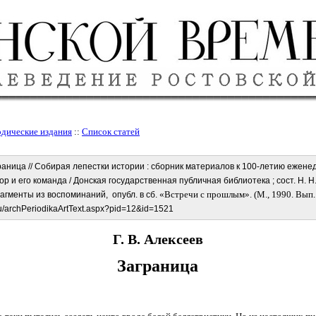
дические издания
::
Список статей
граница // Собирая лепестки истории : сборник материалов к 100-летию ежен
ктор и его команда / Донская государственная публичная библиотека ; сост. Н. Н
«Встречи с прошлым». (М., 1990. Вып. 
рагменты из воспоминаний, опубл. в сб.
ru/archPeriodikaArtText.aspx?pid=12&id=1521
Г. В. Алексеев
Заграница