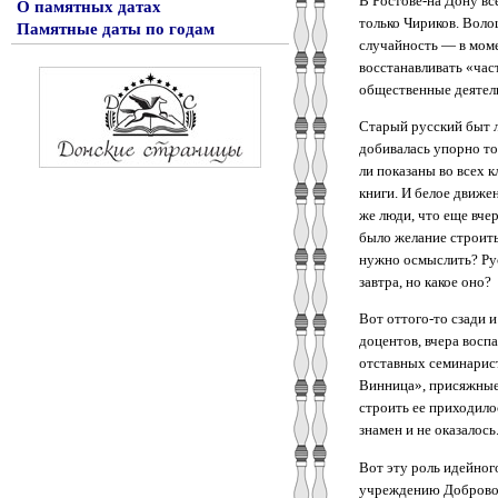
В Ростове-на Дону вс
О памятных датах
только Чириков. Воло
Памятные даты по годам
случайность — в моме
восстанавливать «час
общественные деятели
Старый русский быт л
добивалась упорно то
ли показаны во всех к
книги. И белое движе
же люди, что еще вче
было желание строить,
нужно осмыслить? Рус
завтра, но какое оно?
Вот оттого-то сзади 
доцентов, вчера восп
отставных семинарист
Винница», присяжные 
строить ее приходило
знамен и не оказалось
Вот эту роль идейног
учреждению Доброволь