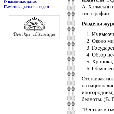
О памятных датах
А. Холмский и
Памятные даты по годам
типографии.
Разделы жур
Из высоч
Около ми
Государс
Обзор печ
Хроника; 
Объявлен
Отстаивая инт
на национали
иногородним, 
бедноты. (В. 
"Вестник каза