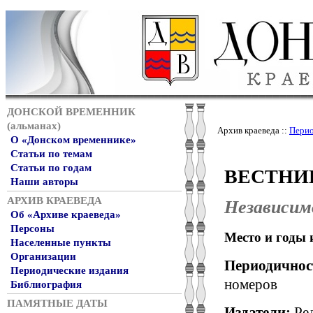
ДОНСКОЙ ВРЕМЕННИК
(альманах)
Архив краеведа ::
Перио
О «Донском временнике»
Статьи по темам
ВЕСТНИ
Статьи по годам
Наши авторы
АРХИВ КРАЕВЕДА
Независим
Об «Архиве краеведа»
Персоны
Место и годы 
Населенные пункты
Организации
Периодичност
Периодические издания
номеров
Библиография
ПАМЯТНЫЕ ДАТЫ
Издатели:
Ре