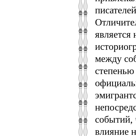
писателей
Отличите
является 
историог
между со
степенью
официальн
эмигрантс
непосред
событий, 
влияние н