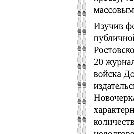
массовым
Изучив ф
публично
Ростовско
20 журна
войска До
издательс
Новочерка
характерн
количеств
недолгове