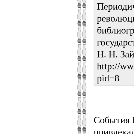
Периодич
революци
библиогр
государс
Н. Н. За
http://ww
pid=8
События 
привлека