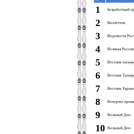
1
Безработный п
2
Бюллетень
3
Ведомости Рост
4
Великая Россия
5
Вестник таган
6
Вестник Таганр
7
Вестник Украи
8
Вечернее врем
9
Вольный Дон
10
Вольный Дон