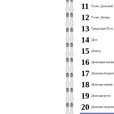
11
Голос Донской 
12
Голос Донца
13
Грядущая Русь
14
Дон
15
Донец
16
Донецкая жизн
17
Донская бедно
18
Донская жизнь
19
Донская речь
20
Донские ведом