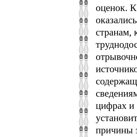
оценок. К
оказалис
странам, 
труднодос
отрывочн
источнико
содержащи
сведениям
цифрах и 
установи
причины э