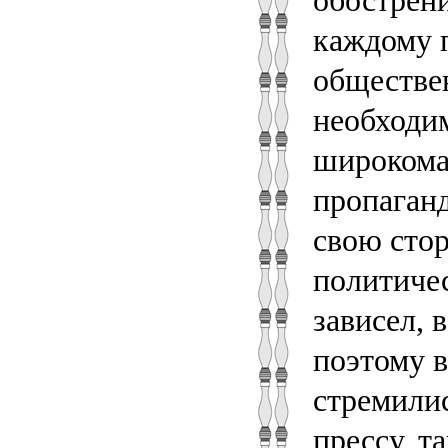
обострен
каждому 
обществе
необходи
широкома
пропаганд
свою стор
политиче
зависел, 
поэтому 
стремили
прессу, т