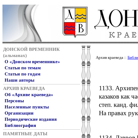
ДОНСКОЙ ВРЕМЕННИК
(альманах)
Архив краеведа ::
Библи
О «Донском временнике»
Статьи по темам
Статьи по годам
Наши авторы
1133. Архипе
АРХИВ КРАЕВЕДА
Об «Архиве краеведа»
казаков как ч
Персоны
степ. канд. фил
Населенные пункты
На правах рук
Организации
Периодические издания
Библиография
ПАМЯТНЫЕ ДАТЫ
1134. Лавров 