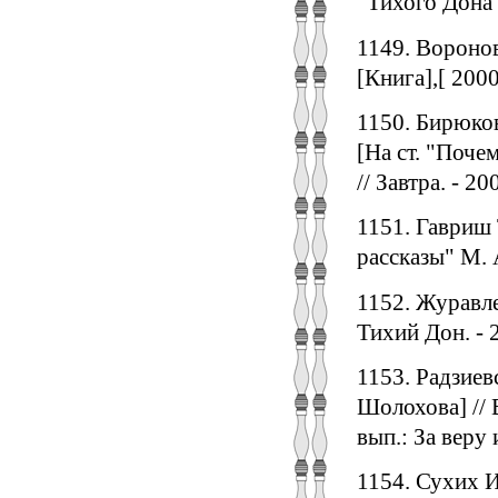
"Тихого Дона"
1149. Воронов
[Книга],[ 2000]
1150. Бирюко
[На ст. "Почем
// Завтра. - 20
1151. Гавриш 
рассказы" М. А
1152. Журавле
Тихий Дон. - 2
1153. Радзиев
Шолохова] // В
вып.: За веру 
1154. Сухих И