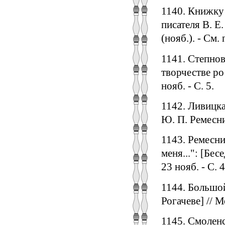
1140. Книжку 
писателя В. Е.
(нояб.). - См.
1141. Степнова
творчестве рос
нояб. - С. 5.
1142. Ливицка
Ю. П. Ремесник
1143. Ремесни
меня...": [Бес
23 нояб. - С. 4
1144. Большой
Рогачеве] // М
1145. Смолен