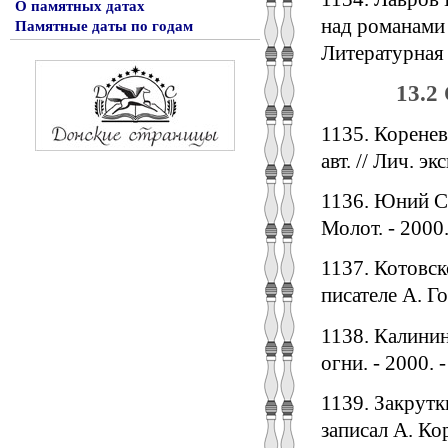
О памятных датах
над романами 
Памятные даты по годам
Литературная г
13.2
1135. Коренев
авт. // Лич. эк
1136. Юний Се
Молот. - 2000.
1137. Котовск
писателе А. Го
1138. Калинин
огни. - 2000. -
1139. Закрутк
записал А. Кор