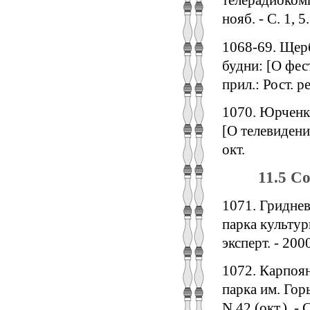
телерадиокомпа
нояб. - С. 1, 5.
1068-69. Щерб
будни: [О фест
прил.: Рост. р
1070. Юрченко
[О телевидении
окт.
11.5 С
1071. Гриднев
парка культур
эксперт. - 2000
1072. Карпоян
парка им. Гор
N 42 (окт.). -