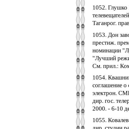
1052. Глушко 
телевещателей
Таганрог. правд
1053. Дон зав
престиж. прем
номинации "Л
"Лучший режис
См. прил.: Ко
1054. Квашни
соглашение о 
электрон. СМИ
дир. гос. тел
2000. - 6-10 де
1055. Ковалев
дир. студии р