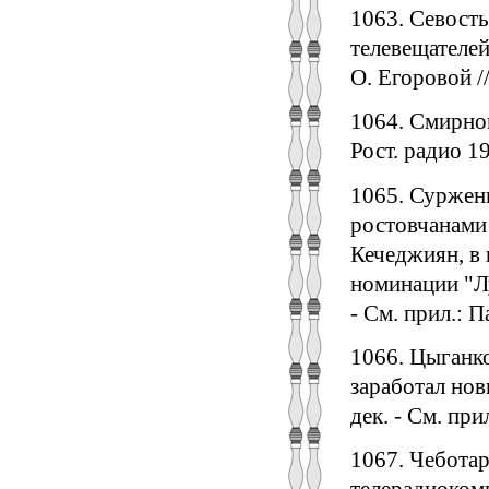
1063. Севость
телевещателей
О. Егоровой //
1064. Смирно
Рост. радио 192
1065. Сурженк
ростовчанами 
Кечеджиян, в 
номинации "Луч
- См. прил.: П
1066. Цыганк
заработал новы
дек. - См. при
1067. Чеботаре