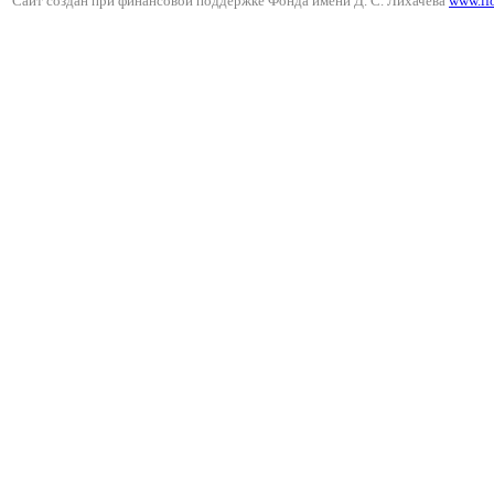
Сайт создан при финансовой поддержке Фонда имени Д. С. Лихачёва
www.lf