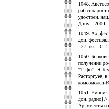
1048. Аветисо
работах росто
удостоен. нац
Дону. - 2000. -
1049. Ах, фес
дон. фестивал
- 27 окт. - С. 1
1050. Берковс
получении рос
"Тэфи": Э. К
Расторгуев, в
комсомолец-Юг.
1051. Виннико
дон. радио] //
Аргументы и ф