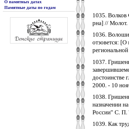
О памятных датах
Памятные даты по годам
1035. Волков 
рна] // Молот.
1036. Волошин
отзовется: [
региональной ж
1037. Гришенк
завершившемся
достоинстве гл
2000. - 10 нояб
1038. Гришен
назначении на
России" С. П. 
1039. Как труд