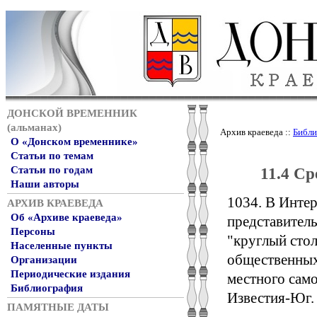
ДОНСКОЙ ВРЕМЕННИК
(альманах)
Архив краеведа ::
Библи
О «Донском временнике»
Статьи по темам
Статьи по годам
11.4 С
Наши авторы
1034. В Интер
АРХИВ КРАЕВЕДА
Об «Архиве краеведа»
представител
Персоны
"круглый сто
Населенные пункты
общественных
Организации
Периодические издания
местного самоу
Библиография
Известия-Юг. 
ПАМЯТНЫЕ ДАТЫ