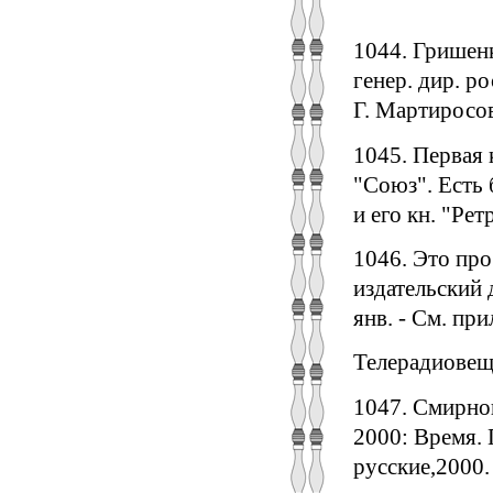
1044. Гришенк
генер. дир. р
Г. Мартиросово
1045. Первая 
"Союз". Есть 
и его кн. "Рет
1046. Это про
издательский д
янв. - См. при
Телерадиовещ
1047. Смирнов
2000: Время.
русские,2000. 