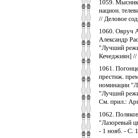
1059. Мысник
национ. телев
// Деловое сод
1060. Овруч А
Александр Рас
"Лучший режис
Кечеджиян] // 
1061. Погонце
престиж. прем
номинации "Л
"Лучший режис
См. прил.: Ар
1062. Поляко
"Лазоревый цв
- 1 нояб. - С. 1