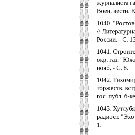
журналиста га
Воен. вестн. Ю
1040. "Ростов
// Литературна
России. - С. 1
1041. Строите
окр. газ. "Южн
нояб. - С. 8.
1042. Тихомир
торжеств. вст
гос. публ. б-ке
1043. Хутлубя
радиост. "Эхо 
1.