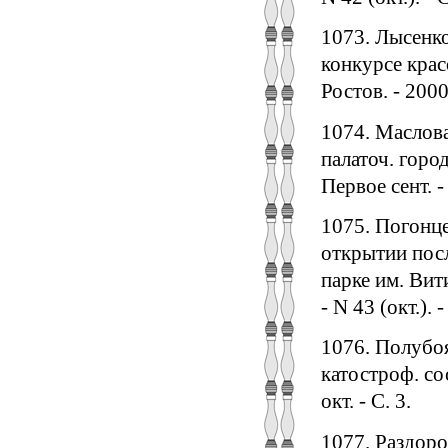
1073. Лысенко
конкурсе крас
Ростов. - 2000.
1074. Маслова
палаточ. город
Первое сент. - 
1075. Погонце
открытии посл
парке им. Вит
- N 43 (окт.).
1076. Полубоя
катостроф. со
окт. - С. 3.
1077. Раздоро