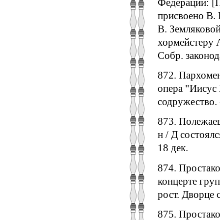
Федерации: [
присвоено В. 
В. Земляковой
хормейстеру А
Собр. законода
872. Пархомен
опера "Иисус Х
содружество. -
873. Полежаев
н / Д состоял
18 дек.
874. Простако
концерте гру
рост. Дворце с
875. Простако