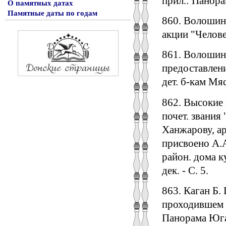
прил.: Панора
О памятных датах
Памятные даты по годам
860. Волошино
акции "Человек
861. Волошин
предоставлени
дет. б-кам Мя
862. Высокие 
почет. звания
Ханжарову, а
присвоено А.А
район. дома к
дек. - С. 5.
863. Каган Б.
проходившем в 
Панорама Юга 