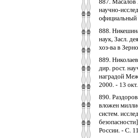
887. Масалов 
научно-исслед
официальный - 
888. Никешина 
наук, Засл. д
хоз-ва в Зерног
889. Николаев
дир. рост. на
наградой Межд
2000. - 13 окт.
890. Раздоров
вложен миллио
систем. иссле
безопасности] 
России. - С. 11