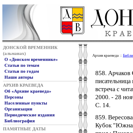
ДОНСКОЙ ВРЕМЕННИК
(альманах)
Архив краеведа ::
Библи
О «Донском временнике»
Статьи по темам
Статьи по годам
858. Арчаков 
Наши авторы
писательница 
АРХИВ КРАЕВЕДА
встреча с чит
Об «Архиве краеведа»
2000. - 28 ноя
Персоны
Населенные пункты
С. 14.
Организации
Периодические издания
859. Вересова
Библиография
Кубок "Южная с
ПАМЯТНЫЕ ДАТЫ