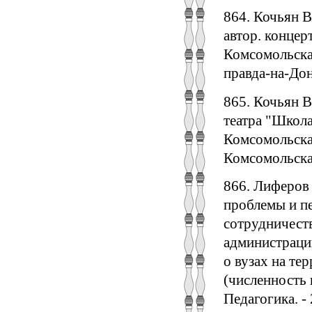
864. Кочьян В
автор. концерт
Комсомольская
правда-на-Дону
865. Кочьян В
театра "Школа
Комсомольская 
Комсомольская
866. Лиферов 
проблемы и пе
сотрудничеств
администрации
о вузах на те
(численность в
Педагогика. - 2