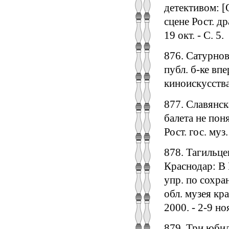
детективом: [
сцене Рост. др
19 окт. - С. 5.
876. Сатурнов
публ. б-ке вп
киноискусства] 
877. Славянск
балета не пон
Рост. гос. муз.
878. Тагильцев
Краснодар: В 
упр. по сохра
обл. музея кр
2000. - 2-9 ноя
879. Три юбил