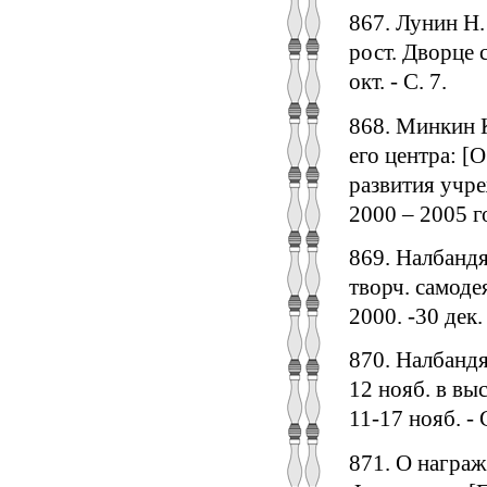
867. Лунин Н.
рост. Дворце 
окт. - С. 7.
868. Минкин К
его центра: [
развития учре
2000 – 2005 го
869. Налбандя
творч. самоде
2000. -30 дек. 
870. Налбандя
12 нояб. в выс
11-17 нояб. - 
871. О награ