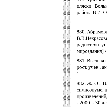
пляски "Вольн
района В.И. Ол
880. Абрамова
В.В.Некрасове
радиотехн. у
мироздания] / 
881. Высшая н
рост. учен., а
1.
882. Жак С. В
симпозиуме, п
произведений,
- 2000. - 30 дек