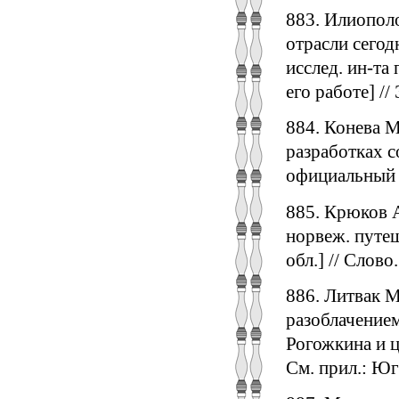
883. Илиопол
отрасли сегод
исслед. ин-та 
его работе] //
884. Конева М
разработках с
официальный - 
885. Крюков А
норвеж. путеш
обл.] // Слово.
886. Литвак М
разоблачение
Рогожкина и це
См. прил.: Юг 