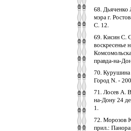
68. Дьяченко 
мэра г. Ростов
С. 12.
69. Кисин С.
воскресенье н
Комсомольская
правда-на-Дону
70. Курушина 
Город N. - 2000
71. Лосев А. 
на-Дону 24 дек
1.
72. Морозов Ю.
прил.: Панора