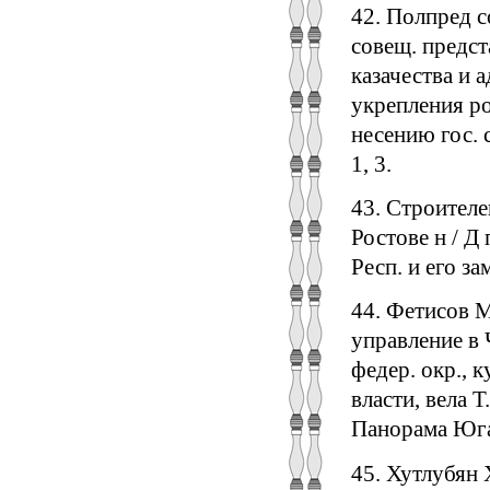
42. Полпред с
совещ. предс
казачества и 
укрепления ро
несению гос. с
1, 3.
43. Строителе
Ростове н / Д
Респ. и его зам
44. Фетисов М
управление в 
федер. окр., 
власти, вела Т
Панорама Юга 
45. Хутлубян 