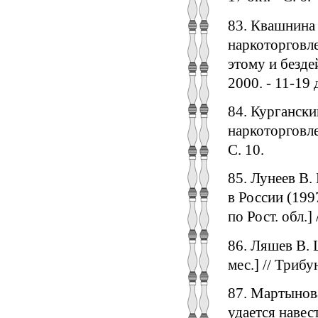
83. Квашнина 
наркоторговле
этому и бездей
2000. - 11-19 д
84. Кургански
наркоторговлей
С. 10.
85. Лунеев В.
в России (1997
по Рост. обл.] 
86. Ляшев В. 
мес.] // Трибун
87. Мартынова
удается навест