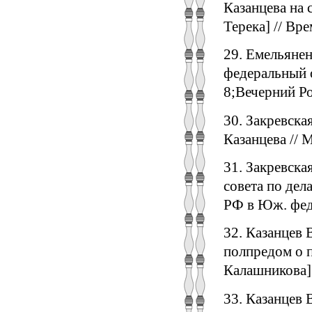
Казанцева на 
Терека] // Врем
29. Емельяне
федеральный ок
8;Вечерний Рос
30. Закревска
Казанцева // М
31. Закревска
совета по дел
РФ в Юж. федер
32. Казанцев 
полпредом о п
Калашникова] /
33. Казанцев 