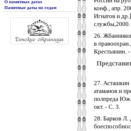
России на руб
О памятных датах
конф., апр. 200
Памятные даты по годам
Игнатов и др.]
службы,2000. -
26. Жбанников
в правоохран.,
Крестьянин. - 
Представи
27. Асташкин 
атаманов и пр
полпреда Юж. ф
окт. - С. 3.
28. Барков Л.
боеспособност