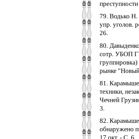
преступности в
79. Водько Н. 
упр. уголов. р
26.
80. Давыденко
сотр. УБОП ГУ
группировка) 
рынке "Новый б
81. Карамышев
техники, нез
Чечней Грузию,
3.
82. Карамыше
обнаружено по
17 окт. - С. 6.