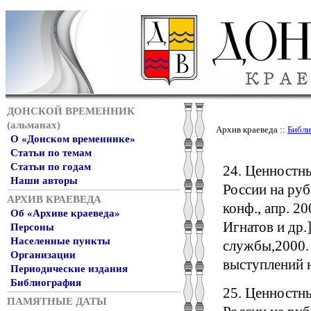
ДОНСКОЙ ВРЕМЕННИК
(альманах)
Архив краеведа ::
Библи
О «Донском временнике»
Статьи по темам
Статьи по годам
24. Ценностны
Наши авторы
России на руб
АРХИВ КРАЕВЕДА
конф., апр. 200
Об «Архиве краеведа»
Игнатов и др.]
Персоны
Населенные пункты
службы,2000. - 
Организации
выступлений на
Периодические издания
Библиография
25. Ценностны
ПАМЯТНЫЕ ДАТЫ