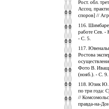
Рост. обл. тр
Ассоц. практ
споров] // Агр
116. Шимбарев
работе Сев. - 
- С. 5.
117. Ювеналь
Ростова эксп
осуществлени
Фото В. Иваще
(нояб.). - С. 9.
118. Юзик Ю.
по три года:
// Комсомольск
правда-на-Дону