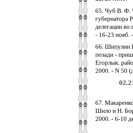
65. Чуб В. Ф.
губернатора Р
делегации во 
- 16-23 нояб. -
66. Шипулин 
позади - приш
Егорлык. райо
2000. - N 50 (
02.2
67. Макаренко
Шило и Н. Бор
2000. - 6-10 де