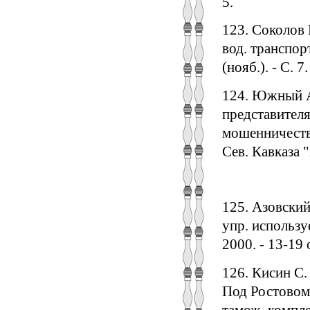
5.
123. Соколов 
вод. транспорт
(нояб.). - С. 7.
124. Южный А.
представителя
мошенничеств
Сев. Кавказа "
125. Азовски
упр. использу
2000. - 13-19 
126. Кисин С.
Под Ростовом
тамож. компле