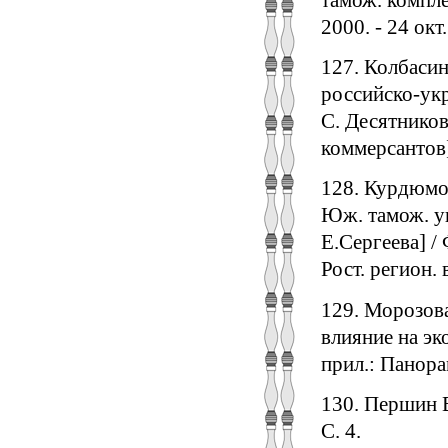
2000. - 24 окт
127. Колбаси
российско-укр
С. Десятников
коммерсантов] 
128. Курдюмов
Юж. тамож. уп
Е.Сергеева] / 
Рост. регион. 
129. Морозов
влияние на эко
прил.: Панора
130. Першин В
С. 4.