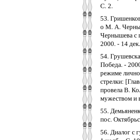
С. 2.
53. Гришенков
о М. А. Черны
Чернышева с п
2000. - 14 дек.
54. Грушевска
Победа. - 2000
режиме личног
стрелки: [Глав
провела В. Ко
мужеством и 
55. Демьяненк
пос. Октябрьск
56. Диалог с 