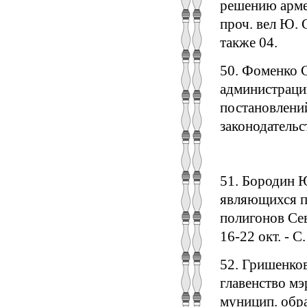
решению армей
проч. вел Ю. С
также 04.
50. Фоменко 
администрации
постановлений
законодательств
51. Бородин Ю
являющихся пр
полигонов Сев.
16-22 окт. - С.
52. Гришенко
главенство мэ
муницип. образ