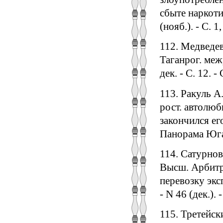
сбыте наркоти
(нояб.). - С. 1,
112. Медведев
Таганрог. меж
дек. - С. 12. -
113. Ракуль А
рост. автолюб
закончился его
Панорама Юга 
114. Сатурно
Высш. Арбитр
перевозку эксп
- N 46 (дек.). 
115. Третейск