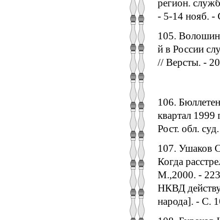
регион. служб
- 5-14 нояб. - 
105. Волошино
й в России сл
// Версты. - 20
106. Бюллетен
квартал 1999 г
Рост. обл. суд
107. Ушаков С
Когда расстре
М.,2000. - 223
НКВД действуе
народа]. - С. 