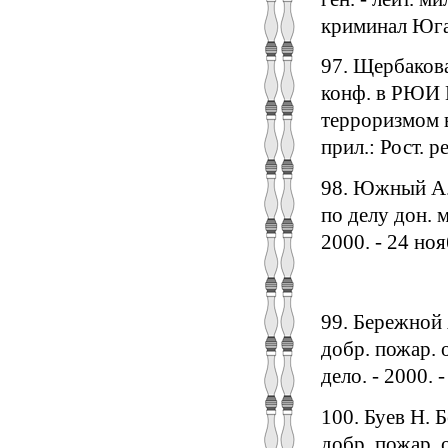
криминал Юга Р
97. Щербакова
конф. в РЮИ 
терроризмом в 
прил.: Рост. р
98. Южный А.
по делу дон. 
2000. - 24 нояб
99. Бережной 
добр. пожар. 
дело. - 2000. -
100. Буев Н. 
добр. пожар. 