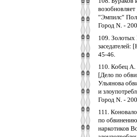
108. Бураков 
возобновляет 
"Эмпилс" Поло
Город N. - 2000
109. Золотых 
заседателей: [
45-46.
110. Кобец А
[Дело по обви
Ульянова обви
и злоупотребл
Город N. - 200
111. Коновало
по обвинению 
наркотиков Во
злоупотребле