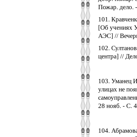
Пожар. дело. -
101. Кравченк
[Об учениях У
АЭС] // Вечерн
102. Султанов
центра] // Дел
103. Уманец И
улицах не поя
самоуправлени
28 нояб. - С. 4
104. Абрамова