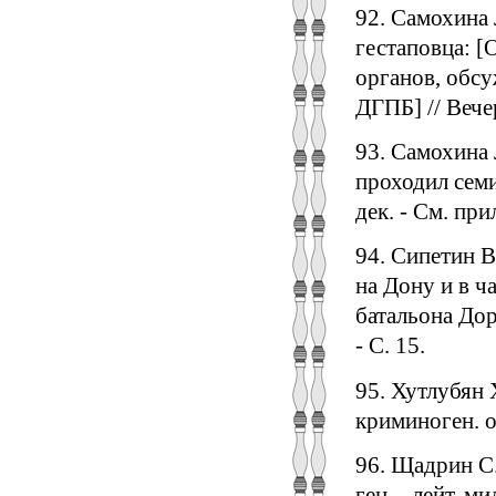
92. Самохина 
гестаповца: [
органов, обсу
ДГПБ] // Вечер
93. Самохина 
проходил семи
дек. - См. прил
94. Сипетин В
на Дону и в ч
батальона Дор
- С. 15.
95. Хутлубян 
криминоген. об
96. Щадрин С.
ген. - лейт. м