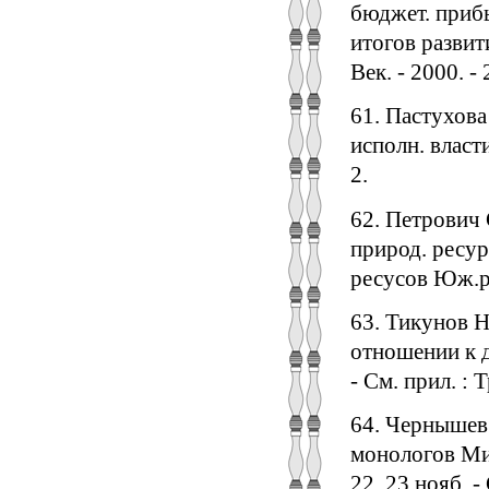
бюджет. приб
итогов развити
Век. - 2000. -
61. Пастухова
исполн. власти
2.
62. Петрович С
природ. ресурс
ресусов Юж.рег
63. Тикунов Н
отношении к д
- См. прил. : 
64. Чернышев 
монологов Мих
22, 23 нояб. - 