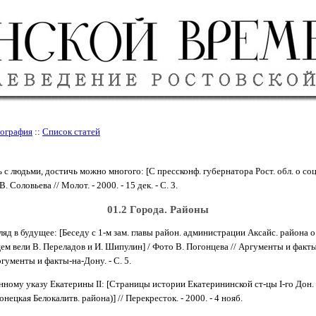
ография
::
Список статей
ь с людьми, достичь можно многого: [С прессконф. губернатора Рост. обл. о соц. 
. Соловьева // Молот. - 2000. - 15 дек. - С. 3.
01.2 Города. Районы
гляд в будущее: [Беседу с 1-м зам. главы район. администрации Аксайс. района 
ем вели В. Переладов и И. Шипулин] / Фото В. Погонцева // Аргументы и факты. 
Аргументы и факты-на-Дону. - С. 5.
нному указу Екатерины II: [Страницы истории Екатерининской ст-цы I-го Дон. 
нецкая Белокалитв. района)] // Пеpекpесток. - 2000. - 4 нояб.