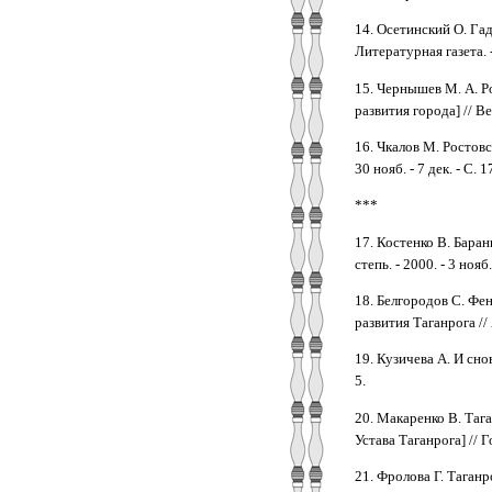
14. Осетинский О. Гад
Литературная газета. - 
15. Чернышев М. А. Р
развития города] // Веч
16. Чкалов М. Ростовс
30 нояб. - 7 дек. - С. 1
***
17. Костенко В. Баран
степь. - 2000. - 3 нояб.
18. Белгородов С. Фен
развития Таганрога // 
19. Кузичева А. И снов
5.
20. Макаренко В. Таг
Устава Таганрога] // Го
21. Фролова Г. Таганро