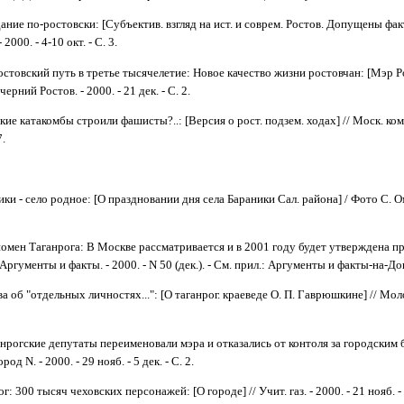
ание по-ростовски: [Субъектив. взгляд на ист. и соврем. Ростов. Допущены факт.
2000. - 4-10 окт. - С. 3.
остовский путь в третье тысячелетие: Новое качество жизни ростовчан: [Мэр Р
ерний Ростов. - 2000. - 21 дек. - С. 2.
кие катакомбы строили фашисты?..: [Версия о рост. подзем. ходах] // Моск. ком
7.
ики - село родное: [О праздновании дня села Бараники Сал. района] / Фото С. О
омен Таганрога: В Москве рассматривается и в 2001 году будет утверждена прог
Аргументы и факты. - 2000. - N 50 (дек.). - См. прил.: Аргументы и факты-на-Дону
а об "отдельных личностях...": [О таганрог. краеведе О. П. Гаврюшкине] // Молот.
анрогские депутаты переименовали мэра и отказались от контоля за городским 
род N. - 2000. - 29 нояб. - 5 дек. - С. 2.
г: 300 тысяч чеховских персонажей: [О городе] // Учит. газ. - 2000. - 21 нояб. - 