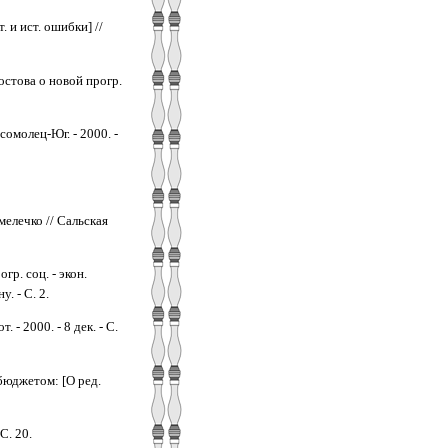
 и ист. ошибки] //
остова о новой прогр.
сомолец-Юг. - 2000. -
мелечко // Сальская
р. соц. - экон.
. - С. 2.
 - 2000. - 8 дек. - С.
бюджетом: [О ред.
С. 20.