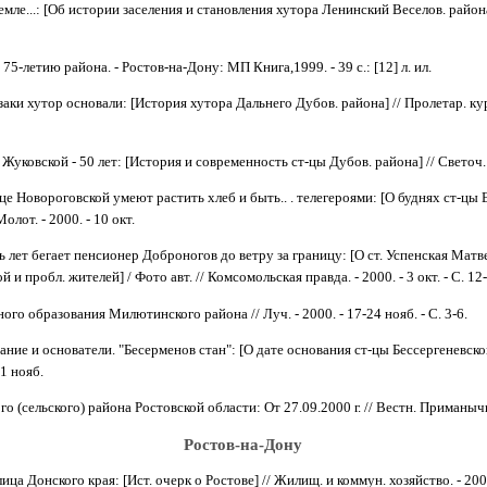
емле...: [Об истории заселения и становления хутора Ленинский Веселов. района] 
75-летию района. - Ростов-на-Дону: МП Книга,1999. - 39 с.: [12] л. ил.
заки хутор основали: [История хутора Дальнего Дубов. района] // Пролетар. курь
Жуковской - 50 лет: [История и современность ст-цы Дубов. района] // Светоч. - 
це Новороговской умеют растить хлеб и быть.. . телегероями: [О буднях ст-цы 
олот. - 2000. - 10 окт.
 лет бегает пенсионер Доброногов до ветру за границу: [О ст. Успенская Матве
и пробл. жителей] / Фото авт. // Комсомольская правда. - 2000. - 3 окт. - С. 12-
ого образования Милютинского района // Луч. - 2000. - 17-24 нояб. - С. 3-6.
ание и основатели. "Бесерменов стан": [О дате основания ст-цы Бессергеневской
 1 нояб.
о (сельского) района Ростовской области: От 27.09.2000 г. // Вестн. Приманычья.
Ростов-на-Дону
ца Донского края: [Ист. очерк о Ростове] // Жилищ. и коммун. хозяйство. - 2000.