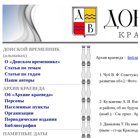
ДОНСКОЙ ВРЕМЕННИК
(альманах)
Архив краеведа ::
Библи
О «Донском временнике»
Статьи по темам
Статьи по годам
1. Чуб В. Ф. Советуяс
Наши авторы
развитии обл.] / Фото В
АРХИВ КРАЕВЕДА
Об «Архиве краеведа»
Персоны
2. Кузьменко А. И. Вз
Населенные пункты
и района, об их будущ
Организации
(нояб.). - См. прил.: 
Периодические издания
3. Данилова Т. По име
Библиография
(ныне - ст-ца Краснодо
ПАМЯТНЫЕ ДАТЫ