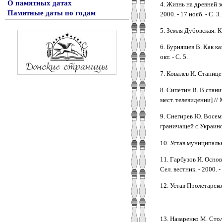
О памятных датах
4. Жизнь на древней з
Памятные даты по годам
2000. - 17 нояб. - С. 3.
5. Земля Дубовская: К 
6. Бурняшев В. Как ка
окт. - С. 5.
7. Ковалев И. Станице 
8. Сипетин В. В стани
мест. телевидении] // М
9. Снегирев Ю. Восемь
граничащей с Украиной 
10. Устав муниципальн
11. Гарбузов И. Основ
Сел. вестник. - 2000. -
12. Устав Пролетарског
13. Назаренко М. Столи