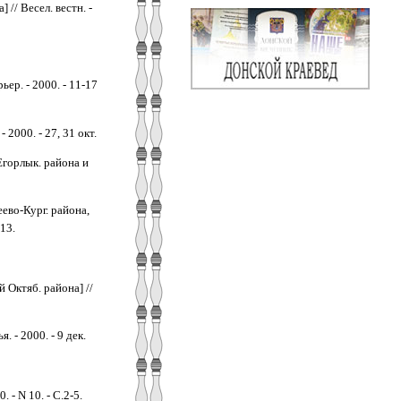
// Весел. вестн. -
ер. - 2000. - 11-17
2000. - 27, 31 окт.
Егорлык. района и
ево-Кург. района,
13.
 Октяб. района] //
 - 2000. - 9 дек.
 - N 10. - С.2-5.