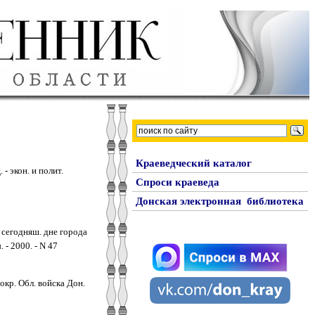
Краеведческий каталог
- экон. и полит.
Спроси краеведа
Донская электронная библиотека
о сегодняш. дне города
- 2000. - N 47
окр. Обл. войска Дон.