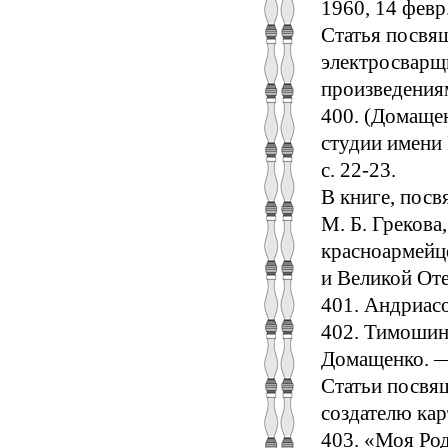
1960, 14 февр
Статья посвя
электросварщи
произведения
400. (Домаще
студии имени 
с. 22-23.
В книге, посв
М. Б. Грекова
красноармейц
и Великой Оте
401. Андриас
402. Тимошин 
Домащенко. —
Статьи посвя
создателю кар
403. «Моя Ро