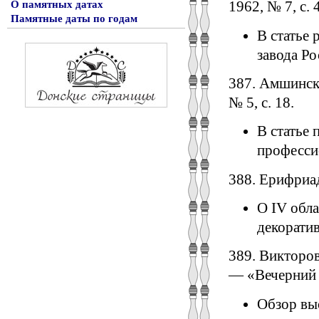
1962, № 7, с. 
О памятных датах
Памятные даты по годам
В статье 
завода Р
387. Амшинск
№ 5, с. 18.
В статье 
професси
388. Ерифриа
О IV обл
декорати
389. Викторов
— «Вечерний Р
Обзор вы