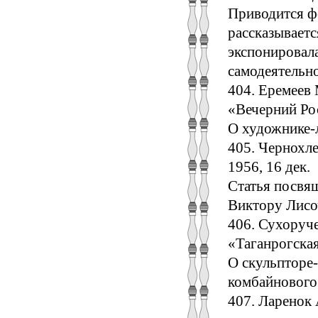
Приводится ф
рассказываетс
экспонировал
самодеятельн
404. Еремеев
«Вечерний Рос
О художнике-л
405. Чернохле
1956, 16 дек.
Статья посвя
Виктору Лисо
406. Сухоруче
«Таганрогская
О скульпторе
комбайнового 
407. Ларенок 