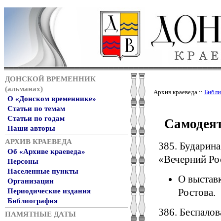
ДОНСКОЙ ВРЕМЕННИК
(альманах)
Архив краеведа ::
Библи
О «Донском временнике»
Статьи по темам
Статьи по годам
Самодеят
Наши авторы
АРХИВ КРАЕВЕДА
385. Бударин
Об «Архиве краеведа»
«Вечерний Рос
Персоны
Населенные пункты
О выставк
Организации
Ростова.
Периодические издания
Библиография
386. Беспалов
ПАМЯТНЫЕ ДАТЫ