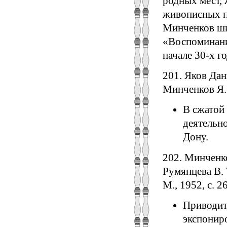
родных мест,
живописных п
Минченков шир
«Воспоминани
начале 30-х го
201. Яков Дан
Минченков Я. 
В сжатой
деятельно
Дону.
202. Минченко
Румянцева В.
М., 1952, с. 2
Приводит
экспонир