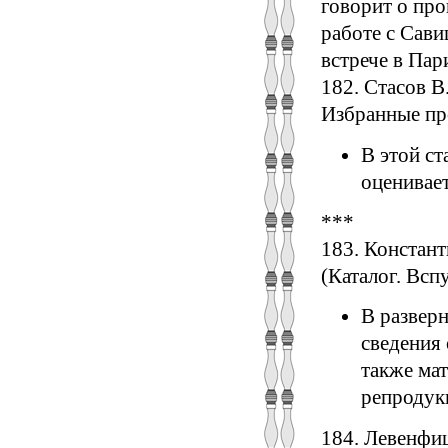
говорит о про
работе с Сави
встрече в Пар
182. Стасов В
Избранные прои
В этой ст
оценивает
***
183. Констан
(Каталог. Вспу
В разверн
сведения 
также ма
репродукц
184. Левенфиш