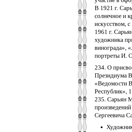
В 1921 г. Сар
солнечное и к
искусством, с
1961 г. Сарья
художника пр
винограда», 
портреты И. О
234. О присв
Президиума В
«Ведомости В
Республик», 1
235. Сарьян М
произведений
Сергеевича Сар
Художник