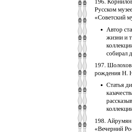
196. Корнилов
Русском музее
«Советский му
Автор ста
жизни и 
коллекци
собирал д
197. Шолохов 
рождения Н. Н
Статья д
казачест
рассказыв
коллекции
198. Айрумян
«Вечерний Рос