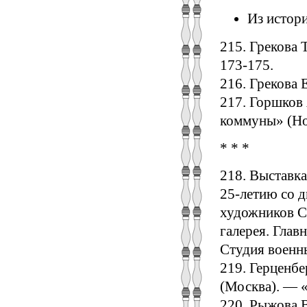
Из истори
215. Грекова 
173-175.
216. Грекова 
217. Горшков
коммуны» (Нов
* * *
218. Выставка
25-летию со дн
художников С
галерея. Глав
Студия военны
219. Герценбе
(Москва). — «
220. Рыжова 