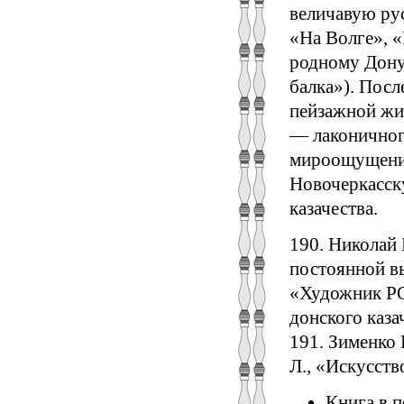
величавую ру
«На Волге», «
родному Дону
балка»). Посл
пейзажной жи
— лаконичног
мироощущение
Новочеркасску
казачества.
190. Николай
постоянной выс
«Художник РСФ
донского каза
191. Зименко
Л., «Искусство
Книга в 