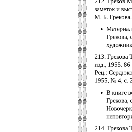
212. Греков М
заметок и выс
М. Б. Грекова.
Материал
Грекова, 
художник
213. Грекова 
изд., 1955. 86 с
Рец.: Сердюк
1955, № 4, с. 
В книге 
Грекова, 
Новочерка
неповтори
214. Грекова 