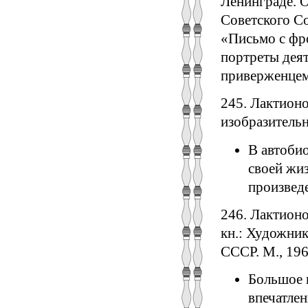
Ленинграде. 
Советского Со
«Письмо с фр
портреты деят
приверженцем
245. Лактионо
изобразительн
В автоби
своей жиз
произвед
246. Лактион
кн.: Художни
СССР. М., 196
Большое 
впечатлен