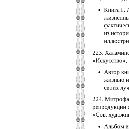
Книга Г.
жизненный
фактичес
из истори
иллюстри
223. Халамин
«Искусство», 1
Автор кни
жизнью и 
своих лу
224. Митрофан
репродукции с
«Сов. художник
Альбом в