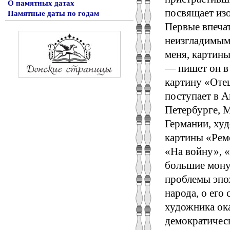
О памятных датах
посвящает из
Памятные даты по годам
Первые впечат
неизгладимыми
меня, картин
— пишет он в 
картину «Отец
поступает в 
Петербурге, М
Германии, худ
картины «Рем
«На войну», «
большие мону
проблемы эпо
народа, о его
художника ока
демократичес