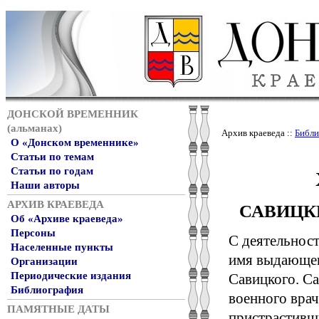
ДОНСКОЙ ВРЕМЕННИК
(альманах)
Архив краеведа ::
Библи
О «Донском временнике»
Статьи по темам
Статьи по годам
Наши авторы
АРХИВ КРАЕВЕДА
САВИЦКИЙ
Об «Архиве краеведа»
Персоны
С деятельнос
Населенные пункты
имя выдающег
Организации
Периодические издания
Савицкого. Са
Библиография
военного врач
ПАМЯТНЫЕ ДАТЫ
пристрастивш