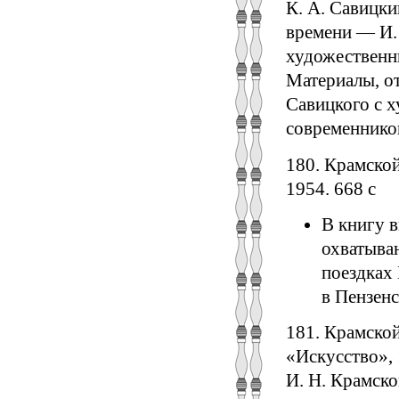
К. А. Савицки
времени — И.
художественн
Материалы, о
Савицкого с х
современнико
180. Крамской
1954. 668 с
В книгу в
охватыва
поездках 
в Пензенс
181. Крамской
«Искусство», 
И. Н. Крамско