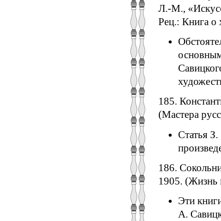
Л.-М., «Искусс
Рец.: Книга о
Обстояте
основным
Савицкого
художест
185. Констант
(Мастера русс
Статья З.
произвед
186. Сокольн
1905. (Жизнь и
Эти книги
А. Савиц