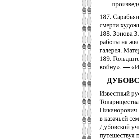
произвед
187. Сарабьян
смерти художн
188. Зонова 3
работы на жел
галерея. Матер
189. Гольдште
войну». — «Ис
ДУБОВСК
Известный ру
Товарищества
Никанорович Д
в казачьей се
Дубовской уч
путешествуя 