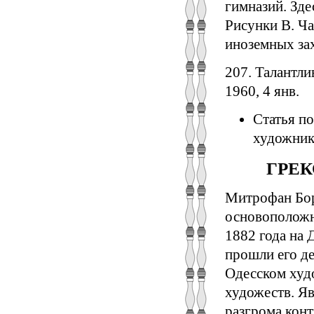
гимназий. Зде
Рисунки В. Ча
иноземных зах
207. Талантл
1960, 4 янв.
Статья п
художника
ГРЕКО
Митрофан Бор
основоположн
1882 года на 
прошли его де
Одесском худ
художеств. Я
разгрома кон