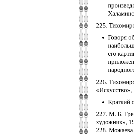
произвед
Халаминс
225. Тихомиро
Говоря об
наибольш
его карти
приложени
народног
226. Тихомиро
«Искусство», 
Краткий о
227. М. Б. Гр
художник», 1948
228. Можаева