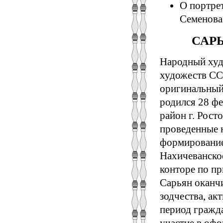
О портрет
Семенова 
САРЬЯ
Народный худ
художеств СС
оригинальный 
родился 28 фе
район г. Рост
проведенные н
формирование
Нахичеванское
конторе по пр
Сарьян оканч
зодчества, ак
период гражда
участие в офо