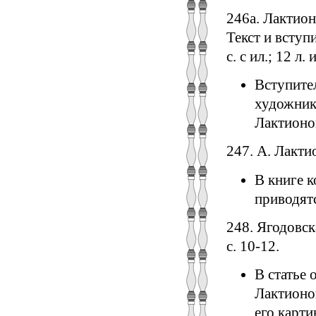
246а. Лактион
Текст и вступ
с. с ил.; 12 л. 
Вступител
художник
Лактионо
247. А. Лактио
В книге 
приводятс
248. Ягодовск
с. 10-12.
В статье 
Лактионо
его карти