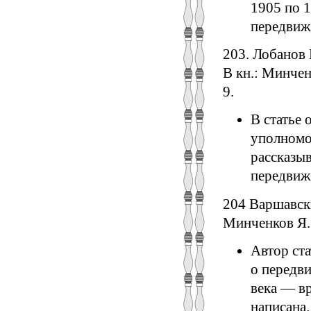
1905 по 1
передвиж
203. Лобанов 
В кн.: Минчен
9.
В статье 
уполномо
рассказыв
передвиж
204 Варшавск
Минченков Я. 
Автор ст
о передв
века — в
написана.