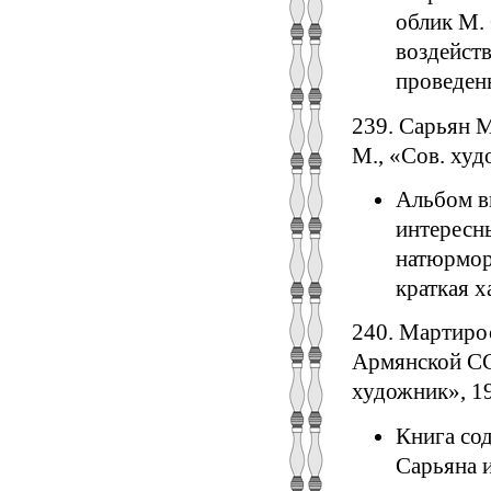
облик М. 
воздейств
проведен
239. Сарьян М
М., «Сов. худо
Альбом в
интересн
натюрморт
краткая х
240. Мартиро
Армянской СС
художник», 195
Книга сод
Сарьяна и