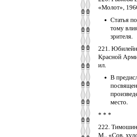
«Молот», 196
Статья по
тому влия
зрителя.
221. Юбилейн
Красной Армии
ил.
В предисл
посвящен
произвед
место.
* * *
222. Тимошин
М., «Сов. худ