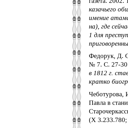
газета. 2002.
казачьего об
имение атама
на), где сей
1 для престу
приговоренны
Федорук, Д. С
№ 7. С. 27-30
в 1812 г. ст
кратко биогр
Чеботурова, И
Павла в стани
Старочеркасско
(Х 3.233.780;