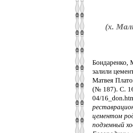
(х. Ма
Бондаренко, 
залили цемен
Матвея Платов
(№ 187). С. 1
04/16_don.ht
реставрацио
цементом ро
подземный хо