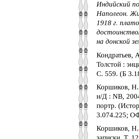
Индийский по
Наполеон. Жи
1918 г. плат
достоинством
на донской зе
Кондратьев, А
Толстой : энц
С. 559. (Б 3.
Коршиков, Н.
н/Д : NB, 2004.
портр. (Истор
3.074.225; ОФ
Коршиков, Н.
записки. Т. 12