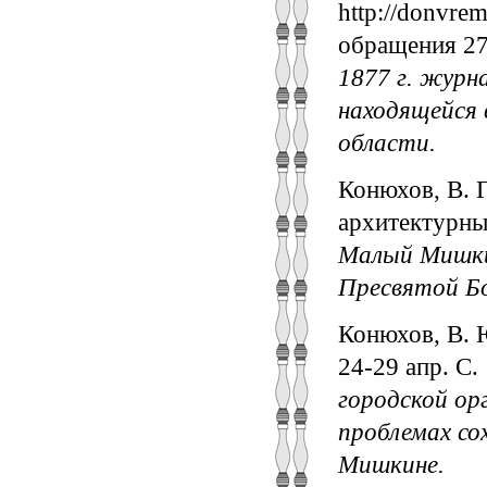
http://donvrem
обращения 27
1877 г. журн
находящейся 
области.
Конюхов, В. Г
архитектурны
Малый Мишки
Пресвятой Б
Конюхов, В. Ю
24-29 апр. С.
городской ор
проблемах с
Мишкине.