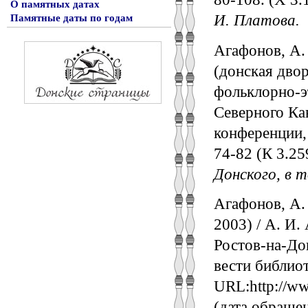
О памятных датах
И. Платова.
Памятные даты по годам
Агафонов, А. 
(донская двор
фольклорно-э
Северного Кав
конференции, 
74-82 (К 3.2
Донского, в 
Агафонов, А. 
2003) / А. И.
Ростов-на-Дон
вести библиот
URL:http://ww
(дата обраще