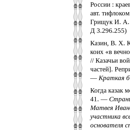
России : краев
авт. тифлоком
Грищук И. А. 
Д 3.296.255)
Казин, В. Х.
коих «в вечн
// Казачьи во
частей]. Репри
—
Краткая б
Когда казак м
41. —
Страни
Матвея Ивано
участника все
основателя с