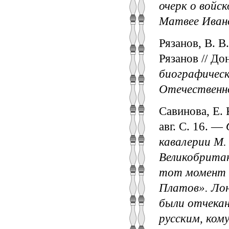
очерк о войск
Матвее Иван
Рязанов, В. В
Рязанов // До
биографическ
Отечественно
Савинова, Е. 
авг. С. 16. —
кавалерии М.
Великобритан
тот момент к
Платов». Ло
были отчека
русским, ком