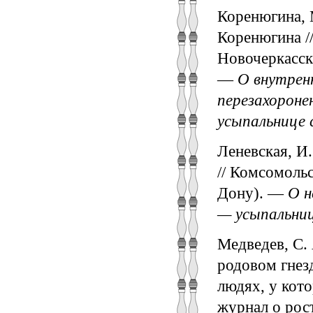
Коренюгина, 
Коренюгина //
Новочеркасск,
—
О внутренн
перезахороне
усыпальнице 
Леневская, И.
// Комсомольс
Дону). —
О н
— усыпальни
Медведев, С.
родовом гнезд
людях, у кото
журнал о рост