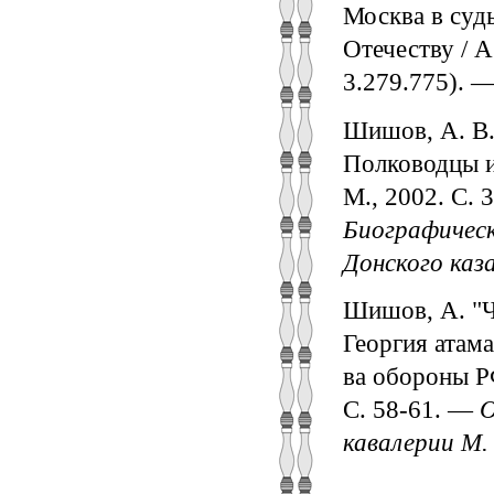
Москва в суд
Отечеству / А
3.279.775). 
Шишов, А. В.
Полководцы и 
М., 2002. С. 
Биографическ
Донского каз
Шишов, А. "Ч
Георгия атам
ва обороны Р
С. 58-61. —
О
кавалерии М.