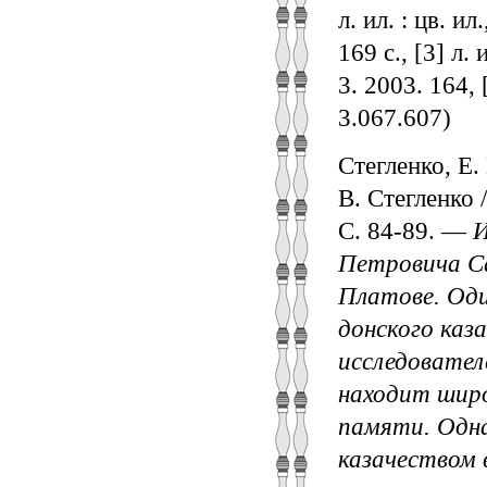
л. ил. : цв. и
169 с., [3] л.
3. 2003. 164, [
3.067.607)
Стегленко, Е.
В. Стегленко 
С. 84-89. —
И
Петровича Са
Платове. Оди
донского каз
исследовател
находит широ
памяти. Одна
казачеством 