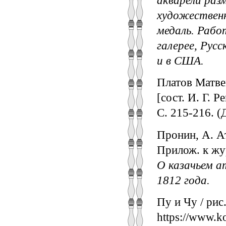
художественн
медаль. Рабо
галерее, Рус
и в США.
Платов Матвей
[сост. И. Г. 
С. 215-216. (
Пронин, А. Ат
Прилож. к жу
О казачьем а
1812 года.
Пу и Чу / рис
https://www.k