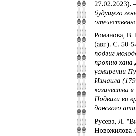
27.02.2023).
будущего ген
отечественно
Романова, В. 
(авг.). С. 50-
подвиг молод
против хана 
усмирении Пуг
Измаила (179
казачества в
Подвиги во в
донского ат
Русева, Л. "В
Новожилова //