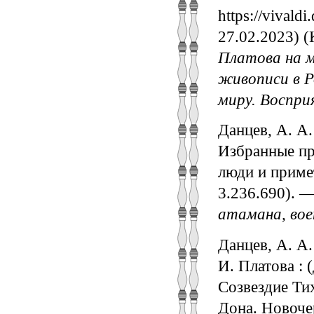
https://vival
27.02.2023) (
Платова на 
живописи в Р
миру. Воспри
Данцев, А. А.
Избранные про
люди и приме
3.236.690). 
атамана, вое
Данцев, А. А
И. Платова : 
Созвездие Ти
Дона. Новочер