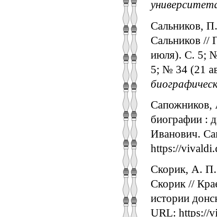
университет
Сальников, П
Сальников // 
июля). С. 5; №
5; № 34 (21 ав
биографическ
Сапожников, 
биографии : д
Иванович. Са
https://vival
Скорик, А. П.
Скорик // Кра
истории донск
URL: https://