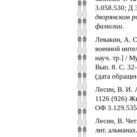
3.058.530; Д 
дворянском р
фамилии.
Левакин, А. 
военной интел
науч. тр.] / 
Вып. 8. С. 32
(дата обращен
Лесин, В. И. 
1126 (926) Ж
ОФ 3.129.535
Лесин, В. Чет
лит. альманах.