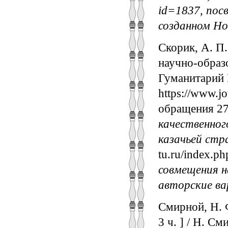
id=1837, пос
созданном Но
Скорик, А. П.
научно-образо
Гуманитарий 
https://www.jo
обращения 27
качественног
казачьей стр
tu.ru/index.p
совмещения н
авторские ва
Смирной, Н. 
3 ч. ] / Н. С