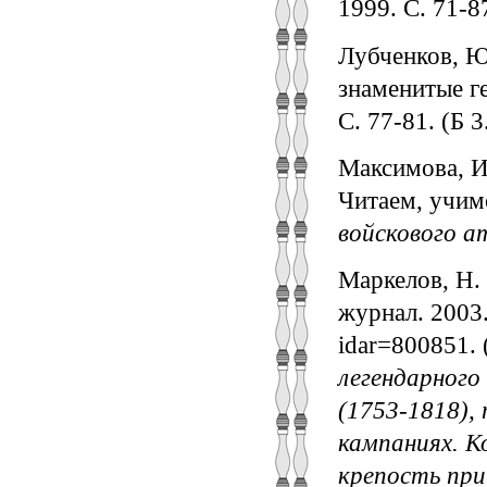
1999. С. 71-8
Лубченков, Ю.
знаменитые ге
С. 77-81. (Б 3
Максимова, И.
Читаем, учимс
войскового а
Маркелов, Н. 
журнал. 2003.
idar=800851.
легендарного
(1753-1818),
кампаниях. К
крепость при