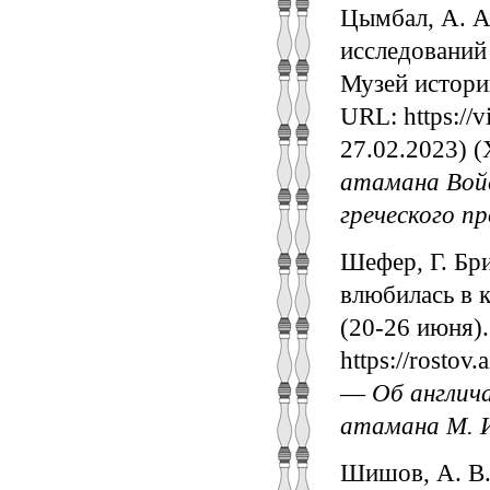
Цымбал, А. А
исследований 
Музей истории
URL: https://
27.02.2023) 
атамана Войс
греческого п
Шефер, Г. Бри
влюбилась в к
(20-26 июня)
https://rostov
—
Об англич
атамана М. И
Шишов, А. В.