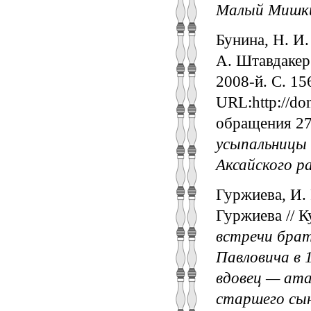
Малый Мишки
Бунина, Н. И.
А. Штавдакер 
2008-й. С. 15
URL:http://don
обращения 27
усыпальницы
Аксайского р
Гуржиева, И. 
Гуржиева // К
встречи брат
Павловича в 
вдовец — ата
старшего сын