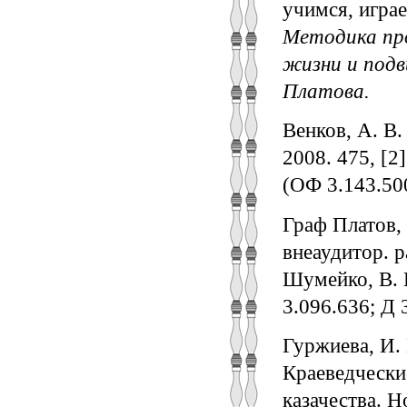
учимся, играе
Методика про
жизни и подв
Платова.
Венков, А. В.
2008. 475, [2]
(ОФ 3.143.500
Граф Платов, 
внеаудитор. ра
Шумейко, В. В
3.096.636; Д 
Гуржиева, И. 
Краеведческие
казачества. Н