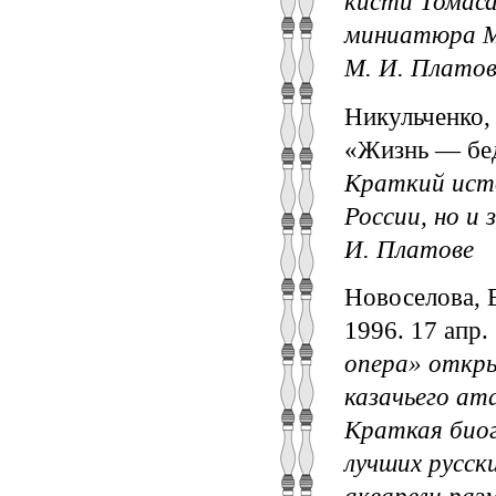
кисти Томаса
миниатюра М.
М. И. Плато
Никульченко,
«Жизнь — бедо
Краткий исто
России, но и
И. Платове
Новоселова, Е
1996. 17 апp.
опера» откры
казачьего ат
Краткая биог
лучших русск
акварели ра