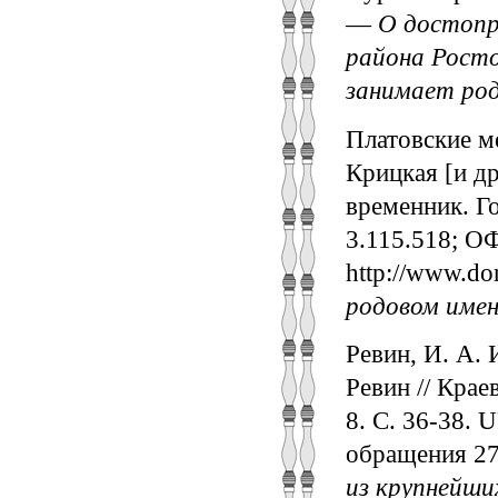
—
О достопр
района Росто
занимает род
Платовские м
Крицкая [и др
временник. Го
3.115.518; ОФ
http://www.don
родовом имен
Ревин, И. А. 
Ревин // Крае
8. С. 36-38. U
обращения 27
из крупнейши