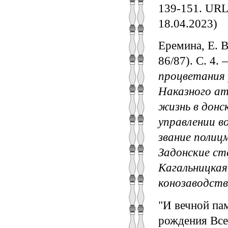
139-151. URL:
18.04.2023)
Еремина, Е. В
86/87). С. 4.
процветания 
Наказного ат
жизнь в донск
управлении в
звание полицм
Задонские ст
Кагальницкая
конозаводств
"И вечной пам
рождения Все