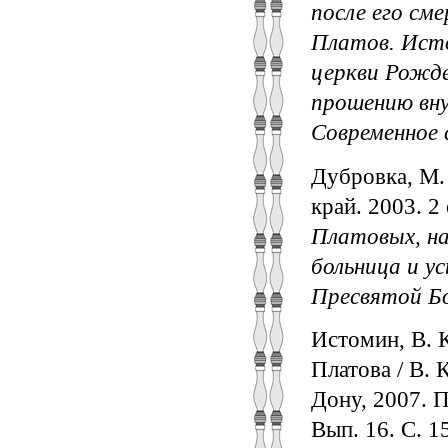
после его см
Платов. Ист
церкви Рожде
прошению вн
Современное 
Дубровка, М.
край. 2003. 2
Платовых, н
больница и у
Пресвятой Б
Истомин, В. 
Платова / В. 
Дону, 2007. П
Вып. 16. С. 1