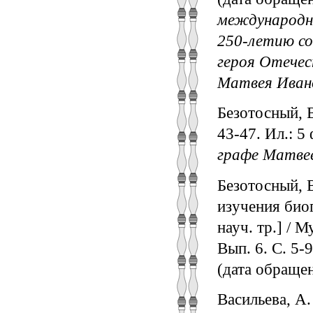
международно
250-летию со
героя Отечес
Матвея Иван
Безотосный, В
43-47. Ил.: 
графе Матвее
Безотосный, 
изучения биог
науч. тр.] / 
Вып. 6. С. 5-
(дата обращен
Васильева, А.