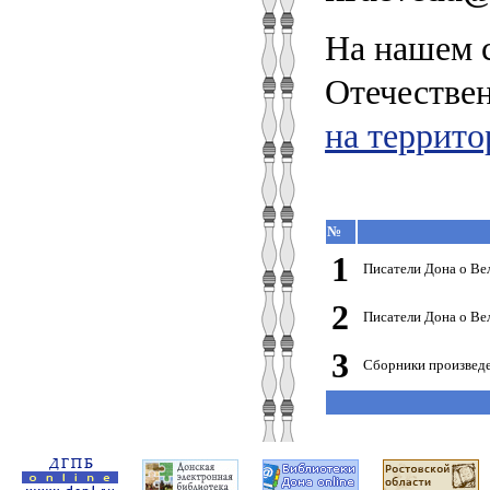
На нашем с
Отечестве
на террито
№
1
Писатели Дона о Ве
2
Писатели Дона о Ве
3
Сборники произведе