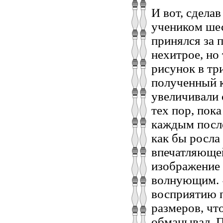
И вот, сдела
учеником шес
принялся за 
нехитрое, но
рисунок в тр
полученный к
увеличивали 
тех пор, пок
каждым посл
как бы росла 
впечатляющей
изображение 
волнующим. «
восприятию п
размеров, чт
обманывал. 