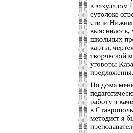
в захудалом 
сутолоке огр
степи Нижнег
выяснилось, 
школьных про
карты, чертеж
творческой м
уговоры Каза
предложения
Но дома меня
педагогическ
работу в кач
в Ставрополь
методист я б
преподавател