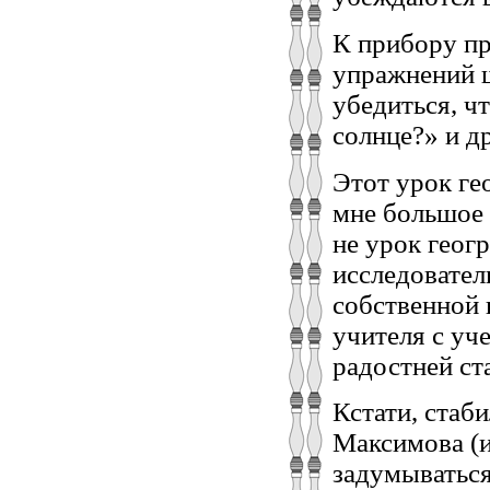
К прибору п
упражнений ш
убедиться, ч
солнце?» и д
Этот урок ге
мне большое 
не урок геог
исследовател
собственной 
учителя с уч
радостней ст
Кстати, стаб
Максимова (и
задумываться