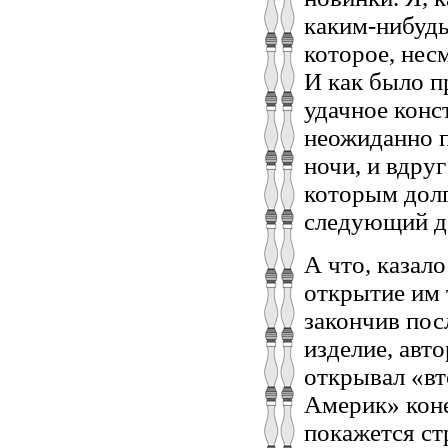
каким-нибудь
которое, нес
И как было п
удачное конс
неожиданно п
ночи, и вдру
которым долг
следующий де
А что, казал
открытие им 
закончив пос
изделие, авт
открывал «вт
Америк» коне
покажется ст