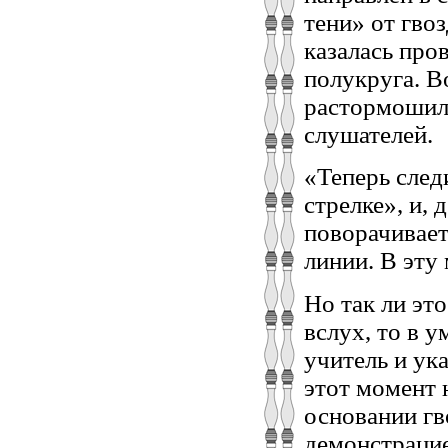
тени» от гво
казалась про
полукруга. В
растормошила
слушателей.
«Теперь следи
стрелке», и,
поворачивает
линии. В эту
Но так ли эт
вслух, то в у
учитель и ук
этот момент н
основании гв
демонстрацие