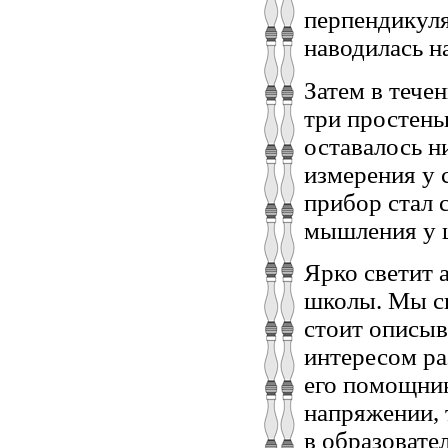
перпендикуля
наводилась н
Затем в тече
три простень
оставалось н
измерения у 
прибор стал 
мышления у 
Ярко светит 
школы. Мы сг
стоит описы
интересом ра
его помощник
напряжении, 
в образовате