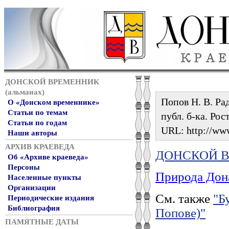
ДОНСКОЙ ВРЕМЕННИК
(альманах)
Попов Н. В. Рад
О «Донском временнике»
Статьи по темам
публ. б-ка. Рос
Статьи по годам
URL: http://www
Наши авторы
АРХИВ КРАЕВЕДА
ДОНСКОЙ ВР
Об «Архиве краеведа»
Персоны
Природа Дон
Населенные пункты
Организации
См. также
"Б
Периодические издания
Библиография
Попове)"
ПАМЯТНЫЕ ДАТЫ