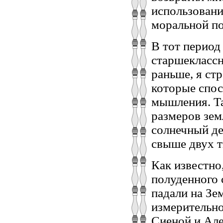
использование
моральной по
В тот период
старшеклассн
раньше, я ст
которые спос
мышления. Та
размеров зем
солнечный де
свыше двух т
Как известно,
полуденного с
падали на Зе
измерительно
Сиеной и Але