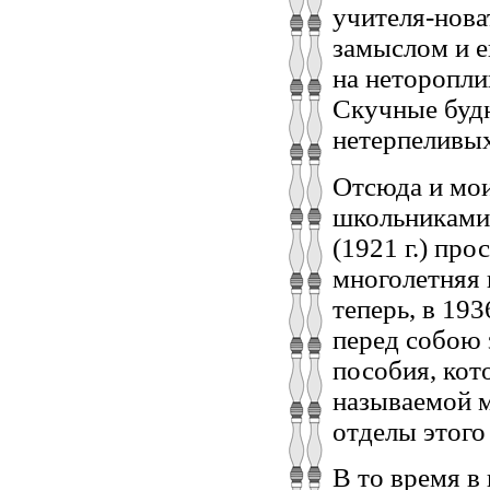
учителя-нова
замыслом и е
на неторопли
Скучные будн
нетерпеливы
Отсюда и мои
школьниками,
(1921 г.) про
многолетняя 
теперь, в 193
перед собою 
пособия, кот
называемой м
отделы этого
В то время в