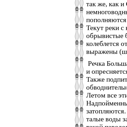
так же, как 
немноговодны
пополняются 
Текут реки с
обрывистые б
колеблется о
выражены (ши
Речка Больша
и опресняетс
Также подпит
обводнительн
Летом все эт
Надпойменные
затопляются.
талые воды 
такой паводок