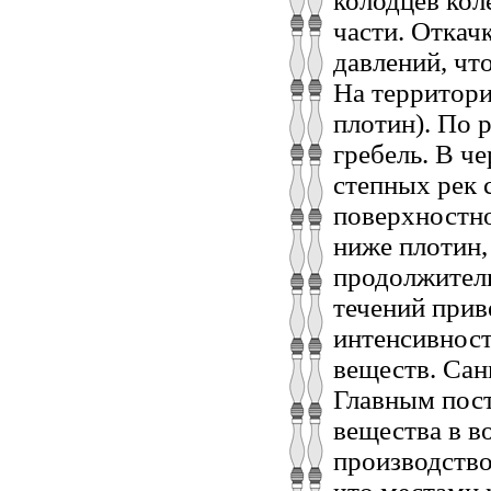
колодцев кол
части. Откач
давлений, чт
На территори
плотин). По 
гребель. В че
степных рек 
поверхностно
ниже плотин
продолжитель
течений прив
интенсивност
веществ. Сан
Главным пос
вещества в в
производство