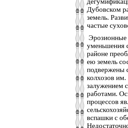
дегумификац
Дубовском ра
земель. Разв
частые сухов
Эрозионные 
уменьшения с
районе преоб
ею земель сос
подвержены 
колхозов им.
залужением с
работами. О
процессов яв
сельскохозяй
вспашки с об
Недостаточно