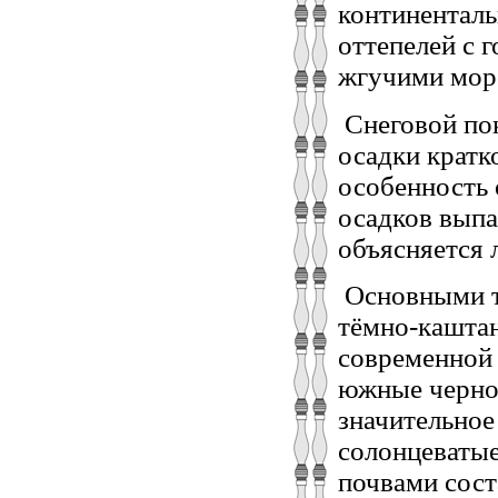
континенталь
оттепелей с 
жгучими мор
Снеговой пок
осадки кратк
особенность 
осадков выпа
объясняется 
Основными т
тёмно-кашта
современной 
южные черно
значительное
солонцеватые
почвами сост