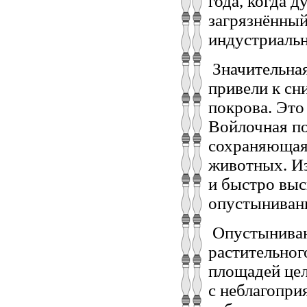
года, когда 
загрязнённы
индустриальн
Значительная
привели к сн
покрова. Это
Войлочная по
сохраняющая 
животных. Из
и быстро выс
опустынивани
Опустыниван
растительног
площадей цел
с неблагопр