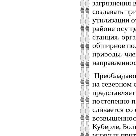
загрязнения 
создавать пр
утилизации о
районе осущ
станция, орг
обширное пол
природы, чле
направленнос
Преобладающа
на северном 
представляет
постепенно 
сливается со
возвышенност
Куберле, Бол
мнимых прито