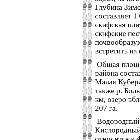
Глубина Зимо
составляет 1
скифская пли
скифские пес
почвообразу
встретить на
Общая площа
района состав
Малая Куберл
также р. Бол
км, озеро вб
207 га.
Водородный п
Кислородный 
относится к 