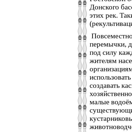
Донского бас
этих рек. Та
(рекультивац
Повсеместно
перемычки, д
под силу каж
жителям нас
организациям
использовать
создавать ка
хозяйственно
малые водоём
существующи
кустарниковы
животноводче