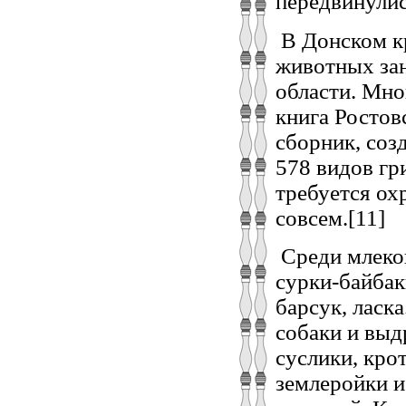
передвинулис
В Донском кр
животных зан
области. Мно
книга Ростов
сборник, соз
578 видов гр
требуется ох
совсем.[11]
Среди млеко
сурки-байбаки
барсук, ласк
собаки и выд
суслики, кро
землеройки и