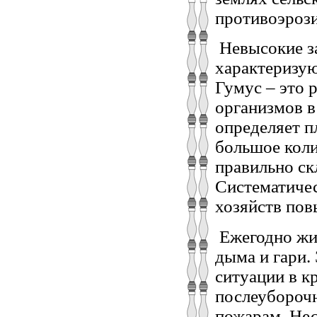
противоэрози
Невысокие за
характеризую
Гумус – это 
организмов в
определяет п
большое коли
правильно ск
Систематичес
хозяйств пов
Ежегодно жит
дыма и гари
ситуации в к
послеуборочн
пожарам. Нес