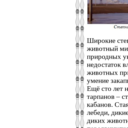
Широкие степ
животный мир
природных ук
недостаток в
животных пр
умение закап
Ещё сто лет 
тарпанов – с
кабанов. Ста
лебеди, дики
диких животн