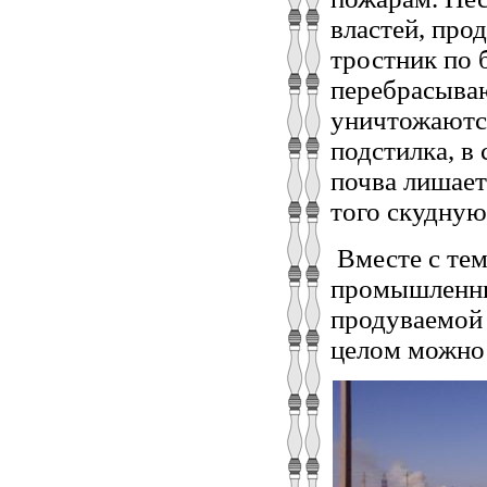
властей, про
тростник по 
перебрасываю
уничтожаются
подстилка, в
почва лишает
того скудную
Вместе с тем
промышленны
продуваемой 
целом можно 