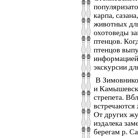
популяризат
карпа, сазан
животных для
охотоведы за
птенцов. Ког
птенцов выпу
информацией 
экскурсии дл
В Зимовнико
и Камышевско
стрепета. Вб
встречаются 
От других жу
издалека зам
берегам р. С