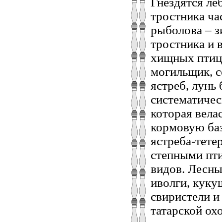
Гнездятся леб
тростника ча
рыболова – з
тростника и 
хищных птиц
могильщик, с
ястреб, лунь
систематичес
которая вела
кормовую баз
ястреба-тете
степными пти
видов. Лесны
иволги, куку
свиристели и
татарской ох