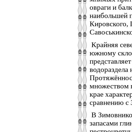
овраги и бал
наибольшей п
Кировского, 
Савоськинско
Крайняя севе
южному склон
представляет
водораздела 
Протяжённост
множеством г
крае характе
сравнению с 
В Зимовнико
запасами гли
пестроцветны