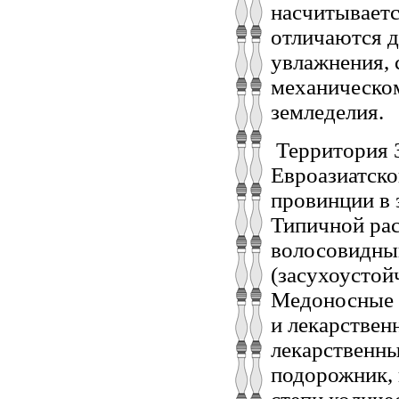
насчитываетс
отличаются д
увлажнения, 
механическом
земледелия.
Территория З
Евроазиатско
провинции в 
Типичной рас
волосовидный
(засухоустой
Медоносные 
и лекарствен
лекарственны
подорожник, 