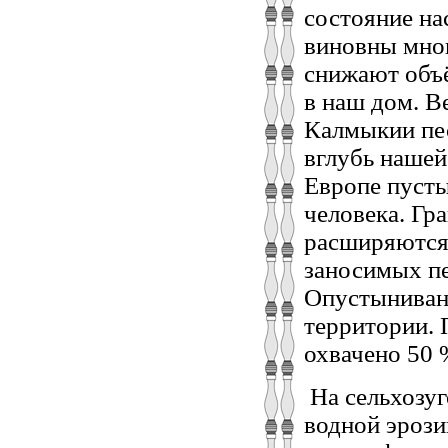
состояние на
виновны мног
снижают объё
в наш дом. В
Калмыкии пес
вглубь нашей
Европе пусты
человека. Гр
расширяются.
заносимых пе
Опустынивани
территории. 
охвачено 50 
На сельхозуг
водной эрози