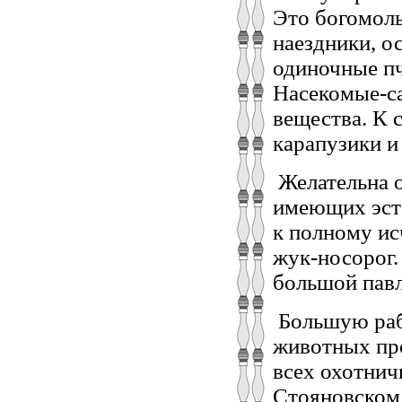
Это богомолы
наездники, о
одиночные пч
Насекомые-с
вещества. К 
карапузики и
Желательна о
имеющих эсте
к полному ис
жук-носорог.
большой павл
Большую раб
животных пр
всех охотнич
Стояновском 