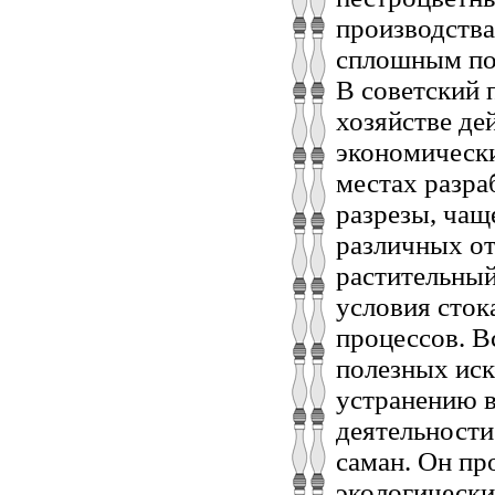
производства
сплошным пок
В советский 
хозяйстве де
экономически
местах разра
разрезы, чащ
различных о
растительный
условия сток
процессов. В
полезных ис
устранению 
деятельности
саман. Он пр
экологически