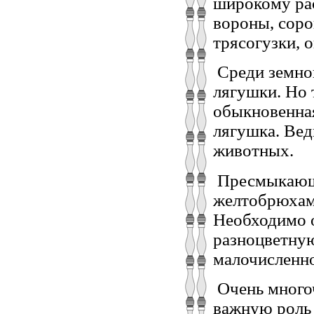
широкому ра
вороны, соро
трясогузки, 
Среди земно
лягушки. Но 
обыкновенная
лягушка. Вед
животных.
Пресмыкающи
желтобрюхам
Необходимо 
разноцветную
малочисленн
Очень много
важную роль 