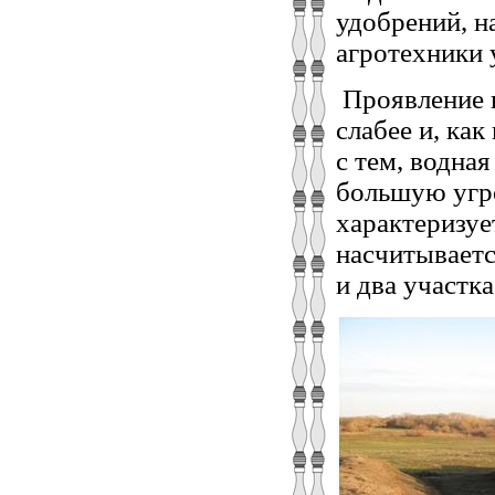
удобрений, н
агротехники 
Проявление в
слабее и, ка
с тем, водна
большую угро
характеризуе
насчитываетс
и два участк