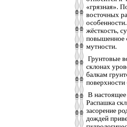
«грязная». П
восточных ра
особенности.
жёсткость, с
повышенное с
мутности.
Грунтовые во
склонах уров
балкам грунт
поверхности 
В настоящее 
Распашка скл
засорение ро
дождей приве
гидрологичес