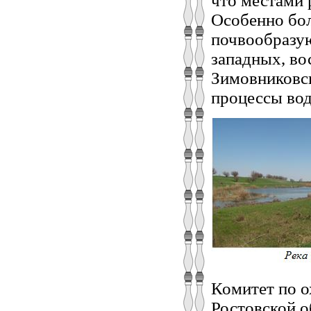
что местами 
Особенно бол
почвообразую
западных, во
Зимовниковск
процессы вод
Комитет по 
Ростовской о