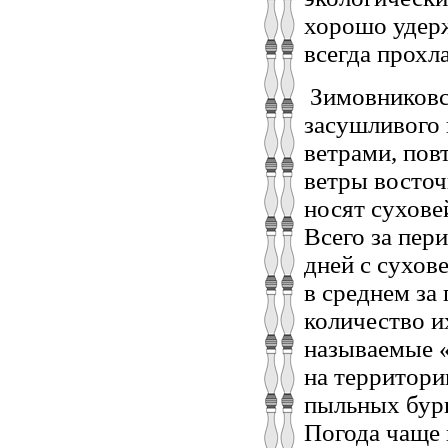
хорошо удерж
всегда прохл
Зимовниковск
засушливого 
ветрами, по
ветры восточ
носят сухове
Всего за пер
дней с сухов
в среднем за 
количество и
называемые «
на территор
пыльных бурь
Погода чаще 