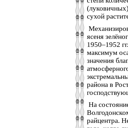
степи количе
(луковичных)
сухой растит
Механизирова
ясеня зелёно
1950–1952 гг
максимум оса
значения бла
атмосферного
экстремальны
района в Рос
господствую
На состояние
Волгодонском
райцентра. Н