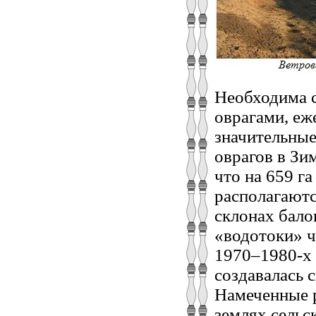
Необходима с
оврагами, еж
значительны
оврагов в Зим
что на 659 г
располагаютс
склонах бало
«водотоки» ч
1970–1980-х 
создавалась 
Намеченные 
землях сельс