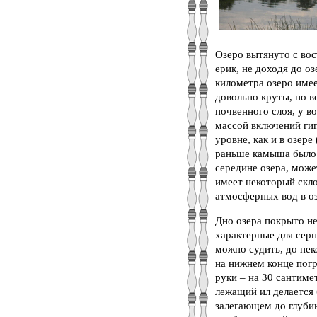
Озеро вытянуто с вос
ерик, не доходя до оз
километра озеро име
довольно круты, но в
почвенного слоя, у в
массой включений гип
уровне, как и в озер
раньше камыша было м
середине озера, може
имеет некоторый скло
атмосферных вод в о
Дно озера покрыто н
характерные для серн
можно судить, до не
на нижнем конце погр
руки – на 30 сантиме
лежащий ил делается 
залегающем до глубин