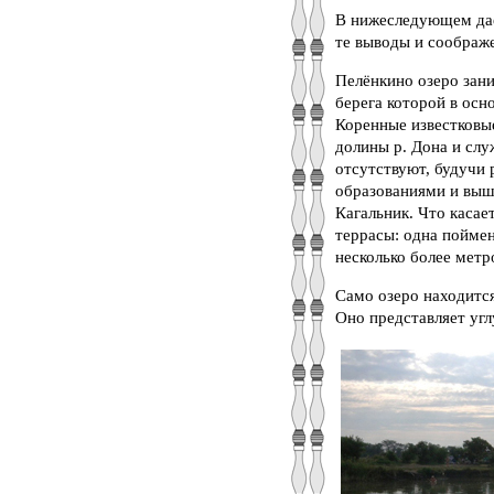
В нижеследующем даёт
те выводы и соображ
Пелёнкино озеро зани
берега которой в осн
Коренные известковы
долины р. Дона и слу
отсутствуют, будучи
образованиями и выше
Кагальник. Что касает
террасы: одна поймен
несколько более метр
Само озеро находится
Оно представляет угл