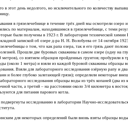
о в этот день недолгого, но исключительного по количеству выпав
ницу.
ывания в грязелечебнице в течение трёх дней мы осмотрели озеро 
ились по материалам, находившимся в грязелечебнице, с теми резу
которые были получены в 1923 г. В лаборатории технической химии 
окладной запиской об озере д-ра Н. Н. Волобуева от 14 октября 1923
зелечебницы о том, что как рапа озера, так и его грязь дают полож
олезней. Прошли две буровых скважины в самом озере (одну на глу
8 метров), со взятием образцов пройденных грунтов; пробурили в т
оды (около 1 метра) и взяли из каждой буровой скважины образцы в
ования. Взяли для лабораторного исследования озёрную рапу и два
анн и более глубоко залегающей грязи); определили некоторые вне
я лабораторного исследования образцы воды из трёх копаней (два из
очной части, а третий – на расстоянии около 3/4 километра к восток
ьзуются для питания парового котла.
 подвергнуты исследованию в лаборатории Научно-исследовательс
ститута.
инским для некоторых определений были вновь взяты образцы воды: