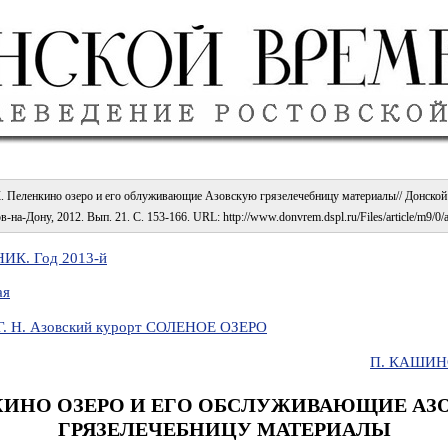
. Пеленкино озеро и его облуживающие Азовскую грязелечебницу материалы// Донской 
ов-на-Дону, 2012. Вып. 21. С. 153-166. URL: http://www.donvrem.dspl.ru/Files/article/m9/0/
К. Год 2013-й
ая
Г. Н. Азовский курорт СОЛЕНОЕ ОЗЕРО
П. КАШИ
ИНО ОЗЕРО И ЕГО ОБСЛУЖИВАЮЩИЕ А
ГРЯЗЕЛЕЧЕБНИЦУ МАТЕРИАЛЫ