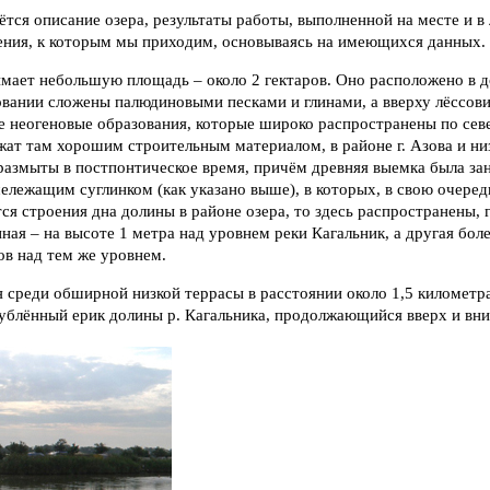
ся описание озера, результаты работы, выполненной на месте и в 
ения, к которым мы приходим, основываясь на имеющихся данных.
мает небольшую площадь – около 2 гектаров. Оно расположено в до
овании сложены палюдиновыми песками и глинами, а вверху лёссов
е неогеновые образования, которые широко распространены по сев
жат там хорошим строительным материалом, в районе г. Азова и ни
 размыты в постпонтическое время, причём древняя выемка была з
лежащим суглинком (как указано выше), в которых, в свою очеред
ся строения дна долины в районе озера, то здесь распространены, гл
ная – на высоте 1 метра над уровнем реки Кагальник, а другая боле
ов над тем же уровнем.
 среди обширной низкой террасы в расстоянии около 1,5 километра
ублённый ерик долины р. Кагальника, продолжающийся вверх и вниз