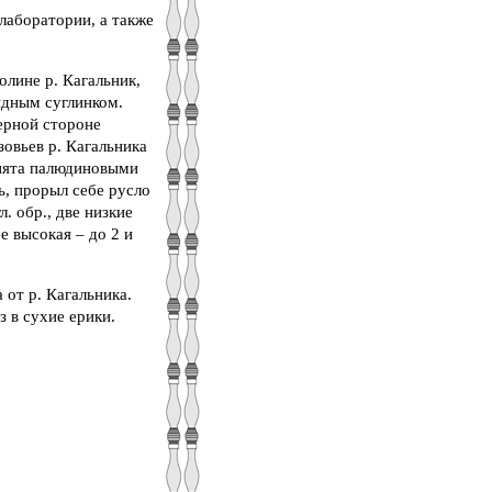
лаборатории, а также
лине р. Кагальник,
идным суглинком.
ерной стороне
зовьев р. Кагальника
анята палюдиновыми
ь, прорыл себе русло
. обр., две низкие
е высокая – до 2 и
 от р. Кагальника.
 в сухие ерики.