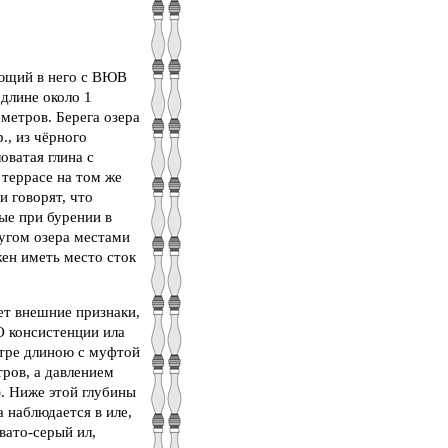
ающий в него с ВЮВ
 длине около 1
метров. Берега озера
., из чёрного
оватая глина с
 террасе на том же
и говорят, что
ые при бурении в
ругом озера местами
жен иметь место сток
ет внешние признаки,
 О консистенции ила
етре длиною с муфтой
тров, а давлением
). Ниже этой глубины
 наблюдается в иле,
вато-серый ил,