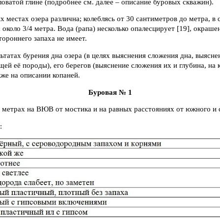
ватой глине (подробнее см. далее – описание буровых скважин).
х местах озера различна; колеблясь от 30 сантиметров до метра, в с
около 3/4 метра. Вода (рапа) несколько опалесцирует [19], окрашен
тороннего запаха не имеет.
ьтатах бурения дна озера (в целях выяснения сложения дна, выяснен
ей её породы), его берегов (выяснение сложения их и глубина, на 
кже на описании копаней.
Буровая № 1
0 метрах на ВЮВ от мостика и на равных расстояниях от южного и 
: