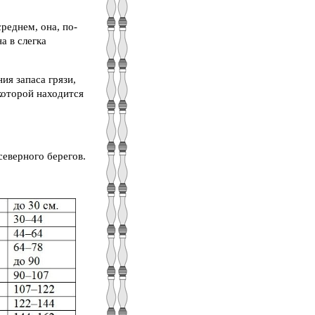
реднем, она, по-
а в слегка
ия запаса грязи,
которой находится
северного берегов.