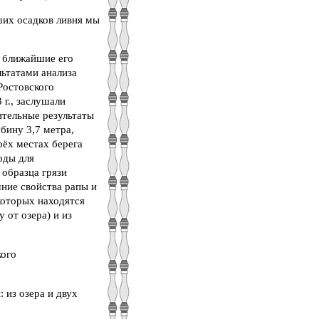
ших осадков ливня мы
и ближайшие его
льтатами анализа
Ростовского
 г., заслушали
ительные результаты
бину 3,7 метра,
рёх местах берега
оды для
 образца грязи
шние свойства рапы и
 которых находятся
у от озера) и из
кого
 из озера и двух