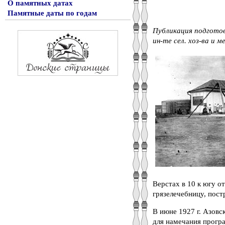
О памятных датах
Памятные даты по годам
Публикация подготов
ин-те сел. хоз-ва и м
Верстах в 10 к югу о
грязелечебницу, пост
В июне 1927 г. Азовс
для намечания програ