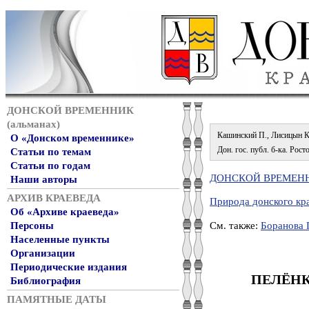
ДОНСКОЙ ВРЕМЕННИК
(альманах)
Кашинский П., Лисицын К
О «Донском временнике»
Дон. гос. публ. б-ка. Рост
Статьи по темам
Статьи по годам
ДОНСКОЙ ВРЕМЕННИ
Наши авторы
АРХИВ КРАЕВЕДА
Природа донского кр
Об «Архиве краеведа»
См. также:
Боранова 
Персоны
Населенные пункты
Организации
Периодические издания
ПЕЛЁНК
Библиография
ПАМЯТНЫЕ ДАТЫ