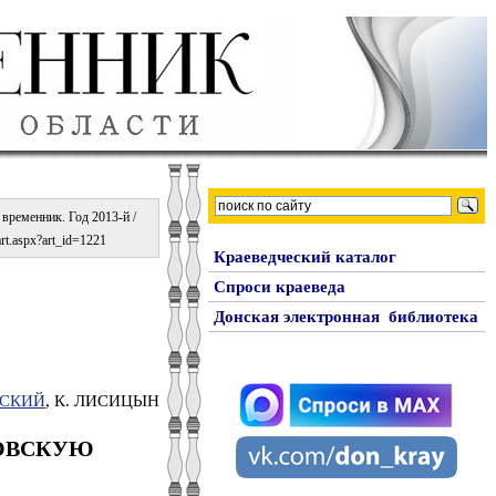
временник. Год 2013-й /
art.aspx?art_id=1221
Краеведческий каталог
Спроси краеведа
Донская электронная библиотека
НСКИЙ
, К. ЛИСИЦЫН
ЗОВСКУЮ