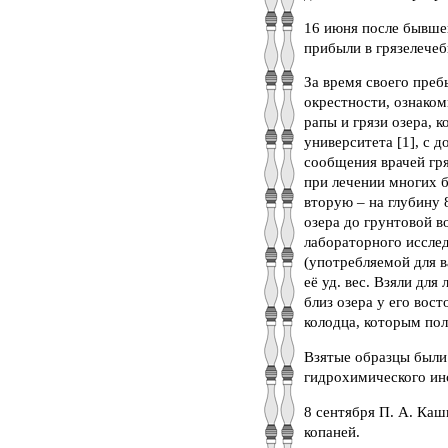
16 июня после бывшег
прибыли в грязелечеб
За время своего преб
окрестности, ознаком
рапы и грязи озера, 
университета [1], с д
сообщения врачей гря
при лечении многих б
вторую – на глубину 
озера до грунтовой в
лабораторного исслед
(употребляемой для в
её уд. вес. Взяли дл
близ озера у его вост
колодца, которым пол
Взятые образцы были
гидрохимического ин
8 сентября П. А. Каш
копаней.