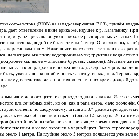
тока-юго-востока (ВЮВ) на запад-север-запад (ЗСЗ), причём впад
ера, даёт ответвление в виде ерика же, идущее к р. Кагальнику. При
ет ширину, не превышающую в наиболее расширенных участках 15 
озвышаются над водой не более чем на 1 метр. Они сложены, гл. обр
оды поросли камышом. Ниже почвенного слоя – зеленовато-серая ил
са, делающего эту глину водопроницаемой; грунтовая вода стоит в
е (подробнее см. далее – описание буровых скважин). Местные жител
еньше, что он разросся в последние годы. Однако корни, найденн
т быть, указывают на ошибочность такого утверждения. Терраса к
н к нему, вследствие чего при таянии снега и во время дождей дол
зеро.
ежным илом чёрного цвета с сероводородным запахом. Ил этот име
истого ила лечебных озёр, но он, как и рапа озера, мало осолонён.
которой степени, по следующему: штанга в 3/4 дюйма при одном м
узилась весом собственной тяжести (около 1,5 кило) на 20 сантиме
тров (до этой глубины забирается в настоящее время грязь для ванн
более плотным и менее окрашен в чёрный цвет. Запах сероводорода
ы около 1 метра. На глубине около 3 метров появляется уже зелено