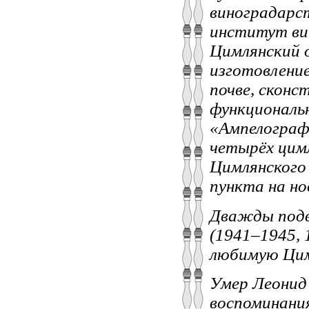
виноградарст
институт вин
Цимлянский 
изготовлени
почве, сконс
функциональ
«Ампелограф
четырёх цимл
Цимлянского 
пункта на но
Дважды подв
(1941–1945, 
любимую Цим
Умер Леонид 
воспоминания