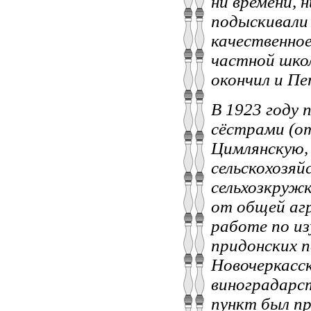
ни времени, 
подыскивали 
качественное
частной школ
окончил и П
В 1923 году 
сёстрами (от
Цимлянскую, 
сельскохозяй
сельхозкружк
от общей агр
работе по из
придонских п
Новочеркасс
виноградарст
пункт был п