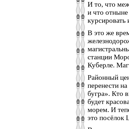
И то, что ме
и что отныне
курсировать 
В это же вре
железнодорож
магистральн
станции Моро
Куберле. Маг
Районный це
перенести на
бугра». Кто 
будет красов
морем. И теп
это посёлок 