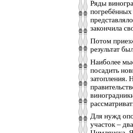
Ряды виногра
погребённых 
представлял
закончила св
Потом приезж
результат был
Наиболее мыс
посадить нов
затопления. 
правительств
виноградники
рассматриват
Для нужд опо
участок – два
Цимлянска. Я