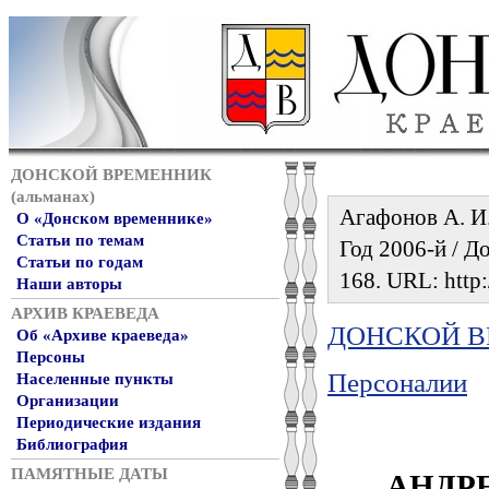
ДОНСКОЙ ВРЕМЕННИК
(альманах)
Агафонов А. И
О «Донском временнике»
Статьи по темам
Год 2006-й / До
Статьи по годам
168. URL: http:
Наши авторы
АРХИВ КРАЕВЕДА
ДОНСКОЙ ВР
Об «Архиве краеведа»
Персоны
Персоналии
Населенные пункты
Организации
Периодические издания
Библиография
АНДР
ПАМЯТНЫЕ ДАТЫ