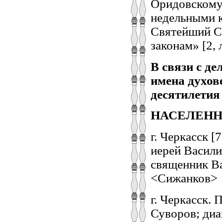
Оридовскому 
недельными к
Святейший С
законам» [2, л
В связи с д
имена духов
десятилетия
НАСЕЛЕНН
г. Черкасск 
иерей Васил
священник Ва
<Сижанков>
г. Черкасск.
Суворов; ди