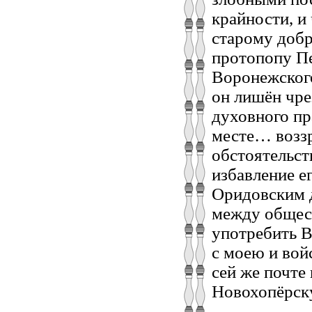
крайности, и
старому доб
протопопу Пе
Воронежского
он лишён чре
духовного пр
месте… воззр
обстоятельст
избавление ег
Оридовским д
между общест
употребить В
с моею и вой
сей же почте
Новохопёрску