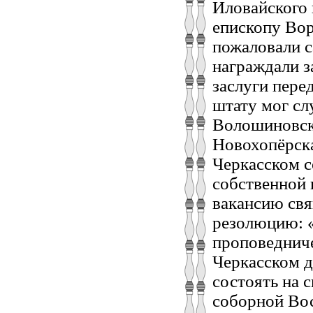
Иловайского
епископу Во
пожаловали с
награждали з
заслуги пере
штату мог сл
Волошиновски
Новохопёрска
Черкасском со
собственной 
вакансию св
резолюцию: 
проповедниче
Черкасском д
состоять на 
соборной Воск