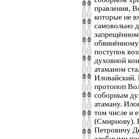
правления, В
которые не в
самовольно д
запрещённом
обвинённому в
поступок воз
духовной кон
атаманом ста
Иловайский. 
протопоп Во
соборным ду
атаману. Ило
том числе и
(Смирнову). 
Петровичу Д
злобными пос