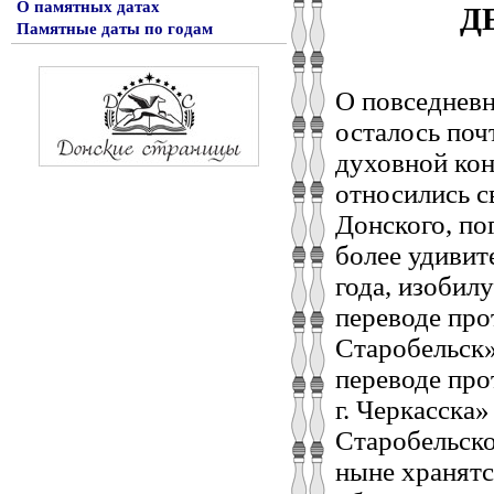
О памятных датах
Д
Памятные даты по годам
О повседневн
осталось поч
духовной кон
относились с
Донского, по
более удивит
года, изобил
переводе про
Старобельск»
переводе пр
г. Черкасска»
Старобельско
ныне хранятс