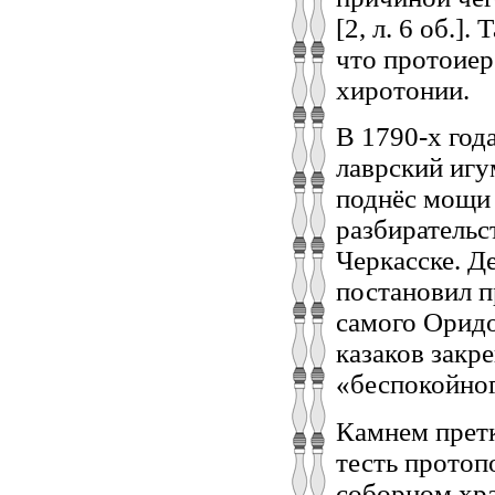
[2, л. 6 об.]
что протоиер
хиротонии.
В 1790-х год
лаврский игу
поднёс мощи 
разбирательс
Черкасске. Д
постановил п
самого Оридо
казаков закр
«беспокойного
Камнем претк
тесть протоп
соборном хра