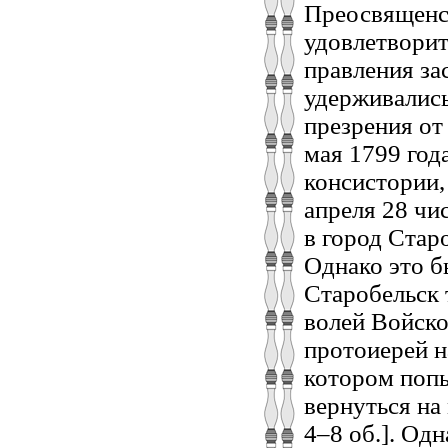
Преосвященст
удовлетворит
правления за
удерживалис
презрения от 
мая 1799 год
консистории,
апреля 28 чи
в город Старо
Однако это б
Старобельск т
волей Войско
протоиерей н
котором попы
вернуться на
4–8 об.]. Од