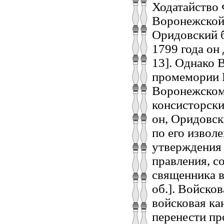
Ходатайство 
Воронежской
Оридовский б
1799 года он 
13]. Однако 
промемории 
Воронежскому
консисторски
он, Оридовск
по его изволе
утверждения 
правления, с
священника в
об.]. Войско
войсковая ка
перенести п