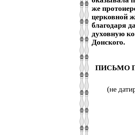
же протоиер
церковной ж
благодаря д
духовную ко
Донского.
ПИСЬМО 
(не дати