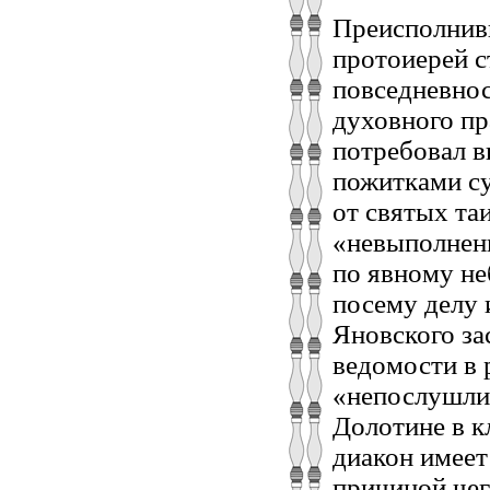
Преисполнивш
протоиерей с
повседневнос
духовного пр
потребовал в
пожитками су
от святых та
«невыполнени
по явному не
посему делу и
Яновского за
ведомости в 
«непослушлив
Долотине в к
диакон имеет 
причиной чег