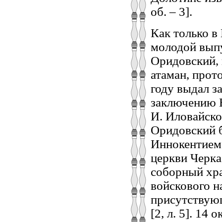
об. – 3].
Как только в
молодой выпу
Оридовский, 
атаман, прот
году выдал за
заключению 
И. Иловайск
Оридовский 
Иннокентием
церкви Черка
соборный храм
войскового н
присутствую
[2, л. 5]. 14