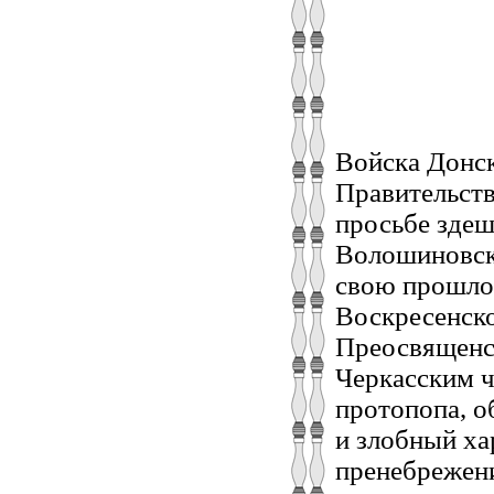
Войска Донского войсковая канцелярия Святейшему Правительствующему Синоду представляя, чтобы я по просьбе здешнего протопопа Петра Фёдорова его же и Волошиновского, выдавшего за меня в супружество дочь свою прошлого 1790 года, произведён к здешнему Воскресенскому собору во священника, и чтобы я Его Преосвященством, Мефодием, епископом Воронежским и Черкасским чрез предстательство свое, будучи произведён в протопопа, обнаружил скрываемый до того предприимчивый и злобный характер возносясь учёностию своею с пренебрежением к здешнему обществу, особливо же к духовенству, произвёл между оным несогласие, оговорил своего тестя толикое благодеяние мне оказавшаго пред Его Преосвященством, и произвёл в Его Преосвященства о нём близ сорока лет в Черкасском обществе находящемся худые мысли. Присвоя же якобы я таким образом власть по духовному правлению, не оставил вмешиваться и в светския дела совсем до меня не принадлежащия, а напоследок в ведомости посланный к Его Преосвященству – оговорил черкасскаго собора священника Алексея Яновского без порока более тридцати лет пребывающаго, и соборного диакона Ивана Долотина, будьто имеют они наклонность, первый к непослушанию, а последний к наушничеству, каковым пороком якобы я сам будучи заражён, считаю таковыми тех, кои мне в моих желаниях не соответствуют, просила потому о переведении меня из Черкасска в Новохопёрскую крепость: по справке же в Святейшем Правительствующем Синоде оказалось, что из доставленной в оный Святейший Правительствующий Синод от Его Преосвященства о протопопах ведомости явствуют, что я суждён был за своевольство и ослушание команде, и состоял по указу Святейшего Правительсвующаго Синода под следствием за причинение якобы лаврскому игумену Феодосию обид, в чём хотя и оправдался, однако всё сие означает безпокойный мой нрав для того и повелено Святейшего Правительствующего Синода указом в прекращение якобы происходимых от меня в обществе войска донскаго и между здешним духовенством безпокойств, и якобы нежелание онаго войска к бытию мне при черкасском соборе перевесть меня к Новохопёрскому собору или к другому месту по рассмотрению Его Преосвященства. Но как я противу всех оных опорочивание меня значущихся в просьбе нахожу себя в совести моей невинным, то и осмеливаюсь Святейшему Правительствующему Синоду всё покорнейше представить во оправдание мое нижеследующее: обучаясь я и обучая в Харьковском коллегиуме проходил моё звание с усердием и рачением ведя жизнь беспорочно, в доказательство чего данныя из конторы онаго коллегиума по окончании бого