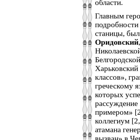
области.
Главным геро
подробности
станицы, бы
Оридовский
Николаевской
Белгородской
Харьковский 
классов», гр
греческому я
которых успе
рассуждение 
примером» [2
коллегиум [2,
атамана гене
вызван» в Че