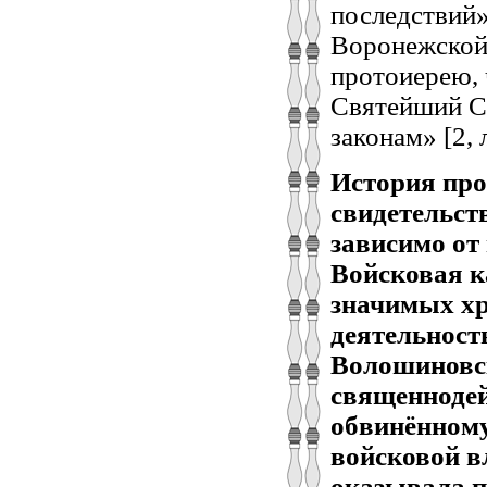
последствий»
Воронежской 
протоиерею,
Святейший Си
законам» [2, л
История про
свидетельств
зависимо от
Войсковая к
значимых хр
деятельност
Волошиновск
священнодей
обвинённому
войсковой в
оказывала п