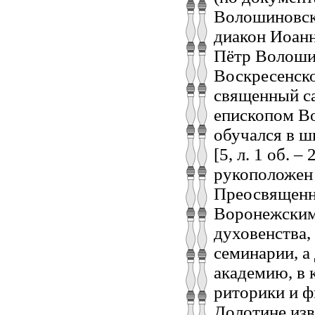
Волошиновск
диакон Иоанн
Пётр Волошин
Воскресенско
священный с
епископом Во
обучался в ш
[5, л. 1 об. 
рукоположен 
Преосвященн
Воронежским 
духовенства,
семинарии, а
академию, в 
риторики и фи
Долотине изве