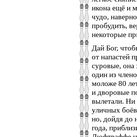
икона ещё и м
чудо, наверно
пробудить, ве
некоторые пр
Дай Бог, что
от напастей п
суровые, она 
один из члено
моложе 80 ле
и дворовые п
вылетали. Ни
уличных боёв
но, дойдя до 
года, прибли
Люфтваффе на