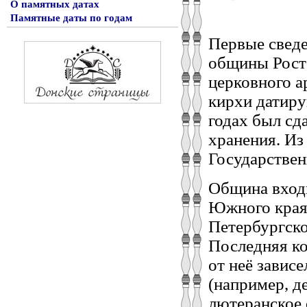
О памятных датах
Памятные даты по годам
Первые сведе
общины Росто
церковного а
кирхи датиру
годах был сд
хранения. Из
Государствен
Община входи
Южного края 
Петербургско
Последняя ко
от неё завис
(например, д
лютеранское 