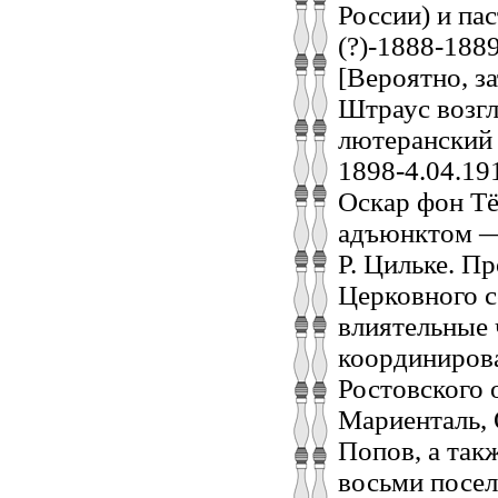
России) и па
(?)-1888-188
[Вероятно, за
Штраус возгл
лютеранский п
1898-4.04.19
Оскар фон Тё
адъюнктом — 
Р. Цильке. П
Церковного с
влиятельные 
координирова
Ростовского 
Мариенталь, 
Попов, а так
восьми посел