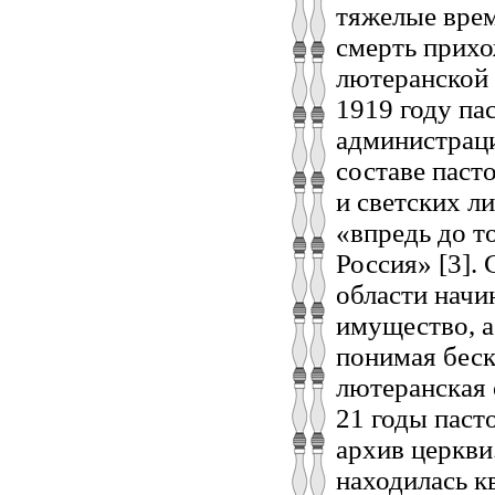
тяжелые врем
смерть прихо
лютеранской 
1919 году па
администраци
составе паст
и светских л
«впредь до т
Россия» [3].
области начи
имущество, а
понимая беск
лютеранская 
21 годы паст
архив церкви
находилась кв