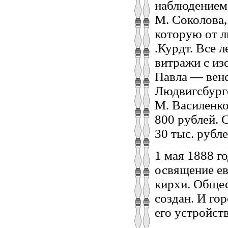
наблюдением 
М. Соколова,
которую от л
.Курдт. Все 
витражи с из
Павла — венс
Людвигсбурге
М. Василенко
800 рублей. 
30 тыс. рубле
1 мая 1888 г
освящение е
кирхи. Общес
создан. И го
его устройств