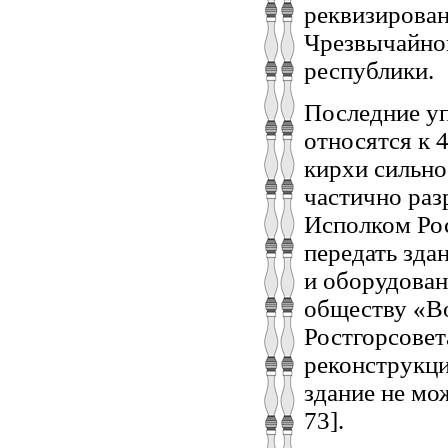
реквизирова
Чрезвычайной
республики.
Последние уп
относятся к 4
кирхи сильно
частично раз
Исполком Рос
передать зда
и оборудова
обществу «Во
Ростгорсовета
реконструкци
здание не мо
73].