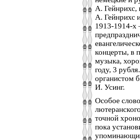
А. Гейнрихс,
А. Гейнрихс и
1913-1914-х 
предпразднич
евангелическ
концерты, в 
музыка, хоро
году, 3 рубл
органистом б
И. Усинг.
Особое слово 
лютеранского
точной хроно
пока установ
упоминающих 