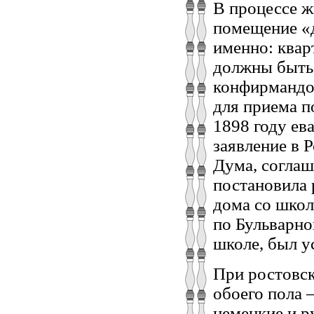
В процессе ж
помещение «д
именно: квар
должны быть 
конфирмандов
для приема п
1898 году ев
заявление в 
Дума, соглаш
постановила 
дома со школ
по Бульварно
школе, был у
При ростовск
обоего пола 
немецкие и р