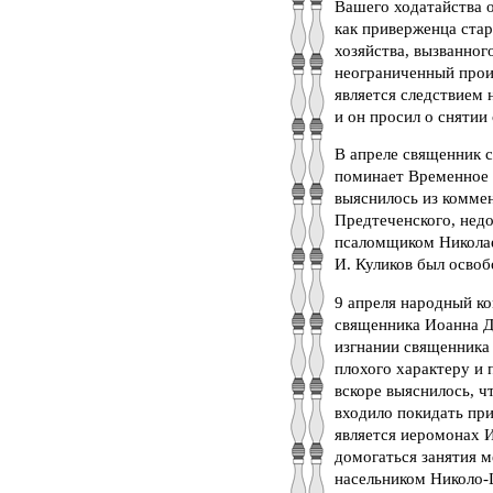
Вашего ходатайства 
как приверженца стар
хозяйства, вызванно
неограниченный прои
является следствием н
и он просил о снятии 
В апреле священник 
поминает Временное 
выяснилось из комме
Предтеченского, нед
псаломщиком Николае
И. Куликов был освоб
9 апреля народный ко
священника Иоанна До
изгнании священника 
плохого характеру и 
вскоре выяснилось, ч
входило покидать при
является иеромонах И
домогаться занятия м
насельником Николо-