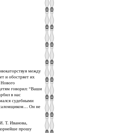
ровокаторствуя между
ет и обостряет их
 Нового
детям говорил: “Ваши
рбил в нас
имался судебными
 псаломщиком… Он не
. Т. Иванова,
покорнейше прошу