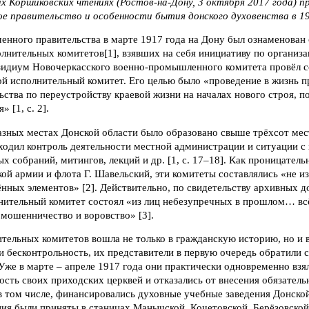
х Коршиковских чтениях (Ростов-на-Дону, 3 октября 2017 года) п
ое правительство и особенности бытия донского духовенства в 19
енного правительства в марте 1917 года на Дону был ознаменован
лнительных комитетов[1], взявших на себя инициативу по организ
езидиум Новочеркасского военно-промышленного комитета провёл с
ой исполнительный комитет. Его целью было «проведение в жизнь 
ства по переустройству краевой жизни на началах нового строя, п
 [1, с. 2].
азных местах Донской области было образовано свыше трёхсот мес
 входил контроль деятельности местной администрации и ситуации с
х собраний, митингов, лекций и др. [1, с. 17–18]. Как проницател
ой армии и флота Г. Шавельский, эти комитеты составлялись «не и
нных элементов» [2]. Действительно, по свидетельству архивных д
нительный комитет состоял «из лиц небезупречных в прошлом… всё
мошенничество и воровство» [3].
тельных комитетов вошла не только в гражданскую историю, но и 
и бесконтрольность, их представители в первую очередь обратили 
Уже в марте – апреле 1917 года они практически одновременно взя
сть своих приходских церквей и отказались от внесения обязател
 в том числе, финансировались духовные учебные заведения Донско
ия были приняты в станицах Манычской, Кочетовской, Берёзовской,