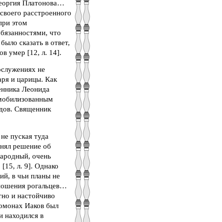
Георгия Платонова…
 своего расстроенного
при этом
бязанностями, что
было сказать в ответ,
в умер [12, л. 14].
ослужениях не
ря и царицы. Как
енника Леонида
 мобилизованным
дов. Священник
не пуская туда
инял решение об
народный, очень
[15, л. 9]. Однако
ий, в чьи планы не
тношения рогальцев…
тно и настойчиво
ромонах Иаков был
 находился в