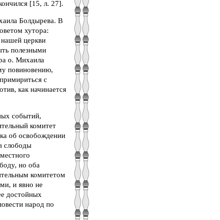
нчился [15, л. 27].
хаила Болдырева. В
оветом хутора:
 нашей церкви
быть полезными
ра о. Михаила
му повиновению,
 примириться с
отив, как начинается
ных событий,
ительный комитет
ика об освобождении
в слободы
 местного
боду, но оба
нительным комитетом
ми, и явно не
ее достойных
повести народ по