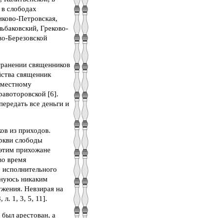
 в слободах
иково-Петровская,
ьбаковский, Греково-
во-Березовской
транении священников
йства священник
 местному
авоторовской [6].
ередать все деньги и
ов из приходов.
еркви слободы
 этим прихожане
во время
е исполнительного
инуюсь никаким
ужения. Невзирая на
. 1, 3, 5, 11].
был арестован, а