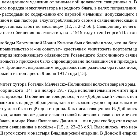
о немедленном удалении от занимаемой должности священника о. 
ого порядка и эксплуататора народного блага, в целях поправления
го расходами по содержанию его паровой мельницы, допускающего 
звол и как пастора, злоупотребляющего своими священническими о
еустанных забот по мельнице» [12, л. 2–2 об.]. Священнику нечего 
с него обвинения по амнистии, но в 1919 году отец Георгий Платоно
слободы Картушиной Иоанн Куликов был обвинён в том, что на бог
правительство и «не советует» крестьянам уничтожать портреты ца
нтария исполняющего обязанности Ровенецкого благочинного свящ
овольство прихожан было спровоцировано появившимся в приходе
м Троицким, выразившим неудовольствие разделом братских дохо
ождён из-под ареста 9 июня 1917 года [13].
митет хутора Рогалик Малчевско-Полнинской волости закрыл храм, 
бринского [14], а в ноябре 1917 года исполнительный комитет пр
из прихода. В обвинении говорилось, что «Добринский человек не
плохого к народу обращения, завёл несколько судов с прихожанами» 
то у дела была ещё одна сторона. Как писал священник И. Добринск
ход, «главною же двигательною силой неистового такого ко мне о
аков, в мире Иван Яковлевич Данилин… он в дни свобод стал скры
еста священника в посёлке» [15, л. 23–23 об.]. Выяснилось, что ие
Шартомского монастыря Владимирской епархии. В Донской епархии