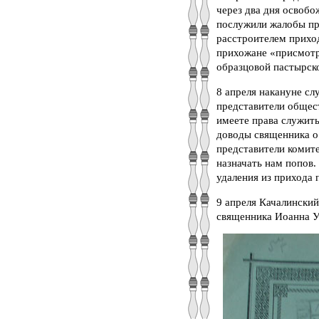
через два дня освоб
послужили жалобы пр
расстроителем приход
прихожане «присмотр
образцовой пастырско
8 апреля накануне с
представители общест
имеете права служить
доводы священника о
представители комите
назначать нам попов.
удаления из прихода 
9 апреля Качалинский
священника Иоанна У