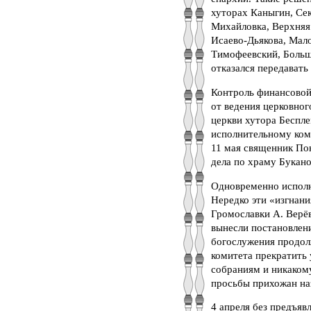
хуторах Каныгин, Сек
Михайловка, Верхняя
Исаево-Дьякова, Мало
Тимофеевский, Большо
отказался передавать
Контроль финансовой
от ведения церковног
церкви хутора Беспл
исполнительному коми
11 мая священник По
дела по храму Букано
Одновременно исполн
Нередко эти «изгнани
Громославки А. Верёв
вынесли постановлени
богослужения продол
комитета прекратить
собраниям и никакому
просьбы прихожан наз
4 апреля без предъя