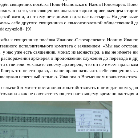
ождён священник посёлка Ново-Ивановского Иаков Пономарёв. Пово
ихожан на то, что священник оказался «ярым приверженцем старог
ской жизни, и потому нетерпимого для нас пастыря». На деле выяс
ели» себе другого священника с «высокополезной общественной д
й службой» [9].
лужбы к священнику посёлка Иваново-Слюсаревского Иоанну Ивано
венного исполнительного комитета с заявлением: «Мы вас отстран
, у нас уже есть священник, монах из монастыря, а вы не имеете ни
 распоряжении архиерея о продолжении служения до перевода в др
та ответили: «скажите своему архиерею, что он не имеет права ко
 Теперь это не его право, а наше право назначать себе священника
послужил нелестный отзыв о. Иванова о Временном правительстве» [8
 сельский комитет постановил ходатайствовать о немедленном уда
точкина «как не соответствующего настоящему времени пастыря и 