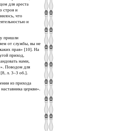
дом для ареста
о строя и
нилось, что
еятельностью и
ву пришли
яем от службы, вы не
каких прав» [10]. На
угой приход,
мандовать нами,
…». Поводом для
, л. 3–3 об.].
лении из прихода
наставника церкви».