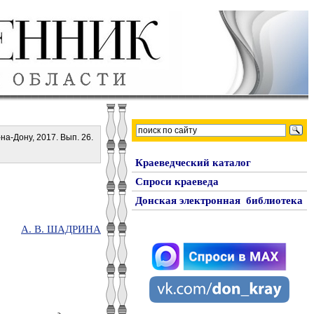
-на-Дону, 2017. Вып. 26.
Краеведческий каталог
Спроси краеведа
Донская электронная библиотека
А. В. ШАДРИНА