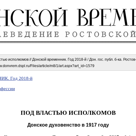
ью исполкомов // Донской временник. Год 2018-й / Дон. гос. публ. б-ка. Ростов
w.donvrem.dspl.ru/Files/article/m8/1/art.aspx?art_id=1579
К. Год 2018-й
нфессии
ПОД ВЛАСТЬЮ ИСПОЛКОМОВ
Донское духовенство в 1917 году