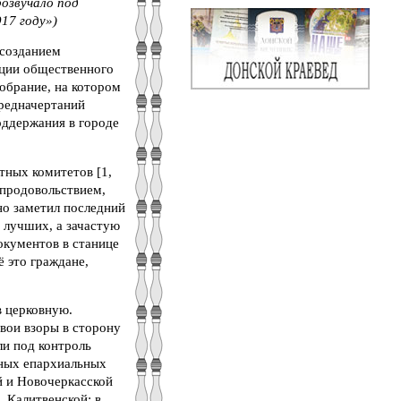
розвучало под
17 году»)
 созданием
ации общественного
обрание, на котором
предначертаний
оддержания в городе
тных комитетов [1,
 продовольствием,
ьно заметил последний
з лучших, а зачастую
окументов в станице
 это граждане,
в церковную.
свои взоры в сторону
ли под контроль
ьных епархиальных
й и Новочеркасской
 Калитвенской; в