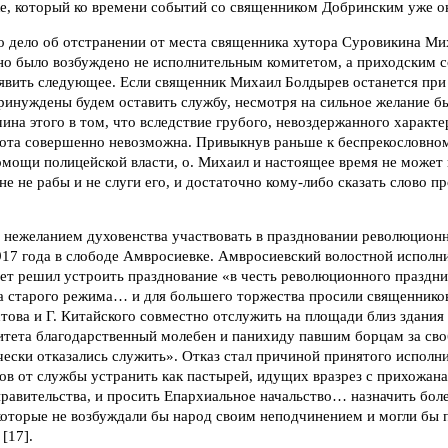
, который ко времени событий со священником Добринским уже око
 дело об отстранении от места священника хутора Суровикина Ми
но было возбуждено не исполнительным комитетом, а приходским с
вить следующее. Если священник Михаил Болдырев останется при
принуждены будем оставить службу, несмотря на сильное желание 
ина этого в том, что вследствие грубого, невоздержанного характе
бота совершенно невозможна. Привыкнув раньше к беспрекословно
омощи полицейской власти, о. Михаил и настоящее время не может
е не рабы и не слуги его, и достаточно кому-либо сказать слово пр
с нежеланием духовенства участвовать в праздновании революцион
1917 года в слободе Амвросиевке. Амвросиевский волостной исполн
тет решил устроить празднование «в честь революционного праздн
га старого режима… и для большего торжества просили священнико
ова и Г. Китайского совместно отслужить на площади близ здания
итета благодарственный молебен и панихиду павшим борцам за сво
чески отказались служить». Отказ стал причиной принятого испол
в от службы устранить как пастырей, идущих вразрез с прихожана
равительства, и просить Епархиальное начальство… назначить бол
которые не возбуждали бы народ своим неподчинением и могли бы 
[17].