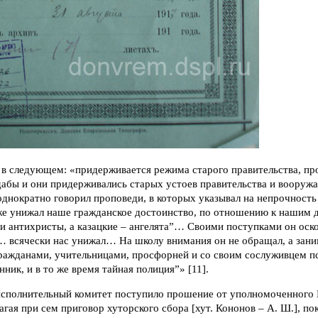
ь в следующем: «придерживается режима старого правительства, п
абы и они придерживались старых устоев правительства и вооружа
однократно говорил проповеди, в которых указывал на непрочность
кже унижал наше гражданское достоинство, по отношению к нашим 
 и антихристы, а казацкие – ангелята”… Своими поступками он оско
… всячески нас унижал… На школу внимания он не обращал, а зан
гражданами, учительницами, просфорней и со своим сослуживцем
нник, и в то же время тайная полиция”» [11].
исполнительный комитет поступило прошение от уполномоченного И
агая при сем приговор хуторского сбора [хут. Кононов – А. Ш.], 