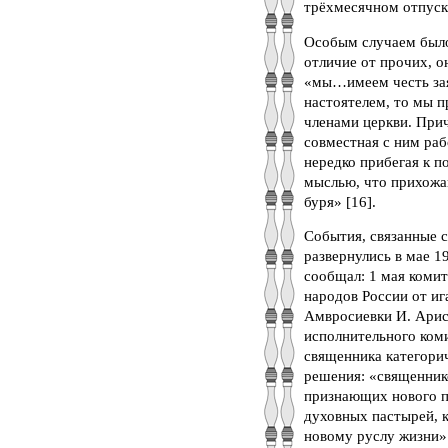
трёхмесячном отпуске
Особым случаем было
отличие от прочих, о
«мы…имеем честь зая
настоятелем, то мы 
членами церкви. Прич
совместная с ним ра
нередко прибегая к п
мыслью, что прихожан
буря» [16].
События, связанные 
развернулись в мае 
сообщал: 1 мая коми
народов России от и
Амвросиевки И. Арист
исполнительного ком
священника категори
решения: «священнико
признающих нового п
духовных пастырей, 
новому руслу жизни» 