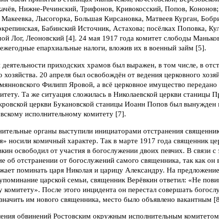
ачёв, Нижне-Речинский, Трифонов, Кривокосский, Попов, Кононов;
 Макеевка, Лысогорка, Большая Кирсановка, Матвеев Курган, Бобр
крепинская, Бабинский Источник, Астахова; посёлках Поповка, Кул
й Лог, Леоновский [4]. 24 мая 1917 года комитет слободы Манько
 ежегодные епархиальные налоги, вложив их в военный займ [5].
 деятельности приходских храмов был выражен, в том числе, в отс
о хозяйства. 20 апреля был освобождён от ведения церковного хозя
емянновского Филипп Яровой, а всё церковное имущество передано
тету. Та же ситуация сложилась в Николаевской церкви станицы Пр
кровской церкви Букановской станицы Иоанн Попов был вынужден п
вскому исполнительному комитету [7].
ительные органы выступили инициаторами отстранения священник
я» носили комичный характер. Так в марте 1917 года священник ц
кин освободил от участия в богослужении двоих певчих. В связи с
е об отстранении от богослужений самого священника, так как он 
жает поминать царя Николая и царицу Александру. На предложени
 упоминание царской семьи, священник Верёвкин ответил: «Не пов
 комитету». После этого инцидента он перестал совершать богосл
начить им нового священника, место было объявлено вакантным [8, л
вления обвинений Ростовским окружным исполнительным комитетом 