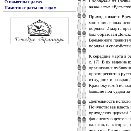
Сообщение на Третьи
О памятных датах
названием: «Временн
Памятные даты по годам
Приход к власти Врем
многочисленных испо
порядка. 2 марта пр
был образован Донск
Временного правитель
порядка и спокойствия»
К середине марта в р
с. 17]. В их ведение
организация публичны
протопресвитер русск
из худших и развращё
Краснокутской испол
бывшие под судом за 
Деятельность исполни
Почувствовав власть 
приходских церквей. 
финансовую деятельно
налогов, на которые,
епархии. Такие решен