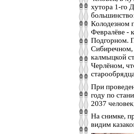
хутора 1-го 
большинство:
Колодезном п
Февралёве - 
Подгорном. П
Сибиречном, 
калмыцкой ст
Черлёном, чт
старообрядц
При проведен
году по стан
2037 человек
На снимке, п
видим казако