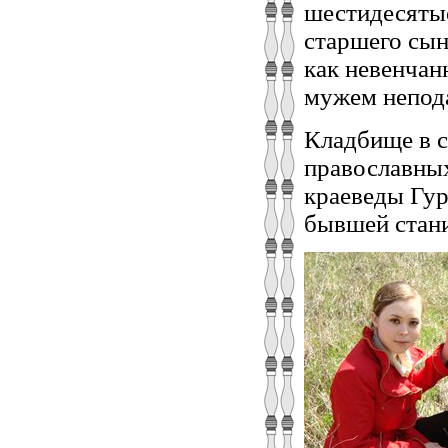
шестидесятые
старшего сын
как невенчан
мужем непода
Кладбище в с
православных
краеведы Гур
бывшей стан