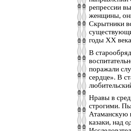
репрессии вы
женщины, они
Скрытники вс
существующих
годы XX века
В старообряд
воспитательн
поражали слу
сердце». В с
любительский
Нравы в сре
строгими. Пь
Атаманскую п
казаки, над 
Исследовател