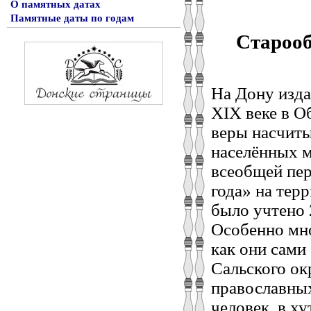
О памятных датах
Памятные даты по годам
Старооб
На Дону изда
XIX веке в О
веры насчиты
населённых м
всеобщей пер
года» на тер
было учтено 
Особенно мно
как они сами
Сальского ок
православных
человек, в х