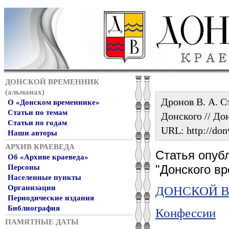
ДОНСКОЙ ВРЕМЕННИК
(альманах)
Дронов В. А. С
О «Донском временнике»
Статьи по темам
Донского // До
Статьи по годам
URL: http://don
Наши авторы
АРХИВ КРАЕВЕДА
Статья опуб
Об «Архиве краеведа»
"Донского в
Персоны
Населенные пункты
Организации
ДОНСКОЙ ВР
Периодические издания
Библиография
Конфессии
ПАМЯТНЫЕ ДАТЫ