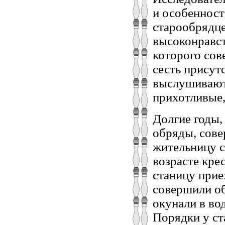
и особенност
старообрядце
высоконравст
которого сов
сесть присут
выслушивают 
прихотливые,
Долгие годы,
обряды, сове
жительницу с
возрасте крес
станицу прие
совершили об
окунали в вод
Порядки у ст