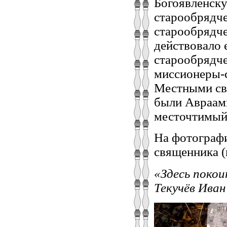
Богоявленску
старообрядче
старообрядче
действовало 
старообрядче
миссионеры-
Местными св
были Авраам
месточтимый 
На фотографи
священника (
«Здесь поко
Текучёв Иван