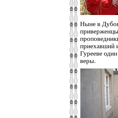
Ныне в Дубо
приверженцы
проповедники
приехавший и
Гурееве один
веры.