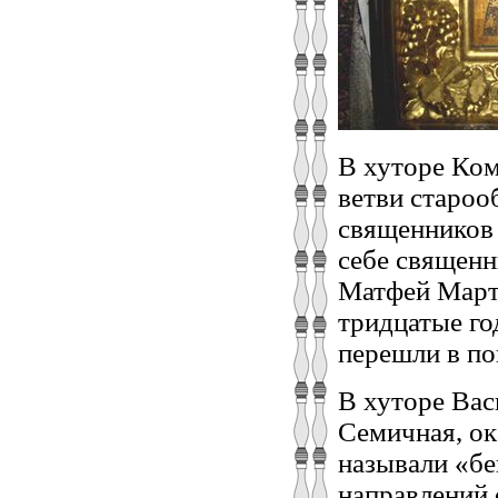
В хуторе Ком
ветви староо
священников 
себе священн
Матфей Марты
тридцатые го
перешли в по
В хуторе Вас
Семичная, ок
называли «бе
направлений 