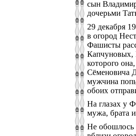
сын Владимир
дочерьми Тат
29 декабря 1
в огород Нес
Фашисты расс
Капчуновых, 
которого она,
Сёменовича Д
мужчина попы
обоих отправи
На глазах у 
мужа, брата и
Не обошлось б
вблизи огоро