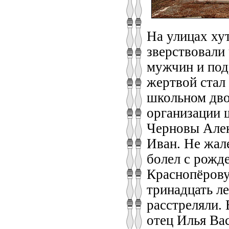
На улицах ху
зверствовали 
мужчин и под
жертвой стал
школьном дво
организации 
Черновы Алек
Иван. Не жал
болел с рожд
Краснопёрову
тринадцать л
расстреляли.
отец Илья Вас