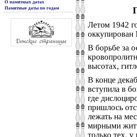
О памятных датах
Памятные даты по годам
Летом 1942 г
оккупирован 
В борьбе за 
кровопролитн
высотах, гит
В конце дека
вступила в бо
где дислоцир
пришлось отс
лежать на ме
мирными жите
только тех, у