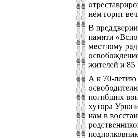
отреставриро
нём горит веч
В преддверии
памяти «Вспо
местному рад
освобождение
жителей и 85
А к 70-летию
освободителю
погибших вои
хутора Урюпи
нам в восста
родственнико
подполковник