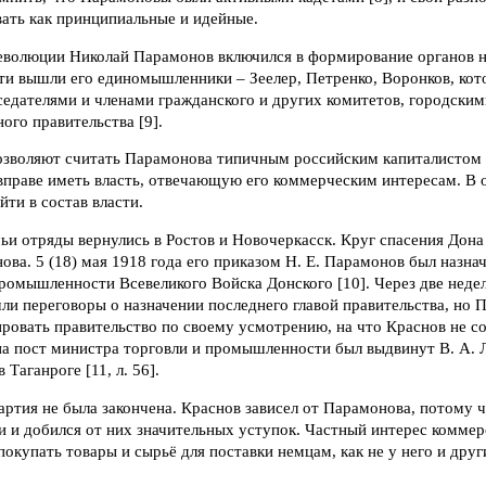
вать как принципиальные и идейные.
еволюции Николай Парамонов включился в формирование органов но
ти вышли его единомышленники – Зеелер, Петренко, Воронков, кот
едателями и членами гражданского и других комитетов, городским
го правительства [9].
зволяют считать Парамонова типичным российским капиталистом 
 вправе иметь власть, отвечающую его коммерческим интересам. В
йти в состав власти.
чьи отряды вернулись в Ростов и Новочеркасск. Круг спасения Дона
нова. 5 (18) мая 1918 года его приказом Н. Е. Парамонов был наз
промышленности Всевеликого Войска Донского [10]. Через две нед
и переговоры о назначении последнего главой правительства, но 
ровать правительство по своему усмотрению, на что Краснов не согл
а пост министра торговли и промышленности был выдвинут В. А. Л
 Таганроге [11, л. 56].
ртия не была закончена. Краснов зависел от Парамонова, потому ч
 и добился от них значительных уступок. Частный интерес коммерс
 покупать товары и сырьё для поставки немцам, как не у него и др