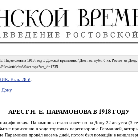
. Парамонова в 1918 году // Донской временник / Дон. гос. публ. б-ка. Ростов-на-Дону,
Files/article/m6/0/art.aspx?art_id=1735
К. Вып. 28-й
.
а Дону
АРЕСТ Н. Е. ПАРАМОНОВА В 1918 ГОДУ
пидифоровича Парамонова стало известно на Дону 22 августа (3 с
обытие произошло в ходе торговых переговоров с Германией, котор
е Парамонов провёл восемь дней, потом был помещён в концлагерь