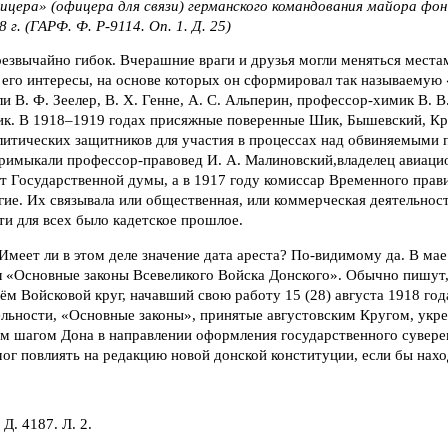
ера» (офицера для связи) германского командования майора фон 
 г. (ГАРФ. Ф. Р-9114. Оп. 1. Д. 25)
езвычайно гибок. Вчерашние враги и друзья могли меняться места
 его интересы, на основе которых он сформировал так называему
ли В. Ф. Зеелер, В. Х. Генне, А. С. Альперин, профессор-химик В. 
к. В 1918–1919 годах присяжные поверенные Шик, Бышевский, Кр
литических защитников для участия в процессах над обвиняемыми 
примыкали профессор-правовед И. А. Малиновский,владелец авиаци
ат Государственной думы, а в 1917 году комиссар Временного прав
гие. Их связывала или общественная, или коммерческая деятельност
и для всех было кадетское прошлое.
Имеет ли в этом деле значение дата ареста? По-видимому да. В мае
л «Основные законы Всевеликого Войска Донского». Обычно пишут
м Войсковой круг, начавший свою работу 15 (28) августа 1918 год
ельности, «Основные законы», принятые августовским Кругом, укре
м шагом Дона в направлении оформления государственного сувере
г повлиять на редакцию новой донской конституции, если бы нахо
 Д. 4187. Л. 2.