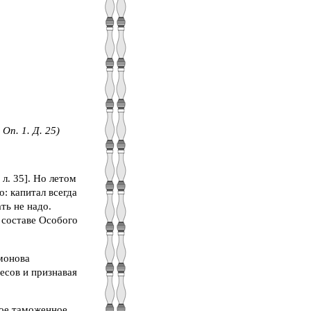
Оп. 1. Д. 25)
л. 35]. Но летом
: капитал всегда
ть не надо.
составе Особого
монова
есов и признавая
ное таможенное