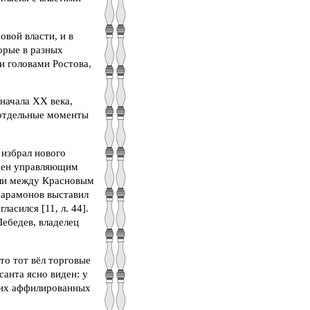
вой власти, и в
орые в разных
и головами Ростова,
начала ХХ века,
 отдельные моменты
 избрал нового
начен управляющим
ели между Красновым
Парамонов выставил
асился [11, л. 44].
ебедев, владелец
то тот вёл торговые
анта ясно виден: у
угих аффилированных