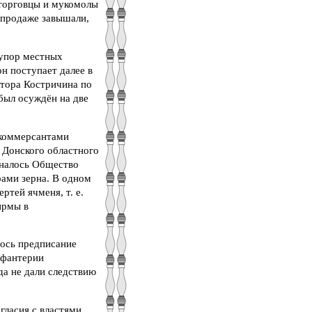
оторговцы и мукомолы
 продаже завышали,
рупор местных
н поступает далее в
ктора Костричина по
 был осуждён на две
 коммерсантами
 Донского областного
иналось Общество
ами зерна. В одном
ртей ячменя, т. е.
ирмы в
лось предписание
нфантерии
да не дали следствию
гласия с властями