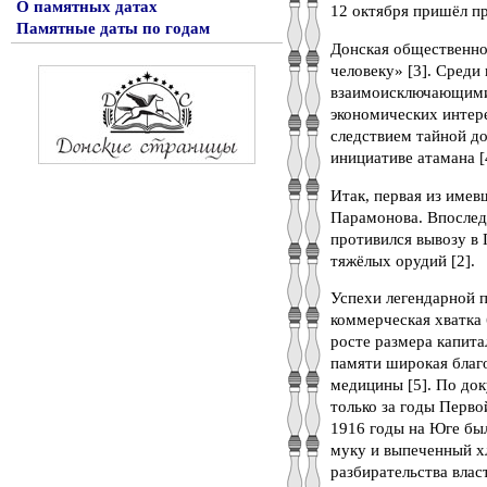
О памятных датах
12 октября пришёл пр
Памятные даты по годам
Донская общественно
человеку» [3]. Среди
взаимоисключающими.
экономических интере
следствием тайной д
инициативе атамана [
Итак, первая из имев
Парамонова. Впослед
противился вывозу в 
тяжёлых орудий [2].
Успехи легендарной 
коммерческая хватка 
росте размера капита
памяти широкая благ
медицины [5]. По до
только за годы Перво
1916 годы на Юге бы
муку и выпеченный хл
разбирательства влас