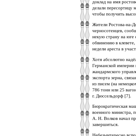
доклад на имя ростов
делали пересортицу м
чтобы получить высок
Жители Ростова-на-До
черносотенцев, сообщ
некую страну на юге 
обвинению в клевете,
недели ареста в участк
Хотя абсолютно надё
Германской империи н
жандармского управл
экспорта зерна, свя
из писем (на немецком
786 тонн или 25 ваго
г. Дюссельдорф [7].
Бюрократическая маши
военного министра, п
А. Н. Волков начал п
завершиться.
Небезынтересно вспом