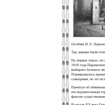
Особняк Н. Е. Парамо
Так, каковы были от
На первых порах, по-
1918 года Парамонов 
выбирает большое эко
Планировалось приня
совещания, но это вст
Памятуя об обвинени
последовательным ге
фактом существовани
В начале ХХ века Ге