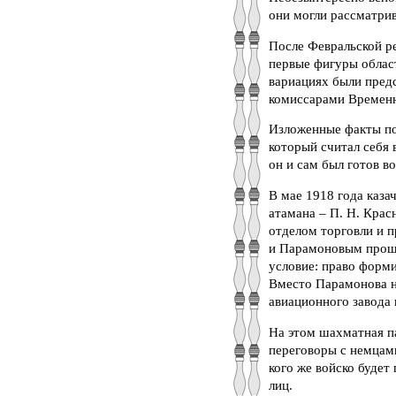
они могли рассматри
После Февральской р
первые фигуры облас
вариациях были предс
комиссарами Временно
Изложенные факты по
который считал себя
он и сам был готов во
В мае 1918 года каза
атамана – П. Н. Крас
отделом торговли и 
и Парамоновым прошл
условие: право форми
Вместо Парамонова н
авиационного завода в
На этом шахматная па
переговоры с немцами
кого же войско будет
лиц.