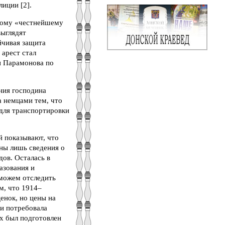
иции [2].
этому «честнейшему
выглядят
йчивая защита
 арест стал
и Парамонова по
ния господина
 немцами тем, что
 для транспортировки
й показывают, что
тны лишь сведения о
дов. Осталась в
азования и
можем отследить
м, что 1914–
енок, но цены на
ти потребовала
ых был подготовлен