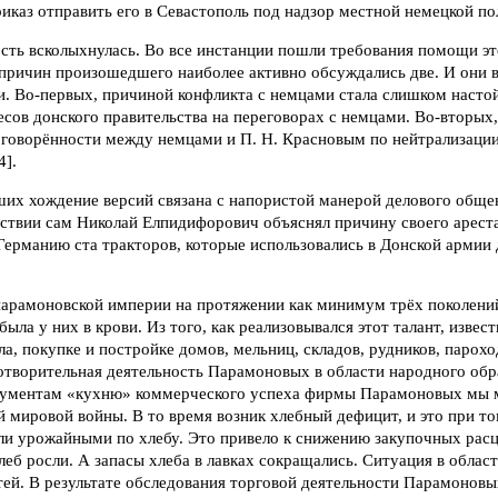
иказ отправить его в Севастополь под надзор местной немецкой пол
сть всколыхнулась. Во все инстанции пошли требования помощи 
 причин произошедшего наиболее активно обсуждались две. И они 
 Во-первых, причиной конфликта с немцами стала слишком насто
сов донского правительства на переговорах с немцами. Во-вторых,
оговорённости между немцами и П. Н. Красновым по нейтрализаци
4].
ших хождение версий связана с напористой манерой делового обще
ствии сам Николай Елпидифорович объяснял причину своего ареста
Германию ста тракторов, которые использовались в Донской армии
парамоновской империи на протяжении как минимум трёх поколени
была у них в крови. Из того, как реализовывался этот талант, извес
ла, покупке и постройке домов, мельниц, складов, рудников, парохо
отворительная деятельность Парамоновых в области народного обр
кументам «кухню» коммерческого успеха фирмы Парамоновых мы 
й мировой войны. В то время возник хлебный дефицит, и это при то
ли урожайными по хлебу. Это привело к снижению закупочных расц
еб росли. А запасы хлеба в лавках сокращались. Ситуация в облас
тей. В результате обследования торговой деятельности Парамонов