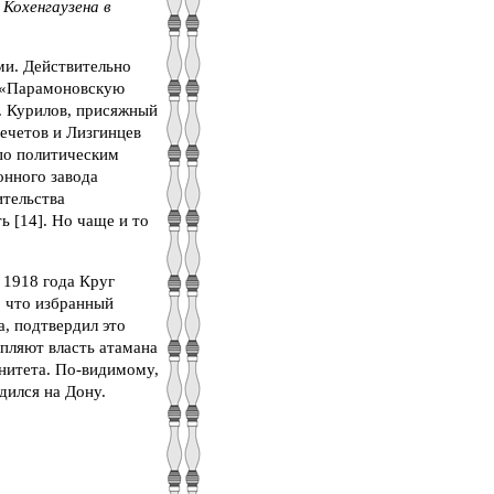
Кохенгаузена в
ми. Действительно
ю «Парамоновскую
В. Курилов, присяжный
ечетов и Лизгинцев
по политическим
онного завода
ительства
ь [14]. Но чаще и то
 1918 года Круг
, что избранный
а, подтвердил это
пляют власть атамана
нитета. По-видимому,
дился на Дону.