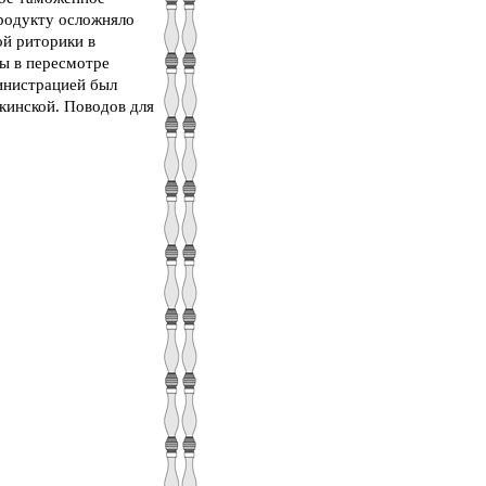
продукту осложняло
ой риторики в
ы в пересмотре
инистрацией был
кинской. Поводов для