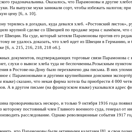
ского градоначальника. Оказалось, что Парамоновы и другие хлеб
уки. На выпуске муки занижали сорт, чтобы избежать налогов; при
ую цену [6, л. 10].
ну терялись в догадках, куда девался хлеб. «Ростовский листок», 
ило крупной сделке со Швецией по продаже зерна с намёком, что о
от Швеции. На суде, который затеяли Парамоновы против его реда
 тому не удалось доказать, что хлеб идет из Швеции в Германию, и
е [6, л. 215, 216, 218, 218 об.].
жных документов, подтверждающих торговые связи Парамонова с
ет, слухи о вывозе хлеба туда не беспочвенны.Розыскным пунктом
ения в Ростове-на-Дону было перехвачено два письма. В них упом
занное с Парамоновыми и другими крупнейшими донскими экспортёр
 языке) сказано, что некая фирма хотела бы приобрести 4 000 четве
нов. А в другом письме (на французском языке) указывался адрес ф
на проворачивалась нескоро, и только 9 октября 1916 года появи
о которому постоянный член Главного военного суда, генерал от и
роизводить расследование. Однако революционные события 1917 го
нить, что Парамоновы были активными кадетами [8], и свои разно