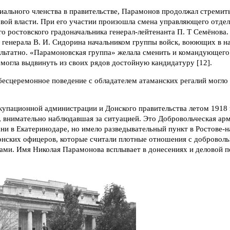
ального членства в правительстве, Парамонов продолжал стремить
вой власти. При его участии произошла смена управляющего отде
го ростовского градоначальника генерал-лейтенанта П. Т Семёнова
 генерала В. И. Сидорина начальником группы войск, воюющих в н
ультатно. «Парамоновская группа» желала сменить и командующег
е могла выдвинуть из своих рядов достойную кандидатуру [12].
бесцеремонное поведение с обладателем атаманских регалий могло 
купационной администрации и Донского правительства летом 1918 
, внимательно наблюдавшая за ситуацией. Это Добровольческая ар
ни в Екатеринодаре, но имело разведывательный пункт в Ростове-н
донских офицеров, которые считали плотные отношения с добровол
ками. Имя Николая Парамонова всплывает в донесениях и деловой п