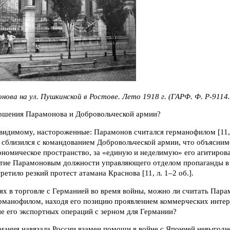
нова на ул. Пушкинской в Ростове. Лето 1918 г. (ГАРФ. Ф. Р-9114. 
ношения Парамонова и Добровольческой армии?
видимому, настороженные: Парамонов считался германофилом [11, 
сблизился с командованием Добровольческой армии, что объяснимо
номическое пространство, за «единую и неделимую» его агитирова
тие Парамоновым должности управляющего отделом пропаганды в 
ретило резкий протест атамана Краснова [11, л. 1–2 об.].
ях в торговле с Германией во время войны, можно ли считать Пара
рманофилом, находя его позицию проявлением коммерческих интер
е его экспортных операций с зерном для Германии?
рмания навязала России взамен помощи в войне с Японией невыгод