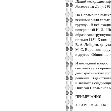
Штаб «нахрихтенофиц
Ростове-на Дону. 1918
Но Парамонов был чр
вечными были только
группу». В неё входи
поверенный И. И. Ши
образовали группупо
статьям [13]. К ним 
В. А. Лебедев, депут
М. С. Воронков и дру
и другое. Общим почт
И последний вопрос. 
спасения Дона приня
демократическим путё
решение. В действит
и являются следующи
Николай Парамонов мо
ПРИМЕЧАНИЯ
1. ГАРО. Ф. 46. Оп. 1.