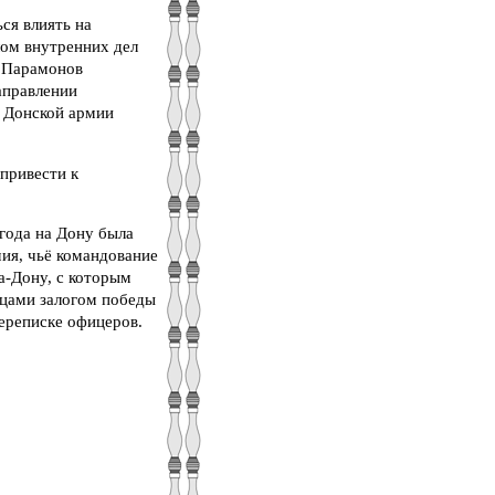
ся влиять на
лом внутренних дел
. Парамонов
аправлении
о Донской армии
привести к
года на Дону была
мия, чьё командование
а-Дону, с которым
ьцами залогом победы
ереписке офицеров.