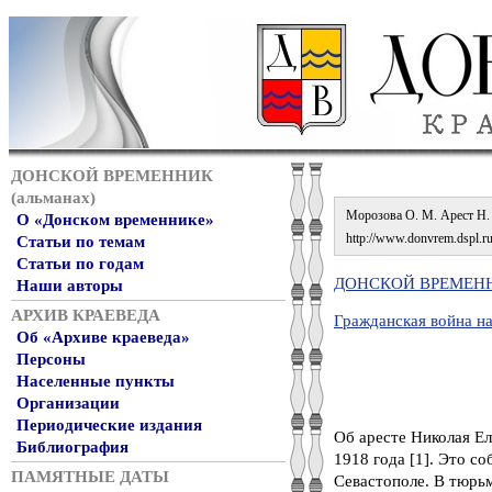
ДОНСКОЙ ВРЕМЕННИК
(альманах)
Морозова О. М. Арест Н. Е
О «Донском временнике»
http://www.donvrem.dspl.ru/
Статьи по темам
Статьи по годам
ДОНСКОЙ ВРЕМЕННИ
Наши авторы
АРХИВ КРАЕВЕДА
Гражданская война н
Об «Архиве краеведа»
Персоны
Населенные пункты
Организации
Периодические издания
Об аресте Николая Ел
Библиография
1918 года [1]. Это с
ПАМЯТНЫЕ ДАТЫ
Севастополе. В тюрьм