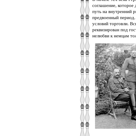
соглашение, которое
путь на внутренний р
предвоенный период.
условий торговли. В
реквизирован под го
нелюбви к немцам то