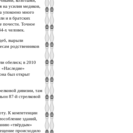
очными, колотыми,
 на усилия медиков,
а упокоено много
ли и в братских
е почести. Точное
4-х человек.
адеб, вырыли
ресам родственников
ли обелиск; в 2010
и «Наследие»
она был открыт
релковой дивизии, там
льон 87-й стрелковой
оту. К компетенции
пособление зданий,
ванию «твёрдым»
змещение происходило