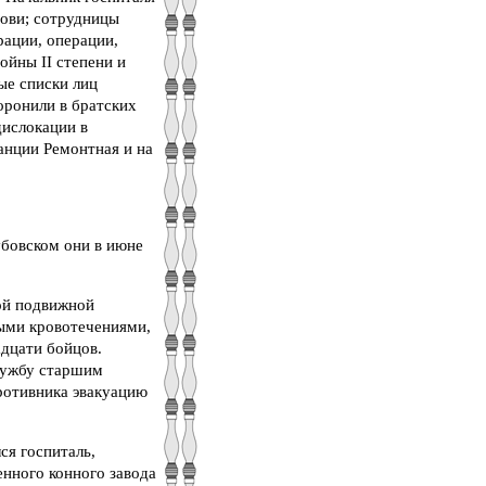
рови; сотрудницы
рации, операции,
ойны II степени и
ые списки лиц
оронили в братских
дислокации в
анции Ремонтная и на
убовском они в июне
вой подвижной
ыми кровотечениями,
дцати бойцов.
службу старшим
ротивника эвакуацию
ся госпиталь,
енного конного завода