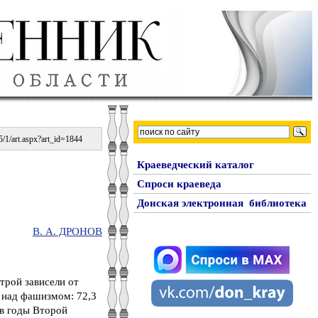
/1/art.aspx?art_id=1844
Краеведческий каталог
Спроси краеведа
Донская электронная библиотека
В. А. ДРОНОВ
трой зависели от
 над фашизмом: 72,3
 в годы Второй