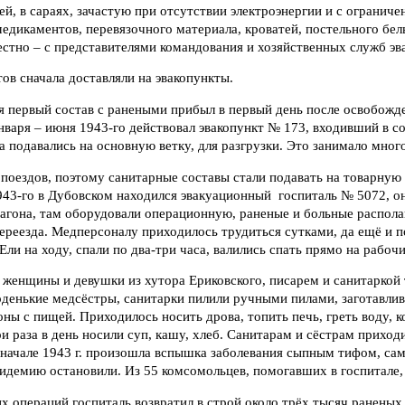
ей, в сараях, зачастую при отсутствии электроэнергии и с огранич
медикаментов, перевязочного материала, кроватей, постельного бел
стно – с представителями командования и хозяйственных служб эв
ов сначала доставляли на эвакопункты.
 первый состав с ранеными прибыл в первый день после освобожде
января – июня 1943-го действовал эвакопункт № 173, входивший в с
а подавались на основную ветку, для разгрузки. Это занимало мно
поездов, поэтому санитарные составы стали подавать на товарную
943-го в Дубовском находился эвакуационный госпиталь № 5072, он
вагона, там оборудовали операционную, раненые и больные распола
переезда. Медперсоналу приходилось трудиться сутками, да ещё и 
Ели на ходу, спали по два-три часа, валились спать прямо на рабоч
 женщины и девушки из хутора Ериковского, писарем и санитаркой
денькие медсёстры, санитарки пилили ручными пилами, заготавлив
ны с пищей. Приходилось носить дрова, топить печь, греть воду, 
ри раза в день носили суп, кашу, хлеб. Санитарам и сёстрам приход
 начале 1943 г. произошла вспышка заболевания сыпным тифом, са
идемию остановили. Из 55 комсомольцев, помогавших в госпитале,
х операций госпиталь возвратил в строй около трёх тысяч раненых