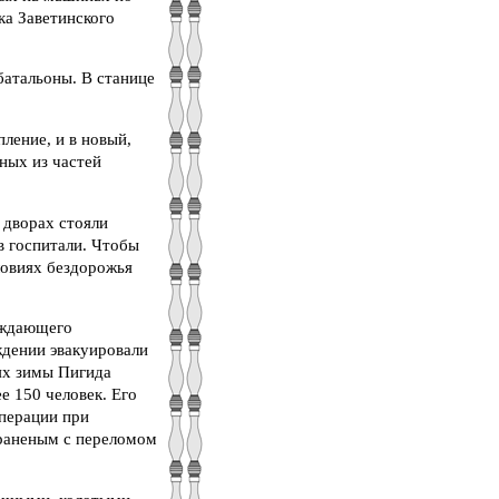
ка Заветинского
батальоны. В станице
.
ление, и в новый,
ных из частей
 дворах стояли
в госпитали. Чтобы
ловиях бездорожья
ождающего
ждении эвакуировали
иях зимы Пигида
е 150 человек. Его
операции при
 раненым с переломом