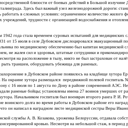
епосредственной близости от боевых действий в Большой излучине 
талинграда. Здесь был важный узел железнодорожной дороги: стан
 работать в сложных условиях: ограниченное количество жилого ф
 учреждений, трудности с организацией водоснабжения и отоплени
м 1942 года стала временем суровых испытаний для медицинских с
031 от 15 июля в селе Дубовском дислоцировался эвакуационный п
льника по медицинскому обеспечению был капитан медицинской сл
нем, не жалея сил и здоровья, штатные сотрудники и прикомандир
есмотря на расположение в тылу, никто не был застрахован от налё
ь рыть траншеи, оборудовать убежища для раненых.
захоронение в Дубовском районе появилось на кладбище хутора Ери
. На окраине хутора размещался передвижной полевой госпиталь 
ону с 16 июля по 1 августа по Дону в районе современной АЭС. Н
падали раненые бойцы; установлены имена 27 воинов умерших от р
утора. Начальником госпиталя был военврач второго ранга Р. И. Ро
е воинского долга во время работы в Дубовском районе его награ
 что он написал в наградном листе медицинской сестры Веры Ивано
ской службы А. В. Козакова, уроженка Белоруссии, отдавала собст
консервированной кровью. Несмотря на небольшой стаж, в период р