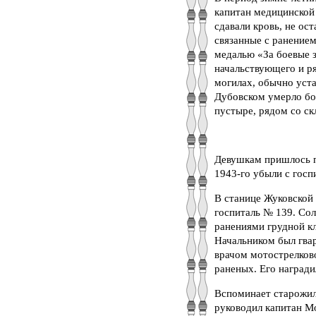
капитан медицинской
сдавали кровь, не ос
связанные с ранением
медалью «За боевые з
начальствующего и р
могилах, обычно уст
Дубовском умерло бол
пустыре, рядом со ск
Девушкам пришлось п
1943-го убыли с госп
В станице Жуковской
госпиталь № 139. Со
ранениями грудной к
Начальником был гва
врачом мотострелков
раненых. Его награди
Вспоминает старожил 
руководил капитан Мо