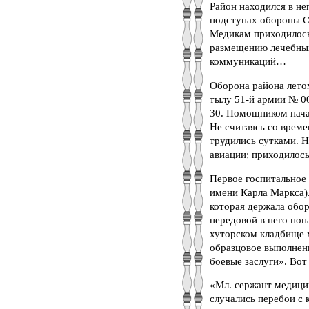
Район находился в н
подступах обороны С
Медикам приходилось
размещению лечебных
коммуникаций…
Оборона района лето
тылу 51-й армии № 0
30. Помощником нача
Не считаясь со време
трудились сутками. Н
авиации; приходилос
Первое госпитальное 
имени Карла Маркса)
которая держала обор
передовой в него по
хуторском кладбище х
образцовое выполнени
боевые заслуги». Вот
«Мл. сержант медицин
случались перебои с 