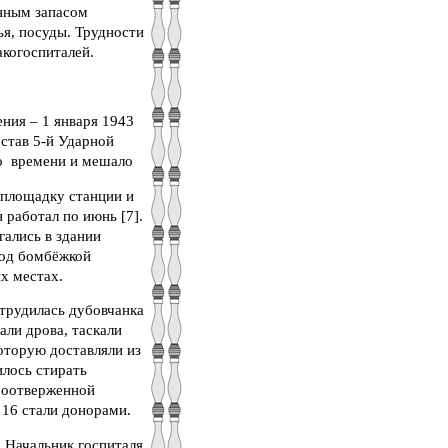
енным запасом
ья, посуды. Трудности
акогоспиталей.
ния – 1 января 1943
остав 5-й Ударной
го времени и мешало
 площадку станции и
 работал по июнь [7].
гались в здании
под бомбёжкой
их местах.
 трудилась дубовчанка
али дрова, таскали
которую доставляли из
илось стирать
моотверженной
 16 стали донорами.
. Начальник госпиталя