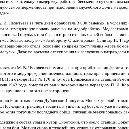
ила исключительную выдержку, работала бессменно сутками, оказа
нную самоотверженность при исполнении служебного долга медсест
зды».
. И. Леонтьева за пять дней обработала 3 000 раненых, в условиях
чивала немедленную подачу раненых на медобработку. Медсёстрами
осинья Горулько, они были в строю с первых дней войны – с июня
«За боевые заслуги», «За оборону Сталинграда». Санитар И. Т. Д
 операционного стола, особенно во время поступления жертв бомбё
заслуги». Даже во времена отступления их заслуженно награждали
ковского М. В. Чухряев вспоминал, как при приближении фронта го
ля этого в медучреждении имелись машины, трактора с прицепами,
]. При отходе ППГ № 170 из хутора Ериковского на станции Ремонт
юля 1942 года. умерли от ран и похоронены за переездом П. И. Кор
ли крупное госпитальное захоронение.
нцию Ремонтная и село Дубовское 1 августа. Многих усилий стоил
. Последний транспорт госпиталя ушёл из Дубовского уже в непос
ько когда погрузили последнего бойца, служащие эвакуировались са
движной состав убыл в хутор Сиротский, что около станицы Эркет
и вели бои. Медики снова в тяжелейших условиях отправляли ране