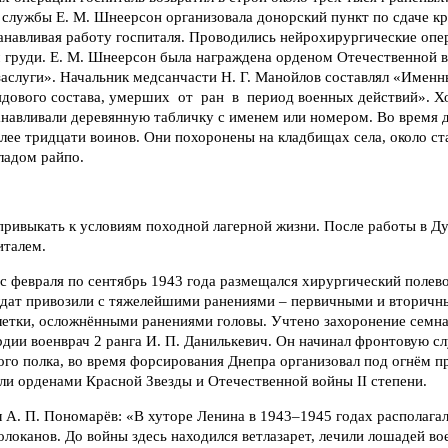
 службы Е. М. Шнеерсон организовала донорский пункт по сдаче к
танавливая работу госпиталя. Проводились нейрохирургические опе
 груди. Е. М. Шнеерсон была награждена орденом Отечественной в
аслуги». Начальник медсанчасти Н. Г. Манойлов составлял «Именн
ядового состава, умерших от ран в период военных действий». Х
анавливали деревянную табличку с именем или номером. Во время 
ее тридцати воинов. Они похоронены на кладбищах села, около ст
ладом райпо.
ривыкать к условиям походной лагерной жизни. После работы в Д
италем.
 с февраля по сентябрь 1943 года размещался хирургический поле
лдат привозили с тяжелейшими ранениями – первичными и вторичн
летки, осложнёнными ранениями головы. Учтено захоронение семна
рдии военврач 2 ранга И. П. Данилькевич. Он начинал фронтовую 
ого полка, во время форсирования Днепра организовал под огнём п
ли орденами Красной Звезды и Отечественной войны II степени.
А. П. Пономарёв: «В хуторе Ленина в 1943–1945 годах располагал
локанов. До войны здесь находился ветлазарет, лечили лошадей во