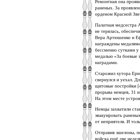
Ремонтная она прояв
раненых. За проявле
орденом Красной Зве
Палатная медсестра А
не терялась, обеспе
Вера Артюшенко и Ефр
награждены медалями 
бессменно сутками у
медалью «За боевые 
наградами.
Старожил хутора Ери
свернулся и уехал. Д
щитовые постройки [4
прорыва немцев, 31 и
На этом месте устрои
Немцы захватили ста
эвакуировать раненых
от неприятеля. И тол
Отправив эшелоны, по
войска ещё две недел