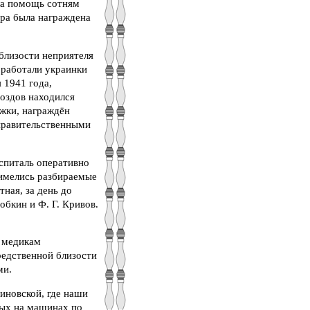
ла помощь сотням
ра была награждена
 близости неприятеля
 работали украинки
 1941 года,
роздов находился
жки, награждён
 правительственными
спиталь оперативно
 имелись разбираемые
ная, за день до
обкин и Ф. Г. Кривов.
о медикам
редственной близости
ми.
иновской, где наши
ных на машинах по