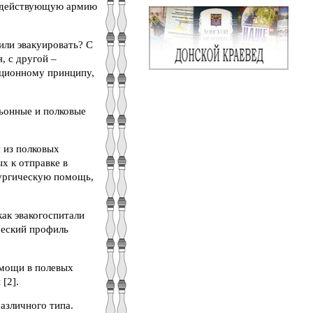
 в действующую армию
или эвакуировать? С
, с другой –
ационному принципу,
ьонные и полковые
я из полковых
х к отправке в
рургическую помощь,
как эвакогоспитали
ческий профиль
омощи в полевых
[2].
азличного типа.