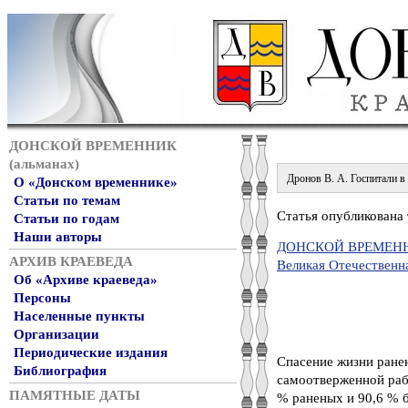
ДОНСКОЙ ВРЕМЕННИК
(альманах)
Дронов В. А. Госпитали в 
О «Донском временнике»
Статьи по темам
Статья опубликована 
Статьи по годам
Наши авторы
ДОНСКОЙ ВРЕМЕННИ
АРХИВ КРАЕВЕДА
Великая Отечественн
Об «Архиве краеведа»
Персоны
Населенные пункты
Организации
Периодические издания
Спасение жизни ранен
Библиография
самоотверженной раб
ПАМЯТНЫЕ ДАТЫ
% раненых и 90,6 % б