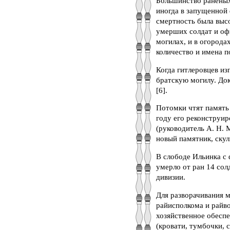
Большинство раненых
иногда в запущенной
смертность была выс
умерших солдат и офи
могилах, и в огорода
количество и имена п
Когда гитлеровцев из
братскую могилу. До
[6].
Потомки чтят память 
году его реконструи
(руководитель А. Н.
новый памятник, скул
В слободе Ильинка с 
умерло от ран 14 сол
дивизии.
Для разворачивания 
райисполкома и райво
хозяйственное обесп
(кровати, тумбочки, 