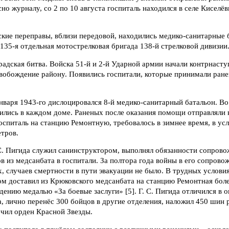
сно журналу, со 2 по 10 августа госпиталь находился в селе Киселёв
ские переправы, вблизи передовой, находились медико-санитарные 
135-я отдельная мотострелковая бригада 138-й стрелковой дивизии
адская битва. Войска 51-й и 2-й Ударной армии начали контрнаступ
вобождение району. Появились госпитали, которые принимали ране
нваря 1943-го дислоцировался 8-й медико-санитарный батальон. Во
ились в каждом доме. Раненых после оказания помощи отправляли 
госпиталь на станцию Ремонтную, требовалось в зимнее время, в ус
тров.
С. Пигида служил санинструктором, выполнял обязанности сопров
 из медсанбата в госпитали. За полтора года войны в его сопрово
, случаев смертности в пути эвакуации не было. В трудных услов
м доставил из Крюковского медсанбата на станцию Ремонтная боле
дению медалью «За боевые заслуги» [5]. Г. С. Пигида отличился в 
, лично перенёс 300 бойцов в другие отделения, наложил 450 шин
учил орден Красной Звезды.