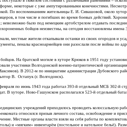
 поступало в тяжёлом состоянии с различными ранениями – оскол
 форме, некоторые с уже ампутированными конечностями. Несмотря
окой. По воспоминаниям жительницы Е. И. Сивашовой, около хутор
церов, в том числе и погибших во время боевых действий. Хорони
х; невозможно было под немецким артобстрелом отдавать последни
охороненных бойцов неизвестны, на сегодня восстановлены имена 3
гнали, местные жители откапывали останки из своих огородов и ус
кументы, пеналы красноармейцев они разослали после войны по ад
бойцов. На братской могиле в хуторе Крюков в 1951 году установи
ровали участники Волгодонской военно-патриотической организаци
 Максимов). В 2012-м по инициативе администрации Дубовского рай
ьптор В. Остапук (г. Волгодонск).
февраля по июнь 1943 года работал 393-й отдельный МСБ 302-й ст
дат. В хуторе. Ново-Гашунском располагался 523-й отдельный бата
медицинских учреждений приходилось проводить колоссальную раб
енкомата относился призыв личного состава, освобождение и прис
ечение. Местные органы власти взяли на себя работы по комплекто
столы) и «мягким» инвентарём (постельное и нательное бельё). Ра