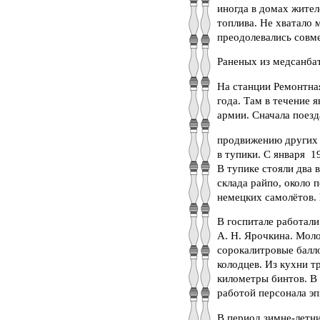
иногда в домах жител
топлива. Не хватало 
преодолевались совме
Раненых из медсанбат
На станции Ремонтная
года. Там в течение 
армии. Сначала поезд
продвижению других 
в тупики. С января 1
В тупике стояли два 
склада райпо, около 
немецких самолётов. 
В госпитале работали
А. Н. Ярочкина. Моло
сорокалитровые балло
колодцев. Из кухни т
километры бинтов. В
работой персонала эп
В период зимне-летни