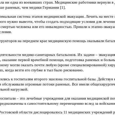
ала ни одна из воевавших стран. Медицинские работники вернули
ьше раненых, чем медики Германии [1].
имальная система этапов медицинской эвакуации. Лечить на месте 
ого нужно вывезти, чтобы создать подходящие условия для лечения
 смертью человека или его инвалидностью. Пришли к этапно-эваку
словия.
трукторов на переднем крае медицинскую помощь оказывали батал
деятельности медико-санитарных батальонов. Их задачи – эвакуаци
 оказание первой врачебной помощи, подготовка раненых и больны
неному могли оказать почти любую (кроме специализированной) хи
ях, когда везти его глубже в тыл было рискованно.
ились к госпиталям второго эшелона госпитальной базы. Действуя 
и обслуживали огромные потоки раненых. Все имели общехирурги
льной нагрузкой.
оспитали – это лечебные учреждения для оказания медицинской п
редназначены к самостоятельному перемещению вслед за войсками 
Ростовской области дислоцировалось 11 медицинских учреждений р