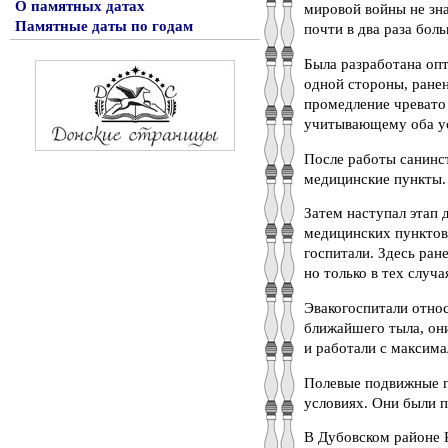
О памятных датах
мировой войны не зн
Памятные даты по годам
почти в два раза бол
Была разработана опт
одной стороны, ранен
промедление чревато
учитывающему оба у
После работы санинс
медицинские пункты.
Затем наступал этап 
медицинских пунктов,
госпитали. Здесь ра
но только в тех случа
Эвакогоспитали относ
ближайшего тыла, он
и работали с максима
Полевые подвижные г
условиях. Они были п
В Дубовском районе 