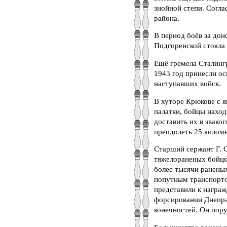
знойной степи. Согла
района.
В период боёв за дон
Подгоренской стояла 
Ещё гремела Сталингр
1943 год принесли ос
наступавших войск.
В хуторе Крюкове с я
палатки, бойцы наход
доставить их в эвако
преодолеть 25 киломе
Старший сержант Г. 
тяжелораненых бойцов
более тысячи раненых
попутным транспорто
представили к награж
форсировании Днепра
конечностей. Он пор