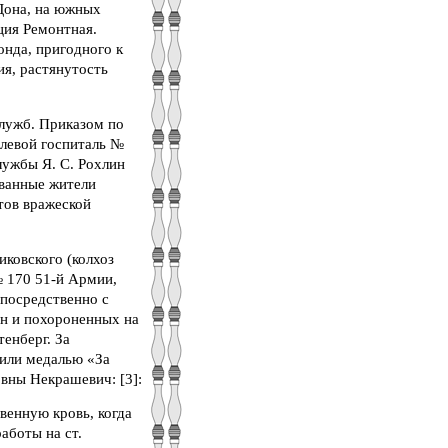
Дона, на южных
ция Ремонтная.
онда, пригодного к
я, растянутость
лужб. Приказом по
олевой госпиталь №
ужбы Я. С. Рохлин
ованные жители
тов вражеской
ковского (колхоз
№ 170 51-й Армии,
епосредственно с
ан и похороненных на
тенберг. За
дили медалью «За
вны Некрашевич: [3]:
венную кровь, когда
аботы на ст.