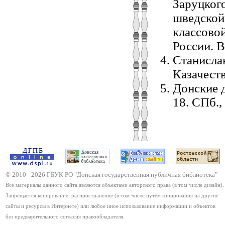
Заруцкого
шведской 
классово
России. В
Станислав
Казачеств
Донские д
18. СПб.,
© 2010 -
2026
ГБУК РО "Донская государственная публичная библиотека"
Все материалы данного сайта являются объектами авторского права (в том числе дизайн).
Запрещается копирование, распространение (в том числе путём копирования на другие
сайты и ресурсы в Интернете) или любое иное использование информации и объектов
без предварительного согласия правообладателя.