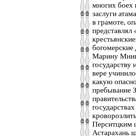
многих боех 
заслуги атам
в грамоте, о
представлял 
крестьянские
богомерские 
Марину Мнише
государству 
вере учинилос
какую опасно
пребывание З
правительств
государствах
кроворозлить
Перситцким 
Астарахань ша