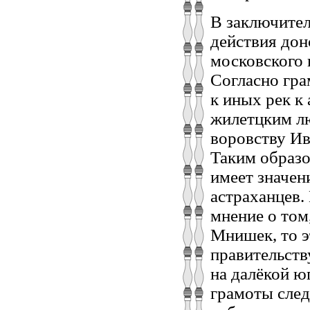
В заключител
действия дон
московского 
Согласно гра
к иных рек к
жилетцким лю
воровству Ив
Таким образо
имеет значени
астраханцев.
мнение о том
Мнишек, то 
правительств
на далёкой ю
грамоты след