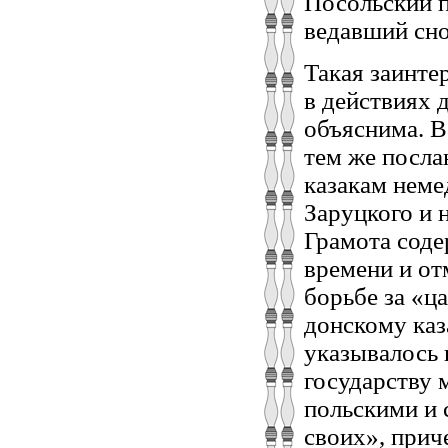
Посольский п
ведавший сно
Такая заинте
в действиях д
объяснима. В
тем же посла
казакам неме
Заруцкого и
Грамота сод
времени и от
борьбе за «ц
донскому каз
указывалось 
государству 
польскими и 
своих», прич