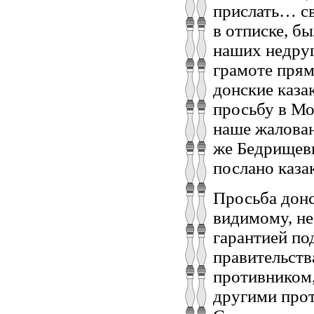
прислать… св
в отписке, б
наших недруг
грамоте прям
донские казак
просьбу в Мо
наше жалован
же Бедрищевы
послано каза
Просьба донс
видимому, не
гарантией по
правительств
противником,
другими прот