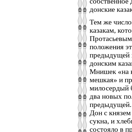
собственное 
донские каза
Тем же число
казакам, кот
Протасьевым
положения эт
предыдущей г
донским каза
Мнишек «на 
мешкая» и пр
милосердый б
два новых по
предыдущей. 
Дон с князем
сукна, и хлеб
состояло в п