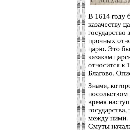
В 1614 году 
казачеству ц
государство 
прочных отн
царю. Это бы
казакам царс
относится к 
Благово. Опис
Знамя, котор
посольством 
время наступ
государства,
между ними. 
Смуты начала