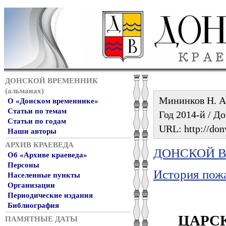
ДОНСКОЙ ВРЕМЕННИК
(альманах)
Мининков Н. А.
О «Донском временнике»
Статьи по темам
Год 2014-й / До
Статьи по годам
URL: http://don
Наши авторы
АРХИВ КРАЕВЕДА
ДОНСКОЙ ВР
Об «Архиве краеведа»
Персоны
История пожа
Населенные пункты
Организации
Периодические издания
Библиография
ЦАРС
ПАМЯТНЫЕ ДАТЫ