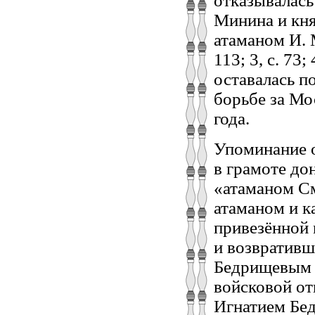
отказывалась
Минина и кня
атаманом И. 
113; 3, с. 73
оставалась п
борьбе за Мос
года.
Упоминание о
в грамоте до
«атаманом См
атаманом и к
привезённой
и возвративш
Бедрищевым [
войсковой от
Игнатием Бе