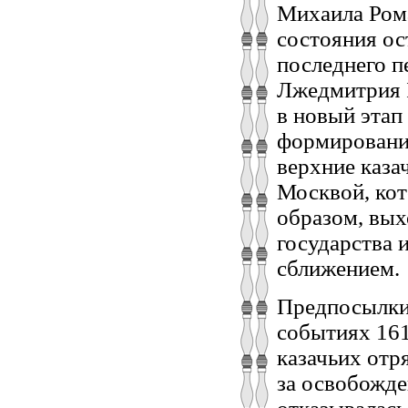
Михаила Рома
состояния ос
последнего п
Лжедмитрия I
в новый этап
формировани
верхние каза
Москвой, кот
образом, вых
государства 
сближением.
Предпосылки 
событиях 161
казачьих отр
за освобожде