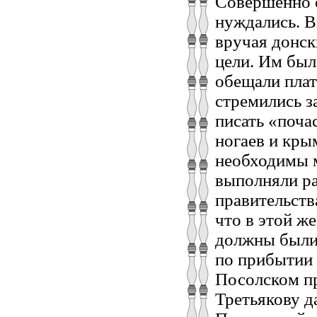
Совершенно о
нуждались. В
вручая донск
цели. Им был
обещали плат
стремились з
писать «поча
ногаев и кры
необходимы м
выполняли ра
правительства
что в этой ж
должны были 
по прибытии 
Посолском п
Третьякову д