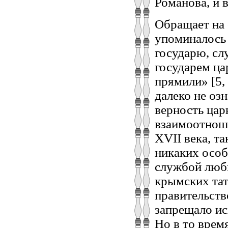
Романова, и 
Обращает на 
упоминалось 
государю, сл
государем ца
прямили» [5, 
далеко не оз
верность цар
взаимоотноше
XVII века, т
никаких особ
службой любы
крымских тата
правительство
запрещало ис
Но в то врем