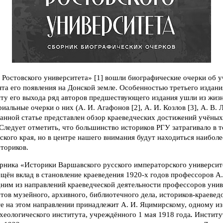
 Ростовского университета» [1] вошли биографические очерки об 
та его появления на Донской земле. Особенностью третьего издани
нту его выхода ряд авторов предшествующего издания ушли из жизн
альные очерки о них (А. И. Агафонов [2], А. И. Козлов [3], А. В. Л
 данной статье представлен обзор краеведческих достижений учёных
 Следует отметить, что большинство историков РГУ затрагивало в т
кого края, но в центре нашего внимания будут находиться наибол
ториков.
орника «Историки Варшавского русского императорского университе
щён вклад в становление краеведения 1920-х годов профессоров А
дним из направлений краеведческой деятельности профессоров уни
тов музейного, архивного, библиотечного дела, историков-краеведо
те на этом направлении принадлежит А. И. Яцимирскому, одному и
хеологического института, учреждённого 1 мая 1918 года
.
Институт