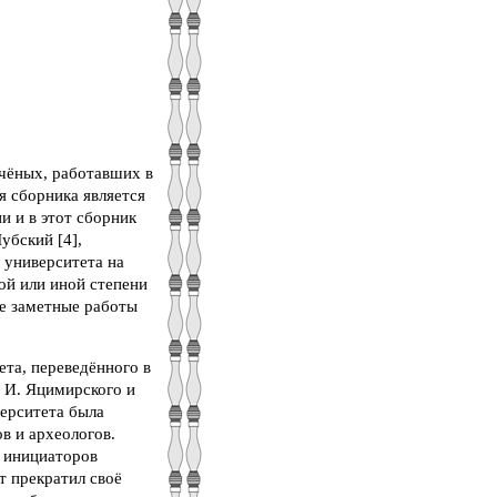
учёных, работавших в
я сборника является
и и в этот сборник
убский [4],
 университета на
ой или иной степени
ее заметные работы
та, переведённого в
. И. Яцимирского и
верситета была
в и археологов.
з инициаторов
 прекратил своё