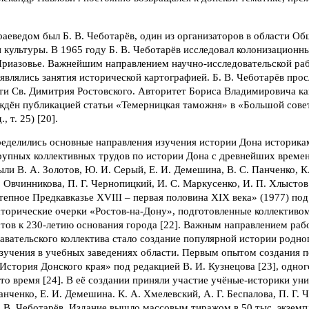
аеведом был Б. В. Чеботарёв, один из организаторов в области О
 культуры. В 1965 году Б. В. Чеботарёв исследовал колонизационн
Приазовье. Важнейшим направлением научно-исследовательской раб
 являлись занятия исторической картографией. Б. В. Чеботарёв пр
ти Св. Димитрия Ростовского. Авторитет Бориса Владимировича ка
ждён публикацией статьи «Темерницкая таможня» в «Большой сове
., т. 25) [20].
еделились основные направления изучения истории Дона историкам
крупных коллективных трудов по истории Дона с древнейших време
ли В. А. Золотов, Ю. И. Серый, Е. И. Демешина, В. С. Панченко, К
И. Овчинникова, П. Г. Чернопицкий, И. С. Маркусенко, И. П. Хлыстов
епное Предкавказье XVIII – первая половина XIX века» (1977) под
сторические очерки «Ростов-на-Дону», подготовленные коллективо
тов к 230-летию основания города [22]. Важным направлением раб
вательского коллектива стало создание популярной истории родног
изучения в учебных заведениях области. Первым опытом создания 
«История Донского края» под редакцией В. И. Кузнецова [23], одно
то время [24]. В её создании приняли участие учёные-историки ун
анченко, Е. И. Демешина. К. А. Хмелевский, А. Г. Беспалова, П. Г.
. В. Чеботарёв. Издание вышло массовым тиражом в 50 тыс. экземп