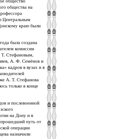
кое общество
ого общества на
профессора
ил Центральным
 Донскому краю были
 года была создана
дателем комиссии
. Т. Стефановым,
яев, А. Ф. Семёнов и
а» кадров в вузах и в
уководителей
же А. Т. Стефанова
ось только в конце
дов и послевоенной
зского
огии на Дону и в
, прошедший путь от
еской операции
цева назначили