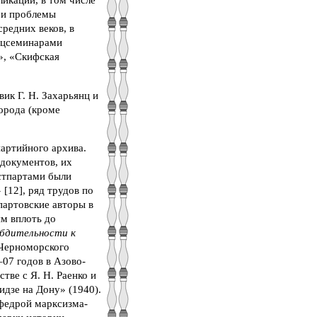
 и проблемы
редних веков, в
ецсеминарами
», «Скифская
ик Г. Н. Захарьянц и
орода (кроме
артийного архива.
 документов, их
истпартами были
[12], ряд трудов по
партовские авторы в
м вплоть до
бдительности к
-Черноморского
07 годов в Азово-
тве с Я. Н. Раенко и
дзе на Дону» (1940).
афедрой марксизма-