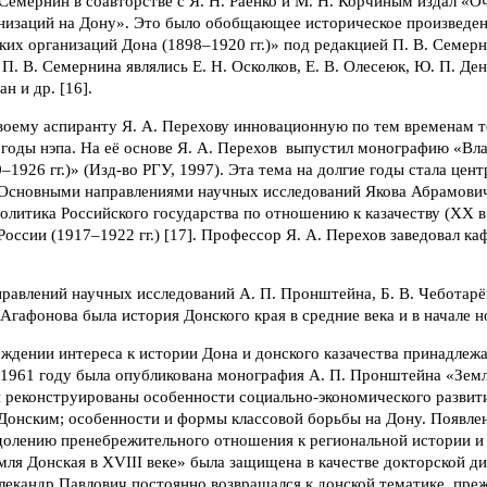
Семернин в соавторстве с Я. Н. Раенко и М. Н. Корчиным издал «О
низаций на Дону». Это было обобщающее историческое произведе
их организаций Дона (1898–1920 гг.)» под редакцией П. В. Семер
 П. В. Семернина являлись Е. Н. Осколков, Е. В. Олесеюк, Ю. П. Ден
ан и др. [16].
своему аспиранту Я. А. Перехову инновационную по тем временам 
в годы нэпа. На её основе Я. А. Перехов выпустил монографию «Влас
–1926 гг.)» (Изд-во РГУ, 1997). Эта тема на долгие годы стала цент
 Основными направлениями научных исследований Якова Абрамович
олитика Российского государства по отношению к казачеству (ХХ в
России (1917–1922 гг.) [17]. Профессор Я. А. Перехов заведовал к
равлений научных исследований А. П. Пронштейна, Б. В. Чеботарёв
. Агафонова была история Донского края в средние века и в начале 
ждении интереса к истории Дона и донского казачества принадлеж
 1961 году была опубликована монография А. П. Пронштейна «Земл
и реконструированы особенности социально-экономического развит
Донским; особенности и формы классовой борьбы на Дону. Появле
олению пренебрежительного отношения к региональной истории и к
ля Донская в XVIII веке» была защищена в качестве докторской ди
екандр Павлович постоянно возвращался к донской тематике, прежд