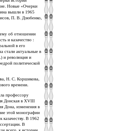
черки истории
ние. Новые «Очерки
нина вышли в 1965
исов, П. В. Дзюбенко,
тему об отношении
ть и казачество :
ральной в его
а стали актуальные в
.) и революция и
афедрой политической
а, Н. С. Коршикова,
нового времени.
ала профессору
я Донская в XVIII
ия Дона, изменения в
ние этой монографии
 казачеству. В 1962
ссертации. В
е всего, к истории