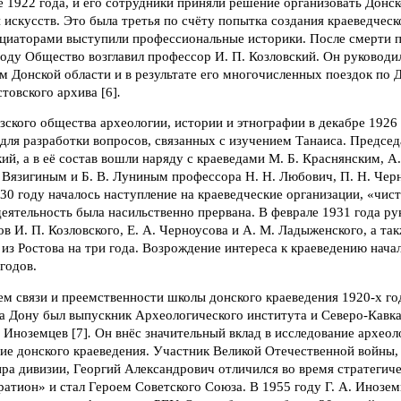
 1922 года, и его сотрудники приняли решение организовать Донс
 искусств. Это была третья по счёту попытка создания краеведческ
ициаторами выступили профессиональные историки. После смерти 
году Общество возглавил профессор И. П. Козловский. Он руковод
м Донской области и в результате его многочисленных поездок по
товского архива [6]
.
зского общества археологии, истории и этнографии в декабре 1926
для разработки вопросов, связанных с изучением Танаиса. Предсе
кий, а в её состав вошли наряду с краеведами М. Б. Краснянским, А
 Вязигиным и Б. В. Луниным профессора Н. Н. Любович, П. Н. Черн
930 году началось наступление на краеведческие организации, «чистк
деятельность была насильственно прервана. В феврале 1931 года р
 И. П. Козловского, Е. А. Черноусова и А. М. Ладыженского, а так
 из Ростова на три года. Возрождение интереса к краеведению начал
годов.
м связи и преемственности школы донского краеведения 1920-х го
на Дону был выпускник Археологического института и Северо-Кавка
. Иноземцев [7]
.
Он внёс значительный вклад в исследование археол
тие донского краеведения. Участник Великой Отечественной войны
ра дивизии, Георгий Александрович отличился во время стратегич
ратион» и стал Героем Советского Союза. В 1955 году Г. А. Инозем