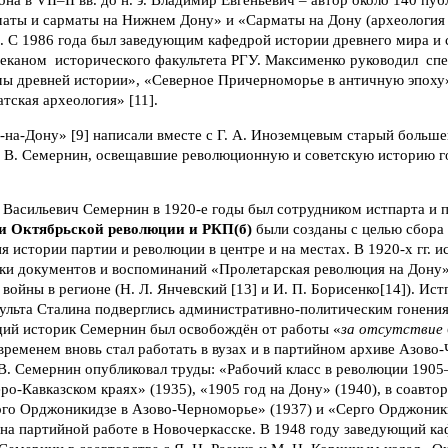
аты и сарматы на Нижнем Дону» и «Сарматы на Дону (археология
. С 1986 года был заведующим кафедрой истории древнего мира и с
еканом исторического факультета РГУ. Максименко руководил сп
ы древней истории», «Северное Причерноморье в античную эпоху
тская археология» [11].
а-Дону» [9] написали вместе с Г. А. Иноземцевым старый большев
. В. Семернин, освещавшие революционную и советскую историю г
Васильевич Семернин в 1920-е годы был сотрудником истпарта и п
и Октябрьской революции и РКП(б)
были созданы с целью сбора
я истории партии и революции в центре и на местах. В 1920-х гг. 
ки документов и воспоминаний «Пролетарская революция на Дону» 
войны в регионе (Н. Л. Янчевский [13] и И. П. Борисенко[14]). Ист
культа Сталина подверглись административно-политическим гонения
ий историк Семернин был освобождён от работы «
за отсутствие 
 временем вновь стал работать в вузах и в партийном архиве Азово
В. Семернин опубликовал труды: «Рабочий класс в революции 1905–
о-Кавказском краях» (1935), «1905 год на Дону» (1940), в соавторс
го Орджоникидзе в Азово-Черноморье» (1937) и «Серго Орджоники
 на партийной работе в Новочеркасске. В 1948 году заведующий к