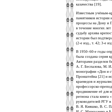
казачества [19].
Известным учёным-кр
памятников истории и
процессы на Дону и 
в течение многих лет
судьбу архива крепос
истории был подтвер
(2-е изд., т. 42; 3-е изд
В 1950–60-е годы опр
была создана серия 
Авторами разделов бы
А. Г. Беспалова, М. 
монографии «Дон и ст
Пронштейна [21] и и
краеведов и журналис
профессорско-препода
продвижение её для 
региона стала книга 
руководителей РГУ в 
В. Я. Кияшко, В. С. П
И. С. Маркусенко и Б