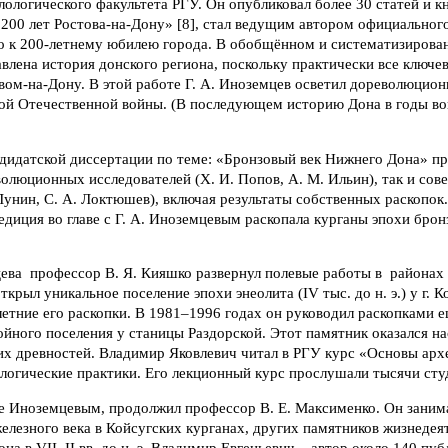
ологического факультета РГУ. Он опубликовал более 30 статей и кн
00 лет Ростова-на-Дону» [8], стал ведущим автором официального
о к 200-летнему юбилею города. В обобщённом и систематизирова
влена история донского региона, поскольку практически все ключе
овом-на-Дону. В этой работе Г. А. Иноземцев осветил дореволюцио
кой Отечественной войны. (В последующем историю Дона в годы во
ндидатской диссертации по теме: «Бронзовый век Нижнего Дона» п
олюционных исследователей (Х. И. Попов, А. М. Ильин), так и сов
. Лунин, С. А. Локтюшев), включая результаты собственных раскопок
едиция во главе с Г. А. Иноземцевым раскопала курганы эпохи бро
ева профессор В. Я. Кияшко развернул полевые работы в районах 
крыл уникальное поселение эпохи энеолита (IV тыс. до н. э.) у г. 
етние его раскопки. В 1981–1996 годах он руководил раскопками 
йного поселения у станицы Раздорской. Этот памятник оказался н
их древностей. Владимир Яковлевич читал в РГУ курс «Основы арх
логические практики. Его лекционный курс прослушали тысячи студ
е Иноземцевым, продолжил профессор В. Е. Максименко. Он заним
елезного века в Койсугских курганах, других памятников жизнедея
на в VII–II вв. до н. э. Владимир Евгеньевич – автор около 140 пуб