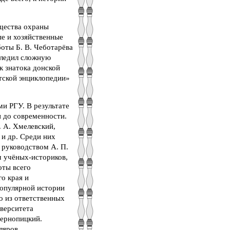
бщества охраны
ые и хозяйственные
оты Б. В. Чеботарёва
оследил сложную
к знатока донской
тской энциклопедии»
и РГУ. В результате
н до современности.
. А. Хмелевский,
 и др. Среди них
 руководством А. П.
м учёных-историков,
оты всего
о края и
популярной истории
го из ответственных
иверситета
 Чернопицкий.
ляров.