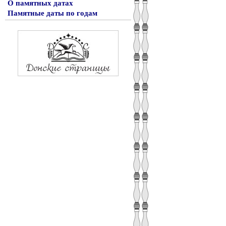
О памятных датах
Памятные даты по годам