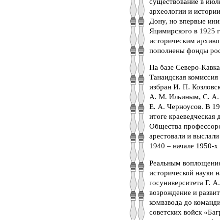
существование в июле
археологии и истории
Дону, но впервые ин
Яцимирского в 1925 
историческим архиво
пополнены фонды рос
На базе Северо-Кавка
Танаидская комиссия 
избран И. П. Козловс
А. М. Ильиным, С. А.
Е. А. Черноусов. В 1
итоге краеведческая 
Общества профессоров
арестовали и выслали
1940 – начале 1950-х 
Реальным воплощение
исторической науки 
госуниверситета Г. А
возрождение и разви
комвзвода до команди
советских войск «Баг