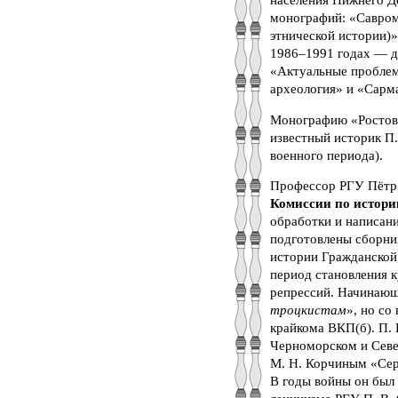
монографий: «Савром
этнической истории)»
1986–1991 годах — д
«Актуальные проблем
археология» и «Сарма
Монографию «Ростов-н
известный историк П
военного периода).
Профессор РГУ Пётр 
Комиссии по истори
обработки и написани
подготовлены сборни
истории Гражданской 
период становления 
репрессий. Начинающ
троцкистам
», но со
крайкома ВКП(б). П. 
Черноморском и Север
М. Н. Корчиным «Сер
В годы войны он был