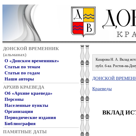
ДОНСКОЙ ВРЕМЕННИК
(альманах)
Казарова Н. А. Вклад исто
О «Донском временнике»
публ. б-ка. Ростов-на-Дону
Статьи по темам
Статьи по годам
ДОНСКОЙ ВРЕМЕННИ
Наши авторы
АРХИВ КРАЕВЕДА
Краеведы
Об «Архиве краеведа»
Персоны
Населенные пункты
ВКЛАД ИС
Организации
Периодические издания
Библиография
ПАМЯТНЫЕ ДАТЫ