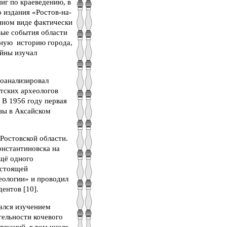
иг по краеведению, в
 издания «Ростов-на-
нном виде фактически
вые события области
нную историю города,
йны изучал
роанализировал
етских археологов
. В 1956 году первая
нзы в Аксайском
Ростовской области.
Константиновска на
ещё одного
астоящей
еологии» и проводил
ентов [10].
ался изучением
тельности кочевого
ликаций, в том числе