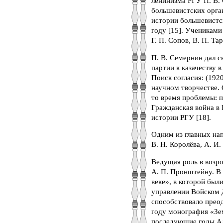
ленинизма РГУ П. В. 
большевистских орга
истории большевистск
году [15]. Учениками
Г. П. Сопов, В. П. Тар
П. В. Семернин дал 
партии к казачеству 
Поиск согласия: (1920
научном творчестве.
то время проблемы: п
Гражданская война в 
истории РГУ [18].
Одним из главных нап
В. Н. Королёва, А. И
Ведущая роль в возро
А. П. Пронштейну. В
веке», в которой был
управлении Войском 
способствовало преод
году монография «Зем
последующие годы Ал