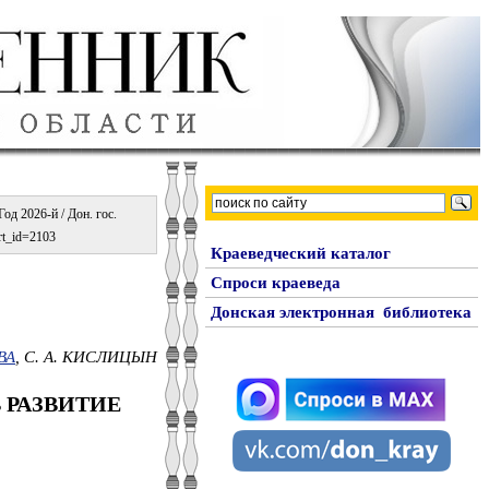
од 2026-й / Дон. гос.
art_id=2103
Краеведческий каталог
Спроси краеведа
Донская электронная библиотека
ВА
, С. А. КИСЛИЦЫН
 РАЗВИТИЕ