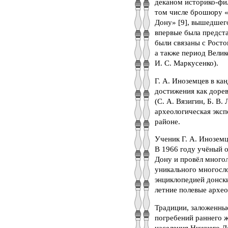
деканом историко-фил
том числе брошюру «2
Дону» [9], вышедшег
впервые была предста
были связаны с Рост
а также период Вели
И. С. Маркусенко).
Г. А. Иноземцев в ка
достижения как дорев
(С. А. Вязигин, Б. В
археологическая эксп
районе.
Ученик Г. А. Иноземц
В 1966 году учёный от
Дону и провёл многол
уникального многосло
энциклопедией донск
летние полевые архео
Традиции, заложенны
погребений раннего ж
населения Нижнего До