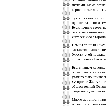
обращаю внимание н
пятнами. Мама объясн
керосиновые лампы з
Тут же возникает вес
приготовленной из см
Бесконечные взоры н
опять же в незнакомо
жителей и со стороны
Немцы пришли к нам 
заставляли наших во
блюстителей порядка,
холуя Семёна Васильч
Был в нашем хуторке 
оставшуюся жизнь вы
уважительно называли
хуторочке Желтухине
общественный (бывши
стариков и девочек-
Много лет спустя при
поговорила с его сы