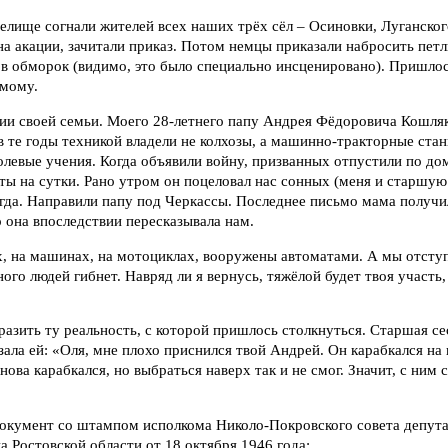
релище согнали жителей всех наших трёх сёл – Осиновки, Луганског
на акации, зачитали приказ. Потом немцы приказали набросить пе
 в обморок (видимо, это было специально инсценировано). Пришло
амому.
ии своей семьи. Моего 28-летнего папу Андрея Фёдоровича Кошляк
те годы техникой владели не колхозы, а машинно-тракторные стан
олевые учения. Когда объявили войну, призванных отпустили по до
ты на сутки. Рано утром он поцеловал нас сонных (меня и старшую
да. Направили папу под Черкассы. Последнее письмо мама получил
о она впоследствии пересказывала нам.
х, на машинах, на мотоциклах, вооружены автоматами. А мы отсту
ого людей гибнет. Навряд ли я вернусь, тяжёлой будет твоя участь,
азить ту реальность, с которой пришлось столкнуться. Старшая се
зала ей: «Оля, мне плохо приснился твой Андрей. Он карабкался на
нова карабкался, но выбраться наверх так и не смог. Значит, с ним 
документ со штампом исполкома Николо-Покровского совета депут
 Ростовской области от 18 октября 1946 года: