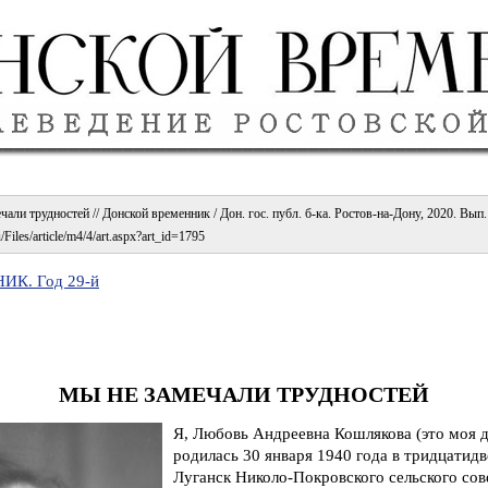
али трудностей // Донской временник / Дон. гос. публ. б-ка. Ростов-на-Дону, 2020. Вып.
Files/article/m4/4/art.aspx?art_id=1795
К. Год 29-й
МЫ НЕ ЗАМЕЧАЛИ ТРУДНОСТЕЙ
Я, Любовь Андреевна Кошлякова (это моя 
родилась 30 января 1940 года в тридцатид
Луганск Николо-Покровского сельского со