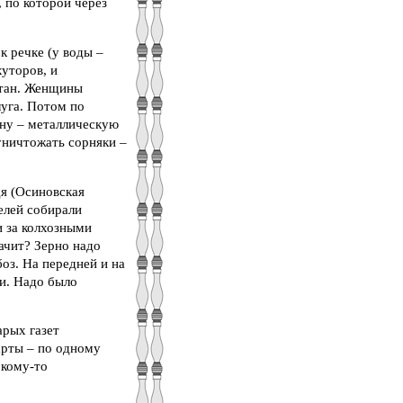
, по которой через
к речке (у воды –
уторов, и
 стан. Женщины
луга. Потом по
ону – металлическую
уничтожать сорняки –
я (Осиновская
елей собирали
и за колхозными
начит? Зерно надо
боз. На передней и на
и. Надо было
арых газет
арты – по одному
 кому-то