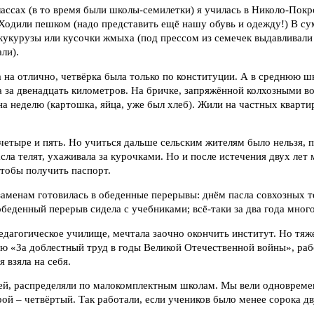
ассах (в то время были школы-семилетки) я училась в Николо-Покр
 Ходили пешком (надо представить ещё нашу обувь и одежду!) В с
кукурузы или кусочки жмыха (под прессом из семечек выдавливали 
ли).
 на отлично, четвёрка была только по конституции. А в среднюю ш
а за двенадцать километров. На бричке, запряжённой колхозными в
а неделю (картошка, яйца, уже был хлеб). Жили на частных кварти
четыре и пять. Но учиться дальше сельским жителям было нельзя, 
Пасла телят, ухаживала за курочками. Но и после истечения двух лет
чтобы получить паспорт.
аменам готовилась в обеденные перерывы: днём пасла совхозных те
 обеденный перерыв сидела с учебниками; всё-таки за два года мног
дагогическое училище, мечтала заочно окончить институт. Но тяж
ю «За доблестный труд в годы Великой Отечественной войны», раб
я взяла на себя.
ей, распределяли по малокомплектным школам. Мы вели одновремен
рой – четвёртый. Так работали, если учеников было менее сорока дв