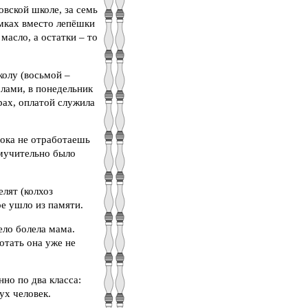
овской школе, за семь
умках вместо лепёшки
масло, а остатки – то
колу (восьмой –
олами, в понедельник
рах, оплатой служила
пока не отработаешь
 мучительно было
лят (колхоз
ое ушло из памяти.
ело болела мама.
отать она уже не
но по два класса:
ух человек.