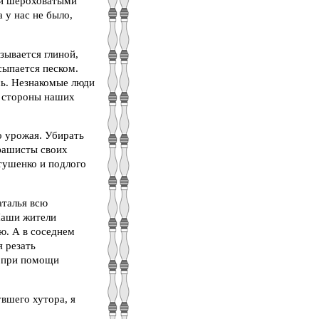
ми шероховатыми
 у нас не было,
зывается глиной,
сыпается песком.
сь. Незнакомые люди
со стороны наших
 урожая. Убирать
 фашисты своих
тушенко и подлого
аталья всю
Наши жители
ю. А в соседнем
 резать
ё при помощи
вшего хутора, я