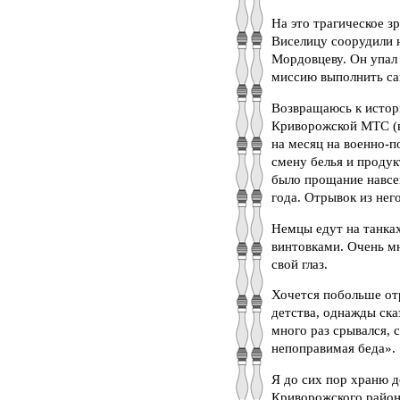
На это трагическое з
Виселицу соорудили 
Мордовцеву. Он упал
миссию выполнить с
Возвращаюсь к истор
Криворожской МТС (в 
на месяц на военно-п
смену белья и продук
было прощание навсег
года. Отрывок из нег
Немцы едут на танка
винтовками. Очень мн
свой глаз.
Хочется побольше отр
детства, однажды ска
много раз срывался, с
непоправимая беда».
Я до сих пор храню 
Криворожского района