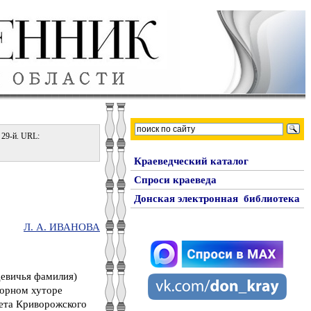
 29-й. URL:
Краеведческий каталог
Спроси краеведа
Донская электронная библиотека
Л. А. ИВАНОВА
девичья фамилия)
ворном хуторе
вета Криворожского