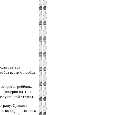
пользоваться
л без вести 6 ноября
 осиротел ребёнок,
ям офицеров платили
разрушенной страны.
страну. Сдавали
 налог, подписывались