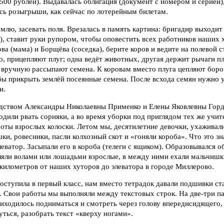
 500 рублей). Выдавалась облигация (документ с номером и серией)
сь розыгрыши, как сейчас по лотерейным билетам.
млю, засевать поля. Врезалась в память картина: бригадир выходит 
, ставит руки рупором, чтобы оповестить всех работников наших х
ва (мама) и Борщёва (соседка), берите коров и ведите на полевой
о, прицепляют плуг; одна ведёт животных, другая держит рычаги п
 вручную рассыпают семена. К коровам вместо плуга цепляют бор
бы прикрыть землёй посеянные семена. После всхода семян нужно 
и.
одством Александры Николаевны Применко и Елены Яковлевны Горд
одили рвать сорняки, а во время уборки под приглядом тех же учит
оты взрослых колоски. Летом мы, десятилетние девочки, ухаживал
ки, ровесники, пасли колхозный скот и «гоняли короба». Что это з
леватор. Засыпали его в короба (телеги с ящиком). Образовывался о
вляли волами или лошадьми взрослые, в между ними ехали мальчишк
километров от наших хуторов до элеватора в городе Миллерово.
 поступила в первый класс, нам вместо тетрадок давали подшивки ст
. Свои работы мы выполняли между текстовых строк. На две-три п
иходилось подниматься и смотреть через голову впередисидящего,
уться, разобрать текст «кверху ногами».