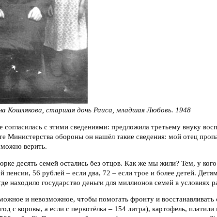
а Кошлякова, старшая дочь Раиса, младшая Любовь. 1948
е согласилась с этими сведениями: предложила третьему внуку вос
е Министерства обороны он нашёл такие сведения: мой отец пропа
 можно верить.
рке десять семей остались без отцов. Как же мы жили? Тем, у кого
й пенсии, 56 рублей – если два, 72 – если трое и более детей. Дет
где находило государство деньги для миллионов семей в условиях 
можное и невозможное, чтобы помогать фронту и восстанавливать 
год с коровы, а если с первотёлка – 154 литра), картофель, платили