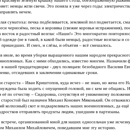
а красивую зелёную крышку нашего стола, обезображенную рыжи
яет: немцы жгли свечи. Это поняла я уже через годы: электричества
аправлять нечем.
ёлая суматоха: печка подбеливается, земляной пол подметается, сма
еси чернозёма, песка и коровяка (свежие коровьи испражнения), по
а восток и радостный возглас «Наши!» Это многократно повторяло
й одежде (не в такой, в какой были немцы), радостные возгласы и 
 пришедших. И смех, и слёзы, и объятия – всё смешалось.
в июле, во время уборки выращенного нашим народом прекрасного
еннопленных. Как с ними обходились, известно многим. Назначили
 в нашей тридцатидворке - двух полицаев: безобидного Василия Ев
енко, отсидевших в заключении одинаковые сроки.
и староста – Иван Криштопов, куда исчез – не знаю, но жена его Н
нуждена была ходить с опущенной головой, ни с кем не общаясь. 
 её по отчеству – Сидоровна, сочувствуя её униженному положени
 старостой был назначен Михаил Конович Мяконький. Он отважился
й колхозный) скот и подкармливать наших военнопленных, да ещ
подростков отправлять продукты людям, ушедшим в партизаны.
 встрече, организованной мной для наших односельчан уже исчезну
ном Михаилом Михайловичем, поведавшим мне эту историю.