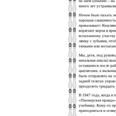
на заём (обычно – на
много лет устраивали
Нечем было пахать зе
хорошая слышимость)
приказывает: Кошляко
впрягают коров в ярм
вспаханному участку
лямку с зубьями, что
тяпками или мотыгам
Мы, дети, под руков
начальная школа) вых
оставшиеся после раб
цыплятами, а мальчиш
было отправлять на э
задней телегах упра
преодолеть тридцать 
В 1947 году, когда я
«Пионерская правда»
учебнику. Кому-то пр
приподняться и оглян