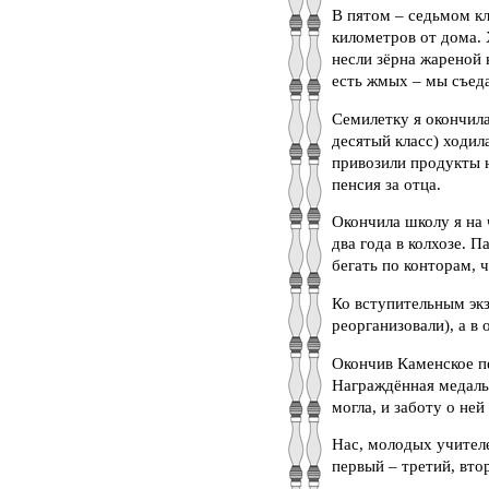
В пятом – седьмом кл
километров от дома.
несли зёрна жареной 
есть жмых – мы съеда
Семилетку я окончила
десятый класс) ходил
привозили продукты н
пенсия за отца.
Окончила школу я на 
два года в колхозе. 
бегать по конторам, 
Ко вступительным экз
реорганизовали), а в
Окончив Каменское пе
Награждённая медаль
могла, и заботу о ней 
Нас, молодых учител
первый – третий, вто