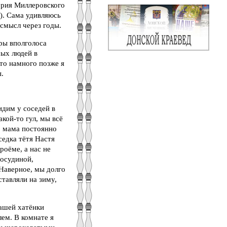
ория Миллеровского
н). Сама удивляюсь
смысл через годы.
ры вполголоса
ых людей в
то намного позже я
.
идим у соседей в
кой-то гул, мы всё
, мама постоянно
седка тётя Настя
роёме, а нас не
посудиной,
Наверное, мы долго
ставляли на зиму,
нашей хатёнки
лем. В комнате я