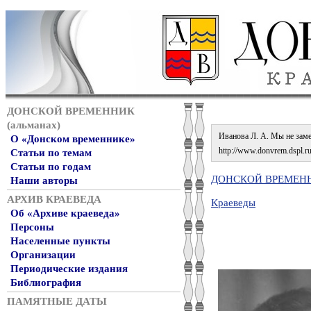
ДОНСКОЙ ВРЕМЕННИК
(альманах)
Иванова Л. А. Мы не замеч
О «Донском временнике»
http://www.donvrem.dspl.ru/
Статьи по темам
Статьи по годам
ДОНСКОЙ ВРЕМЕННИ
Наши авторы
АРХИВ КРАЕВЕДА
Краеведы
Об «Архиве краеведа»
Персоны
Населенные пункты
Организации
Периодические издания
Библиография
ПАМЯТНЫЕ ДАТЫ