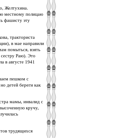
о, Желтухина.
тлю местному полицаю
сь фашисту эту
ова, тракториста
ции), в мае направили
мам помыться, взять
 сестру Раю). Это
а в августе 1941
паем пешком с
 но детей береги как
стра мамы, инвалид с
 высоченную кручу,
случилась
атов трудящихся