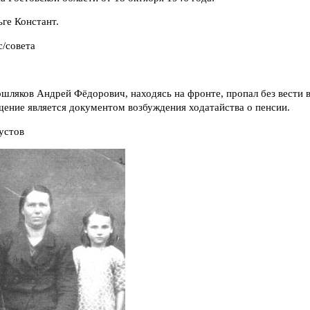
ге Констант.
с/совета
шляков Андрей Фёдорович, находясь на фронте, пропал без вести в
щение является документом возбуждения ходатайства о пенсии.
аустов