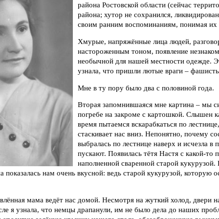
района Ростовской области (сейчас террит
района; хутор не сохранился, ликвидирова
своим ранним воспоминаниям, понимая их 
Хмурые, напряжённые лица людей, разгово
настороженным тоном, появление незнаком
необычной для нашей местности одежде. Э
узнала, что пришли лютые враги – фашисты
Мне в ту пору было два с половиной года.
Вторая запомнившаяся мне картина – мы с
погребе на закроме с картошкой. Слышен ка
время пытаемся вскарабкаться по лестнице
стаскивает нас вниз. Непонятно, почему со
выбралась по лестнице наверх и исчезла в п
пускают. Появилась тётя Настя с какой-то 
наполненной сваренной старой кукурузой. 
на показалась нам очень вкусной: ведь старой кукурузой, которую о
влённая мама ведёт нас домой. Несмотря на жуткий холод, двери 
ле я узнала, что немцы драпанули, им не было дела до наших проб