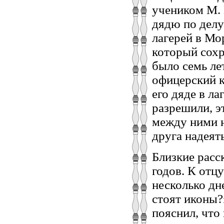
учеником М. 
дядю по делу
лагерей в Мо
который сохр
было семь лет
офицерский к
его дяде в л
разрешили, э
между ними н
друга надеят
Близкие расс
годов. К отц
несколько дн
стоят иконы?
пояснил, что 