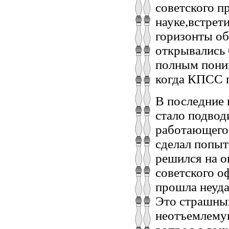
советского п
науке,встрет
горизонты об
открывались 
полным поним
когда КПСС п
В последние 
стало подвод
работающего 
сделал попыт
решился на о
советского о
прошла неуда
Это страшный
неотъемлемую