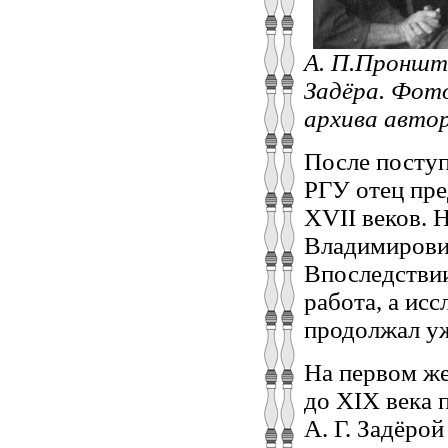
А. П.Пронште
Задёра. Фото
архива авто
После поступ
РГУ отец пре
XVII веков. 
Владимирович
Впоследстви
работа, а ис
продолжал уж
На первом же
до XIX века 
А. Г. Задёрой