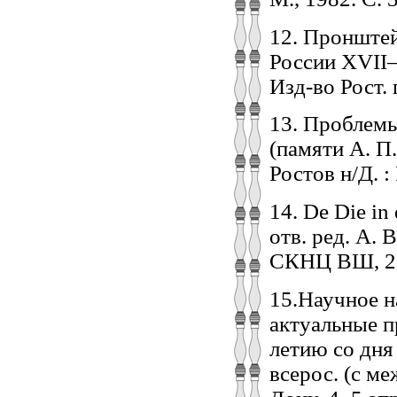
12. Пронштей
России XVII–X
Изд-во Рост. г
13. Проблемы
(памяти А. П.
Ростов н/Д. : 
14. De Die i
отв. ред. А. 
СКНЦ ВШ, 20
15.Научное н
актуальные п
летию со дня
всерос. (с ме