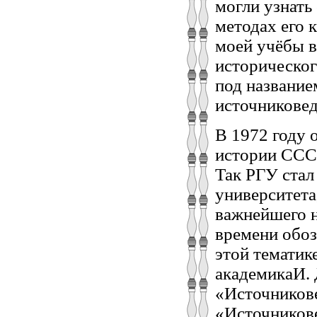
могли узнать
методах его 
моей учёбы в
историческог
под название
источниковед
В 1972 году 
истории ССС
Так РГУ стал
университета
важнейшего н
времени обоз
этой тематик
академикаИ. 
«Источникове
«Источникове