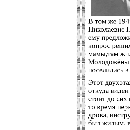
В том же 194
Николаевне П
ему предложи
вопрос решил
мамы,там жил
Молодожёны н
поселились в
Этот двухэт
откуда виден
стоит до сих
то время пер
дрова, инстр
был жилым, в