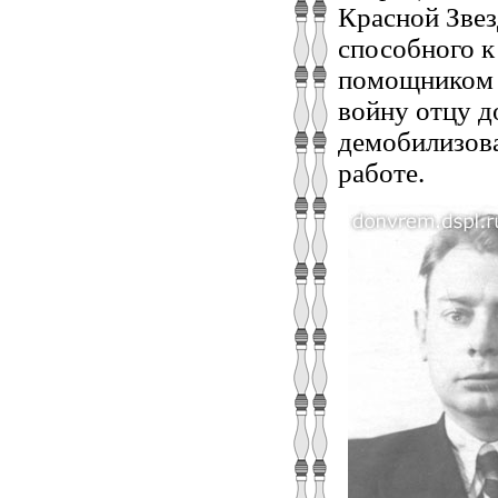
Красной Звез
способного к
помощником н
войну отцу д
демобилизова
работе.