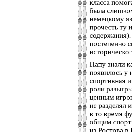
класса помог
была слишком
немецкому яз
прочесть ту 
содержания).
постепенно с
историческог
Папу знали к
появилось у 
спортивная и
роли разыгр
ценным игрок
не разделял 
в то время ф
общим спорт
из Ростова в