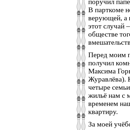
поручил папе
В парткоме н
верующей, а 
этот случай 
обществе тог
вмешательств
Перед моим п
получил комн
Максима Горь
Журавлёва). 
четыре семьи
жильё нам с 
временем наш
квартиру.
За моей учёб