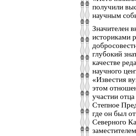
получили вы
научным соб
Значителен в
историками р
добросовест
глубокий зна
качестве ред
научного цен
«Известия ву
этом отноше
участии отца
Степное Пред
где он был о
Северного Ка
заместителем