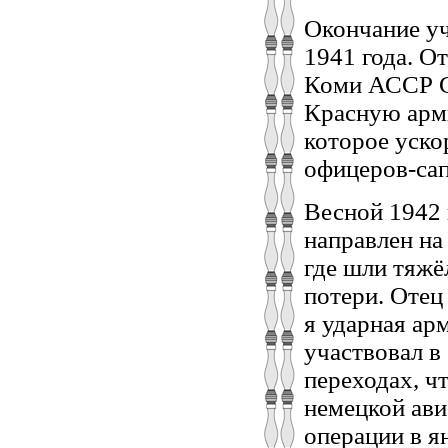
Окончание уч
1941 года. О
Коми АССР Сы
Красную арми
которое уско
офицеров-сап
Весной 1942 
направлен на
где шли тяжё
потери. Отец
я ударная ар
участвовал в
переходах, ч
немецкой ави
операции в я