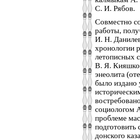
С. И. Рябов.
Совместно со
работы, полу
И. Н. Даниле
хронологии р
летописных с
В. Я. Кияшко
энеолита (оте
было издано 
историческим
востребовано
социологом А
проблеме мас
подготовить
донского каз