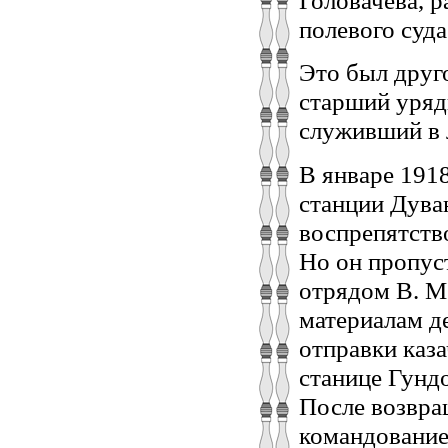
Головачёва, 
полевого суда 
Это был друг
старший урядн
служивший в 
В январе 191
станции Дуван
воспрепятств
Но он пропуст
отрядом В. М
материалам д
отправки каз
станице Гундо
После возвра
командовани