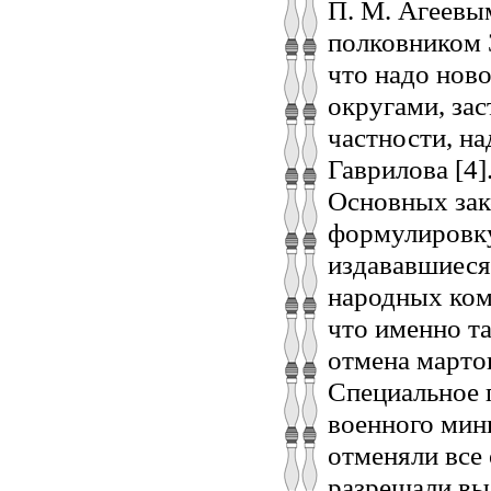
П. М. Агеевы
полковником 
что надо ново
округами, зас
частности, на
Гаврилова [4
Основных зак
формулировку
издававшиеся
народных коми
что именно т
отмена марто
Специальное п
военного мини
отменяли все 
разрешали вы