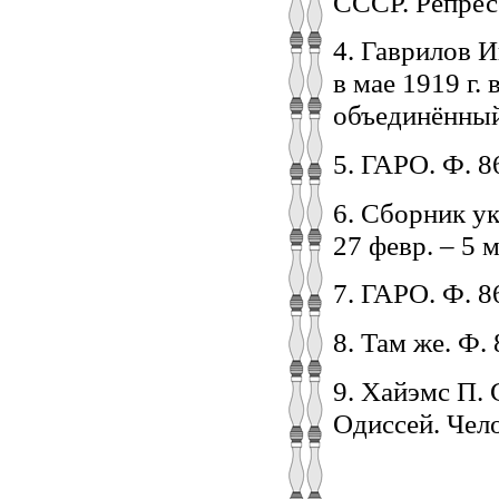
СССР. Репрес
4. Гаврилов 
в мае 1919 г.
объединённый
5. ГАРО. Ф. 86
6. Сборник у
27 февр. – 5 м
7. ГАРО. Ф. 86
8. Там же. Ф. 
9. Хайэмс П.
Одиссей. Чело