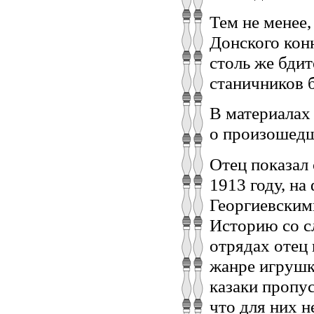
Тем не менее,
Донского конн
столь же бдит
станичников б
В материалах
о произошедш
Отец показал 
1913 году, н
Георгиевским
Историю со с
отрядах отец
жанре игрушки
казаки пропу
что для них н