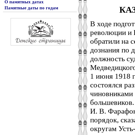
О памятных датах
КА
Памятные даты по годам
В ходе подго
революции и 
обратили на с
дознания по 
должность суд
Медведицкого 
1 июня 1918 г
состоялся ра
чиновниками 
большевиков.
И. В. Фарафон
порядок, ска
округам Усть