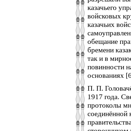
казачьего уп
войсковых кр
казачьих вой
самоуправлен
обещание пра
бремени казак
так и в мирно
повинности н
основаниях [6
П. П. Головач
1917 года. С
протоколы мн
соединённой 
правительства
сторонником 