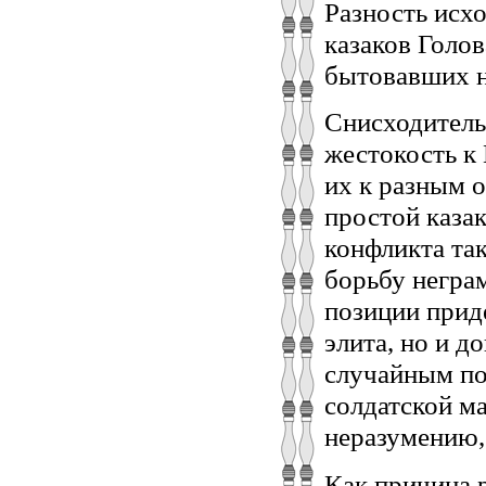
Разность исх
казаков Голо
бытовавших н
Снисходитель
жестокость к
их к разным 
простой каза
конфликта так
борьбу негра
позиции прид
элита, но и д
случайным по
солдатской м
неразумению, 
Как причина 