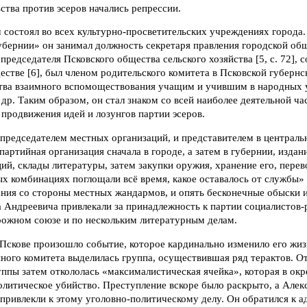
ства против эсеров начались репрессии.
 состоял во всех культурно-просветительских учреждениях города
убернии» он занимал должность секретаря правления городской об
, председателя Псковского общества сельского хозяйства [5, с. 72], 
стве [6], был членом родительского комитета в Псковской губернск
ства взаимного вспомоществования учащим и учившим в народных
и др. Таким образом, он стал знаком со всей наиболее деятельной ча
продвижения идей и лозунгов партии эсеров.
 председателем местных организаций, и представителем в централь
партийная организация сначала в городе, а затем в губернии, издан
ий, склады литературы, затем закупки оружия, хранение его, перево
х комбинациях поглощали всё время, какое оставалось от службы» [3
ания со стороны местных жандармов, и опять бесконечные обыски и
 Андреевича привлекали за принадлежность к партии социалистов-
рожном союзе и по нескольким литературным делам.
Пскове произошло событие, которое кардинально изменило его жизн
ного комитета выделилась группа, осуществившая ряд терактов. От
ппы затем откололась «максималистическая ячейка», которая в окр
олитическое убийство. Преступление вскоре было раскрыто, а Алек
привлекли к этому уголовно-политическому делу. Он обратился к а