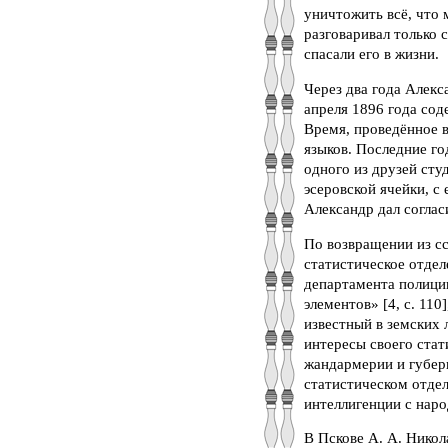
уничтожить всё, что 
разговаривал только 
спасали его в жизни.
Через два года Алекс
апреля 1896 года сод
Время, проведённое в
языков. Последние го
одного из друзей сту
эсеровской ячейки, с
Александр дал соглас
По возвращении из сс
статистическое отделе
департамента полици
элементов» [4, с. 11
известный в земских 
интересы своего стат
жандармерии и губерн
статистическом отдел
интеллигенции с наро
В Пскове А. А. Никол