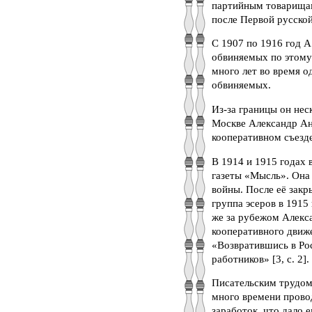
партийным товарищам 
после Первой русской
С 1907 по 1916 год А
обвиняемых по этому 
много лет во время о
обвиняемых.
Из-за границы он нес
Москве Александр Ан
кооперативном съезде
В 1914 и 1915 годах 
газеты «Мысль». Она
войны. После её закр
группа эсеров в 1915
же за рубежом Алекс
кооперативного движе
«Возвратившись в Рос
работников» [3, с. 2].
Писательским трудом
много времени прово
заработок, что дало 