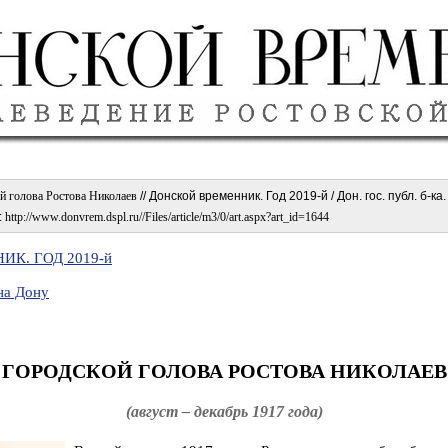
й голова Ростова Николаев
// Донской временник. Год 2019-й / Дон. гос. публ. б-ка
:
http://www.donvrem.dspl.ru//Files/article/m3/0/art.aspx?art_id=1644
К. ГОД 2019-й
на Дону
ГОРОДСКОЙ ГОЛОВА РОСТОВА НИКОЛАЕВ
(август – декабрь 1917 года)