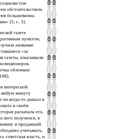
 социалистов-
тем обстоятельством,
емя большевизма.
н» [3, с. 3].
еской газете
иративным пунктом,
олучила название
ставшиеся «за
я газеты, изыскивали
еволюционеров.
почка обломков
108].
 и интересной
в любую минуту
м он когда-то дышал и
овать в своём
оторая раскачала его,
з него получился, в
аковину и предавший
еобходимо учитывать,
ь советская власть, и