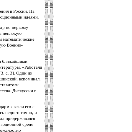
ения в России. На
олюционными идеями.
ндр по первому
ть неплохую
бы математические
кую Военно-
ми ближайшими
итературы. «Работали
, с. 3]. Один из
шинский, вспоминал,
ставители
ства. Дискуссии в
дармы взяли его с
сь недостаточно, и
гда придерживался
олюционной среде
безжалостно