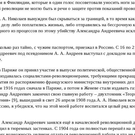
в Финляндии, которые в один голос посоветовали уносить ноги за 
 революции не могло быть и речи о защите против показаний прово
. А. Николаев вынужден был скрываться за границей, в то время как
делу либо поплатились жизнью, либо отправились на бессрочную к
дного из процессов по этому убийству Александра Андреевича иск
колько раз тайно, с чужим паспортом, приезжал в Россию. С 16 по 2
дреевич под псевдонимом А. А. Андреев выступал с докладом на п
.
в Париже он принял участие в выпуске политической, общественно
 издавалась социалистами-революционерами, требующими прекра
ытия по распоряжению французского министерства внутренних дел 
 и 1916 годах сначала в Париже, а потом в Женеве стали издавать г
андр Андреевич закончил свою главную работу – двухтомник «Теор
ния» [9], вышедший в свет 26 апреля 1908 года.А. А. Николаев вс
сию, я убедился, что на этой моей работе воспитался целый ряд к
 Александр Андреевич занялся ещё в началесвоей революционной д
дил в тюремных застенках. С 1904 года он полностью перешёл на 
ему возможность целиком отдаться революционной работе и что не 