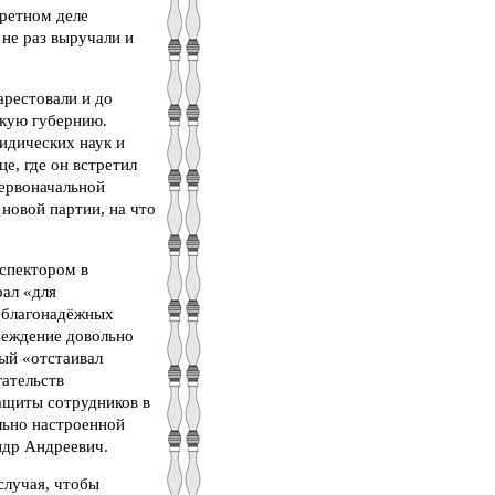
кретном деле
 не раз выручали и
арестовали и до
скую губернию.
идических наук и
е, где он встретил
первоначальной
новой партии, на что
нспектором в
рал «для
неблагонадёжных
чреждение довольно
рый «отстаивал
гательств
защиты сотрудников в
льно настроенной
ндр Андреевич.
случая, чтобы