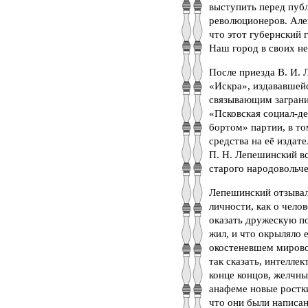
выступить перед публ
революционеров. Але
что этот губернский 
Наш город в своих не
После приезда В. И. 
«Искра», издававшей
связывающим заграниц
«Псковская социал-де
бортом» партии, в то
средства на её издат
П. Н. Лепешинский в
старого народовольчес
Лепешинский отзывал
личности, как о чело
оказать дружескую по
жил, и что окрыляло 
окостеневшем мировоз
так сказать, интеллек
конце концов, желчн
анафеме новые ростки
что они были написан