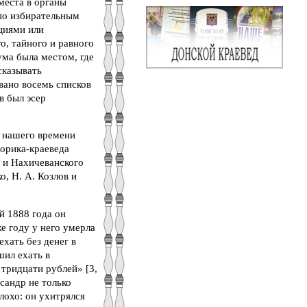
 места в органы
по избирательным
циями или
о, тайного и равного
ума была местом, где
сказывать
вано восемь списков
в был эсер
о нашего времени
торика-краеведа
о и Нахичеванского
о, Н. А. Козлов и
й 1888 года он
е году у него умерла
ехать без денег в
шил ехать в
тридцати рублей» [3,
сандр не только
лохо: он ухитрялся