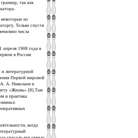
границу, так как
катора.
 некоторые из
аторгу. Только спустя
лючилииз числа
1 апреля 1908 года в
ервом в России
й и литературной
щения Первой мировой
А. А. Николаев и
азету «Жизнь» [8].Там
ия и практика
поминал:
ооперативных
еятельности, когда
литературный
раз спасало его семью