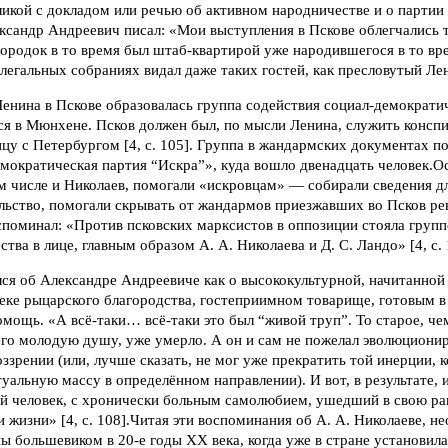
икой с докладом или речью об активном народничестве и о партии
ксандр Андреевич писал: «Мои выступления в Пскове облегчались 
городок в то время был штаб-квартирой уже народившегося в то вр
легальных собраниях видал даже таких гостей, как пресловутый Лени
Ленина в Пскове образовалась группа содействия социал-демократич
ся в Мюнхене. Псков должен был, по мысли Ленина, служить консп
у с Петербургом [4, с. 105]. Группа в жандармских документах п
мократическая партия “Искра”», куда вошло двенадцать человек.О
м числе и Николаев, помогали «искровцам» — собирали сведения дл
ельство, помогали скрывать от жандармов приезжавших во Псков р
споминал: «Против псковских марксистов в оппозиции стояла груп
тва в лице, главным образом А. А. Николаева и Д. С. Ландо» [4, с. 
ся об Александре Андреевиче как о высококультурной, начитанной
веке рыцарского благородства, гостеприимном товарище, готовым 
мощь. «А всё-таки… всё-таки это был “живой труп”. То старое, че
его молодую душу, уже умерло. А он и сам не пожелал эволюционир
зрении (или, лучше сказать, не мог уже прекратить той инерции, к
туальную массу в определённом направлении). И вот, в результате, и
ый человек, с хронически больным самолюбием, ушедший в свою р
 жизни» [4, с. 108].Читая эти воспоминания об А. А. Николаеве, н
ы большевиком в 20-е годы XX века, когда уже в стране установилас