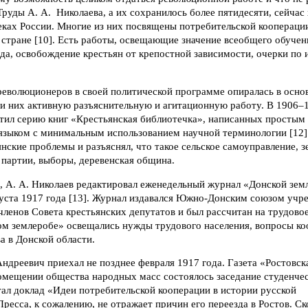
Труды А. А. Николаева, а их сохранилось более пятидесяти, сейчас 
ках России. Многие из них посвящены потребительской кооперации
в стране [10]. Есть работы, освещающие значение всеобщего обуче
да, освобождение крестьян от крепостной зависимости, очерки по 
революционеров в своей политической программе опиралась в осно
ди них активную разъяснительную и агитационную работу. В 1906–
стил серию книг «Крестьянская библиотечка», написанных простым
языком с минимальным использованием научной терминологии [12].
нские проблемы и разъяснял, что такое сельское самоуправление, 
 партии, выборы, деревенская община.
е, А. А. Николаев редактировал еженедельный журнал «Донской зем
густа 1917 года [13]. Журнал издавался Южно-Донским союзом учр
членов Совета крестьянских депутатов и был рассчитан на трудовое
ком землеробе» освещались нужды трудового населения, вопросы ко
а в Донской области.
ндреевич приехал не позднее февраля 1917 года. Газета «Ростовск
помещении общества народных масс состоялось заседание студенчес
ал доклад «Идеи потребительской кооперации в истории русской
Пресса, к сожалению, не отражает причин его переезда в Ростов. Ск