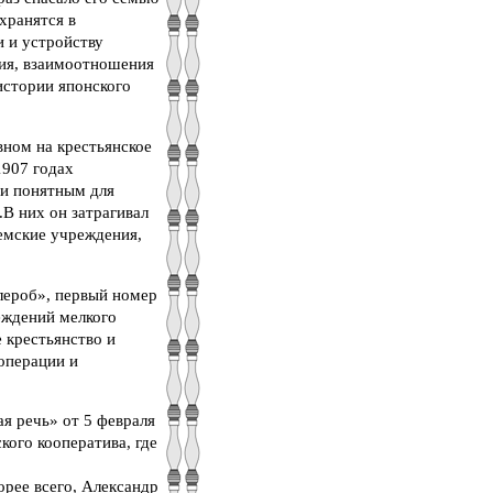
хранятся в
 и устройству
ния, взаимоотношения
истории японского
вном на крестьянское
1907 годах
 и понятным для
В них он затрагивал
земские учреждения,
лероб», первый номер
еждений мелкого
 крестьянство и
операции и
ая речь» от 5 февраля
кого кооператива, где
орее всего, Александр