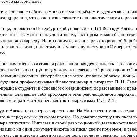
 семье материально.
ете совпало с небывалым в то время подъёмом студенческого движ
ксандр решил, что свою жизнь свяжет с социалистическими и рев
 года, он окончил Петербургский университет. В 1892 году Алекса
рственные экзамены и получил диплом, с которым можно было нача
чиновничью карьеру. Но он понимал, что для революционной борь
далеки от жизни, и поэтому в том же году поступил в Императорс
ию.
чения началась его активная революционная деятельность. Со свои
овал небольшую группу для выпуска нелегальной революционной л
гальщины усердно, употребляя для этого, главным образом, ночи» [3
в будущем профессиональный революционер и литератор П. Н. Лепе
бирались студенты в основном с медицинским образованием и пред
генции, считавшие себя продолжателями революционного народниче
авным образом около ненавистного марксизма» [4, c. 22].
урге Александра впервые арестовали. На Николаевском вокзале жан
она перед самым отходом поезда. Но доказательств у них оказало
ера отпустили. Николаев в своей революционной деятельности все
ирации: ни один документ никогда не писал своим почерком; в рев
личку; раз в месяц в своей квартире делал полную ревизию, чтобы 