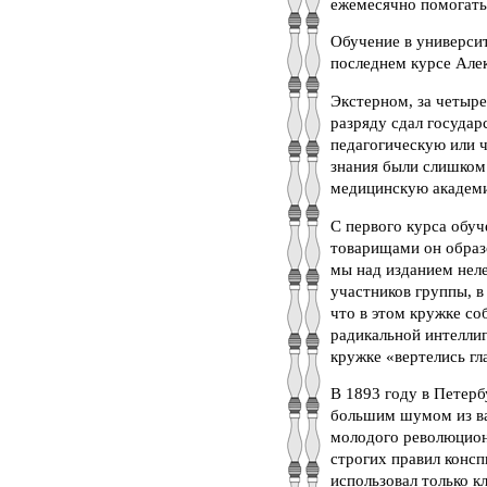
ежемесячно помогать
Обучение в университ
последнем курсе Але
Экстерном, за четыре
разряду сдал госуда
педагогическую или 
знания были слишком 
медицинскую академ
С первого курса обу
товарищами он образ
мы над изданием неле
участников группы, 
что в этом кружке со
радикальной интелли
кружке «вертелись гл
В 1893 году в Петерб
большим шумом из ваг
молодого революцион
строгих правил консп
использовал только к