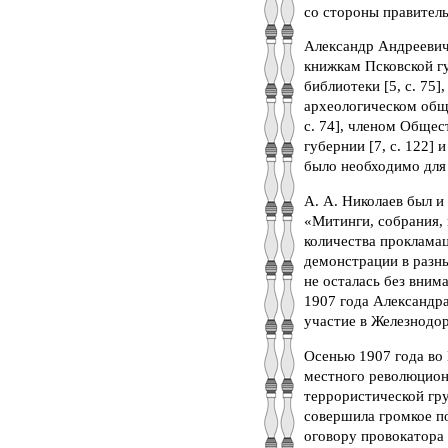
со стороны правитель
Александр Андреевич
книжкам Псковской г
библиотеки [5, с. 75]
археологическом обще
с. 74], членом Обще
губернии [7, с. 122] 
было необходимо для 
А. А. Николаев был и
«Митинги, собрания, 
количества прокламац
демонстрации в разны
не осталась без вним
1907 года Александра
участие в Железнодо
Осенью 1907 года во 
местного революцион
террористической гру
совершила громкое п
оговору провокатора 