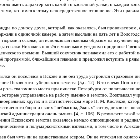
могло иметь характер хоть какой-то косвенной улики; о каждом кон
с теми, кто имел к этому непосредственное отношение. Эти правила
андра по доносу друга, который, как оказалось, был провокатором, 
ержали в одиночной камере, а затем выслали на пять лет в Вологод
 тюрьме и ссылке, он использовал главным образом на изучение юр
ды ссылки Николаев провёл в маленьком уездном городишке Грязовц
денческого времени. Бывший сокурсник познакомил его с работой 
 её программой, ближайшими планами и предложил вступить в ряды 
ие.
ылки он поселился в Пскове и не без труда устроился страховым и
ние Псковского губернского земства [5,с. 12]. В то время Псков иг
и роль свалочного места при очистке Петербурга от политически 
0], которые устраивались на работу именно в земство. Возглавлял у
либеральных кругах и в статистическом мире Н. М. Кисляков, кото
истического бюро и своих “неблагонадёжных” сотрудников от пося
ской администрации очень рьяно» [4, с. 106]. В результате такой 
ении Псковского земства оказалось немало оппозиционно и радика
дническими и полумарксистскими взглядами, в том числе и Алекса
аев был чуть ли не единственным эсером. Он не упускал ни одного 