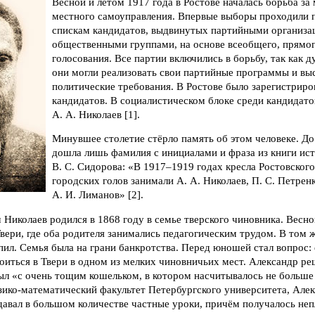
Весной и летом 1917 года в Ростове началась борьба за
местного самоуправления. Впервые выборы проходили 
спискам кандидатов, выдвинутых партийными организа
общественными группами, на основе всеобщего, прямог
голосования. Все партии включились в борьбу, так как д
они могли реализовать свои партийные программы и вы
политические требования. В Ростове было зарегистриро
кандидатов. В социалистическом блоке среди кандидато
А. А. Николаев [1].
Минувшее столетие стёрло память об этом человеке. Д
дошла лишь фамилия с инициалами и фраза из книги ис
В. С. Сидорова: «В 1917–1919 годах кресла Ростовског
городских голов занимали А. А. Николаев, П. С. Петренк
А. И. Лиманов» [2].
Николаев родился в 1868 году в семье тверского чиновника. Весно
вери, где оба родителя занимались педагогическим трудом. В том ж
апил. Семья была на грани банкротства. Перед юношей стал вопрос: 
оиться в Твери в одном из мелких чиновничьих мест. Александр ре
ыл «с очень тощим кошельком, в котором насчитывалось не больше 
изико-математический факультет Петербургского университета, Алек
давал в большом количестве частные уроки, причём получалось неп