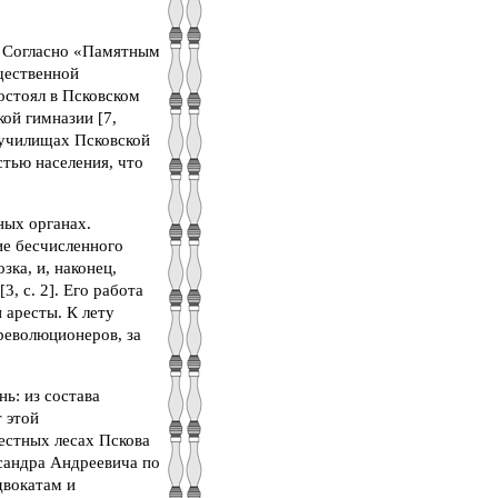
. Согласно «Памятным
щественной
состоял в Псковском
ой гимназии [7,
 училищах Псковской
стью населения, что
ных органах.
ие бесчисленного
зка, и, наконец,
, с. 2]. Его работа
 аресты. К лету
революционеров, за
ь: из состава
 этой
естных лесах Пскова
сандра Андреевича по
двокатам и