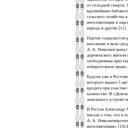
от голодной смерти. 
крупнейших библиоте
сельского хозяйства 
интеллигенции и наро
народа и другие [11].
Партия социалистов-
население и вела сре
А. А. Николаев выпу
деревенского жителя 
злободневные крестья
избирательное право,
Будучи уже в Ростов
которого вышел 5 ав
кредита при участии 
казачество. В «Донс
земельного устройств
В Ростов Александр А
писала о том, что в 
А. А. Николаевпрочит
интеллигенции» [14].