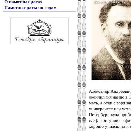
О памятных датах
Памятные даты по годам
Александр Андреевич 
окончил гимназию в Т
мать, а отец с горя з
университет или устр
Петербург, куда приб
с. 3]. Поступив на ф
хорошо учился, но и 