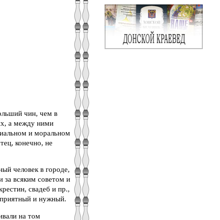
ольший чин, чем в
ых, а между ними
ериальном и моральном
тец, конечно, не
ый человек в городе,
 за всяким советом и
рестин, свадеб и пр.,
 приятный и нужный.
ивали на том