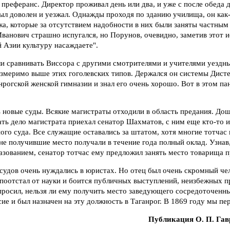
 преферанс. Директор проживал день или два, и уже с после обеда 
ыл доволен и уезжал. Однажды проходя по зданию училища, он как-
жа, которые за отсутствием надобности в них были заняты частны
ванович страшно испугался, но Порунов, очевидно, заметив этот ис
й Азии культуру насаждаете".
ли сравнивать Виссора с другими смотрителями и учителями уездн
измеримо выше этих гоголевских типов. Держался он системы Дист
анрогской женской гимназии и знал его очень хорошо. Вот в этом па
новые суды. Всякие магистраты отходили в область предания. Дош
ь дело магистрата приехал сенатор Шахматов, с ним еще кто-то и
ого суда. Все служащие оставались за штатом, хотя многие тотчас
не получившие место получали в течение года полный оклад. Узнав,
азованием, сенатор тотчас ему предложил занять место товарища 
удов очень нуждались в юристах. Но отец был очень скромный чел
 поотстал от науки и боится публичных выступлений, неизбежных 
просил, нельзя ли ему получить место заведующего сосредоточенн
сие и был назначен на эту должность в Таганрог. В 1869 году мы пер
Публикация О. П. Га