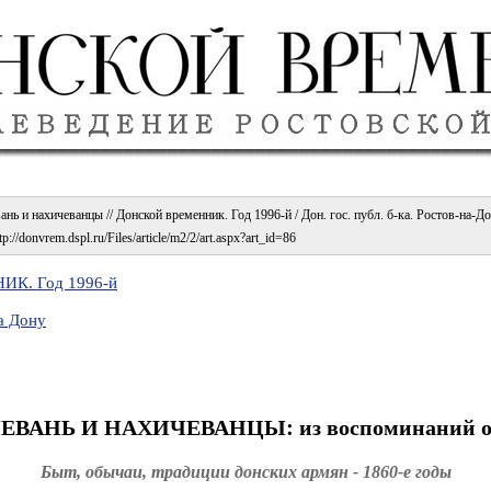
ь и нахичеванцы // Донской временник. Год 1996-й / Дон. гос. публ. б-ка. Ростов-на-Дон
p://donvrem.dspl.ru/Files/article/m2/2/art.aspx?art_id=86
К. Год 1996-й
а Дону
ВАНЬ И НАХИЧЕВАНЦЫ: из воспоминаний о 
Быт, обычаи, традиции донских армян - 1860-е годы