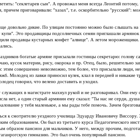
етить: "секлетарев сын". А провожал меня всегда Леонтий потому,
, причем приговаривали: "хазах", т.е. оскорбительно "русский": м
ще довольно дикие. По улицам постоянно можно было слышать на
ут купи". Это продавщицы подсолнечных семян приглашали армянок 
дили продавцы кустарных конфет "алвице". А летом мороженщики. 
ались.
аздников богатые армяне присылали гостинцы секретарю: голову са
чаю, кусок материи, рису, окорока и пр. Отец, было, решительно за
 с этим совершенно невозможно, тем более, что присылали люди, н
яжб. Молодец из лавки приносил кулек, клал в передней и никакие т
олодец говорил, что велено доставить и уходил.
 служащих в магистрате махнул рукой и не разговаривал. Они ему с
ысла нет, а один старый армянин ему сказал: "Ты нас не серди, душ
алование у тебя маленькое, а мы рады тебе помочь. Зачем брезгов
ься к смотрителю уездного училища Эдуарду Ивановичу Виссору. 
им образованием. Он был из третьего курса Педагогического инст
ым образом пансион для мальчиков. У него, между прочим, подгот
таганрогскую гимназию. Это был очень популярный пансион.