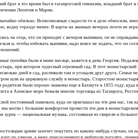
й брат в это время был в таганрогской гимназии, младший брат и 
опечении Леонтия и Марии.
ычайно обильно. Всевозможные сладости то и дело обносили, мног
но, водку гораздо менее. В карты на званных вечерах почти не игра
лась на отца, что он приходит с вечеров выпивши, он не оправдывал
льзя и, чтобы избежать выпивки, надо вовсе не ходить, что он согл
отношений.
ные попойки были в июне месяце, кажется в день Георгия. Недалек
стырь, при котором чудесный огромный сад. В этот монастырский
есколько дней в сад, распивали там и угощали друг друга. Семьи пе
утром шли на церковную службу в монастырь. Старостою монастыр
 родители были хорошо знакомы еще в Бахмуте в 1855 году, куда 
лота в Азовское море бежали многие торговцы из Таганрога, Росто
свой постоянный павильон, куда он приглашал на эти дни нас, так ка
, мы могли с большим комфортом провести эти дни в монастырском
я зурна — национальная музыка, состоявшая из свирели и большог
ростолюдин армян захочет покутить по какому-нибудь случаю, он н
 идет по улицам, к нему присоединяются любители погулять, прич