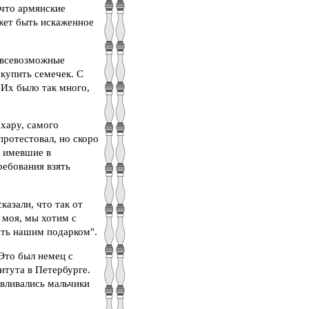
 что армянские
ожет быть искаженное
 всевозможные
купить семечек. С
Их было так много,
хару, самого
протестовал, но скоро
е имевшие в
ребования взять
казали, что так от
а моя, мы хотим с
ать нашим подарком".
Это был немец с
итута в Петербурге.
авливались мальчики