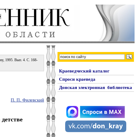
у, 1995. Вып. 4. С. 168-
Краеведческий каталог
Спроси краеведа
Донская электронная библиотека
П. П. Филевский
детстве