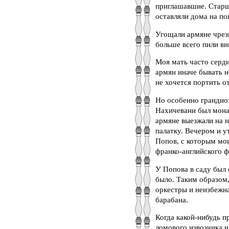
приглашавшие. Старши
оставляли дома на п
Угощали армяне чрезв
больше всего пили ви
Моя мать часто серди
армян иначе бывать не
не хочется портить 
Но особенно грандиоз
Нахичевани был мона
армяне выезжали на н
палатку. Вечером и 
Попов, с которым мои
франко-английского ф
У Попова в саду был 
было. Таким образом
оркестры и неизбежна
барабана.
Когда какой-нибудь п
ломового извозчика и