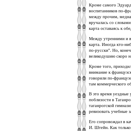
Кроме самого Эдуард
воспитанников по-фра
между прочим, медная
вручалась со словами
карта оставаясь к обед
Между утренними и в
карта. Иногда кто-ни
по-русски". Но, коне
великодушию скоро н
Кроме того, приходил
внимание к французск
говорили по-французс
там коммерческого о
В это время уездные 
поблизости в Таганро
таганрогской гимнази
ревизовать учебные з
Его сопровождал в ка
И. Штейн. Как только