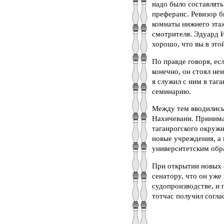
надо было составлять
преферанс. Ревизор б
комнаты нижнего эта
смотрителя. Эдуард И
хорошо, что вы в это
По правде говоря, ес
конечно, он стоял не
я служил с ним в таг
семинарию.
Между тем вводились 
Нахичевани. Принимат
таганрогского окружн
новые учреждения, а 
университетским обр
При открытии новых с
сенатору, что он уже
судопроизводстве, и 
тотчас получил согла