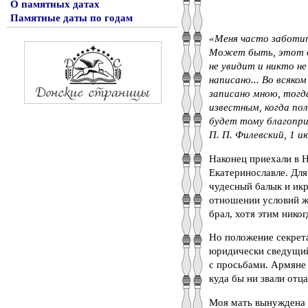
О памятных датах
Памятные даты по годам
«Меня часто заботит
Может быть, этот д
не увидит и никто не
написано... Во всяком
записано мною, тогд
известным, когда по
будет тому благопри
П. П. Филевский, 1 ию
Наконец приехали в Н
Екатеринославле. Для
чудесный балык и икр
отношении условий жи
брал, хотя этим никог
Но положение секрета
юридически сведущий
с просьбами. Армяне 
куда бы ни звали отц
Моя мать вынуждена б