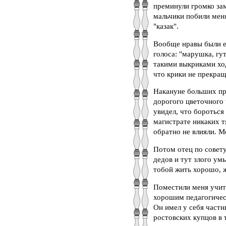
преминули громко зам
мальчики побили меня
"казак".
Вообще нравы были е
голоса: "марушка, г
такими выкриками хо
что крики не прекращ
Накануне больших пр
дорогого цветочного 
увидел, что бороться
магистрате никаких т
обратно не влияли. М
Потом отец по совету
дедов и тут злого ум
тобой жить хорошо, ж
Поместили меня учит
хорошим педагогическ
Он имел у себя частн
ростовских купцов в 