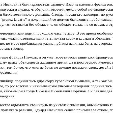
а Ивановича был надзиратель француз Изар из пленных французов.
нцузски и следил, чтобы они говорили между собой по-французски.
 бляха величиною с донышко блюдца, и если кто заговорит по-русс
 "prenez la carte" и получивший ее должен был ловить проболтавшег
у, тот оставался без обеда, т. е. он обедал, только не со всеми, а о
ечерними занятиями проходило часа четыре. В это время особенно 
будь, желая повеликодушничать, прятал карту в карман и объявлял:
чно, по мере приближения ужина публика начинала быть на стороже,
астанет конец.
 еще француз Пижоль, и он уже теоретически занимался французск
ому языку объясняется желанием армян, да и ростовского купечест
ки, тем более, что многие богатые армяне посылали своих детей в
бразования.
училища подчинялись директору губернской гимназии, а так как бы
ге, то ростовские и нахичеванские учебные заведения подчинялись
и, каковым был тогда Николай Николаевич Порунов. Он раз или два
аведения.
честве адъютанта кто-нибудь из учителей гимназии, обыкновенно И
 приезжала ревизия, Эдуард Иванович сейчас присылал за отцом, п