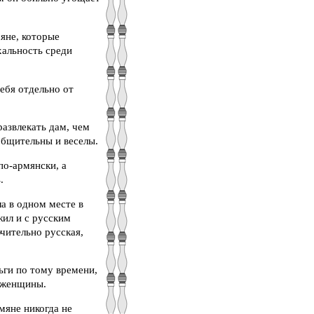
яне, которые
хальность среди
ебя отдельно от
развлекать дам, чем
общительны и веселы.
по-армянски, а
.
а в одном месте в
жил и с русским
чительно русская,
ьги по тому времени,
и женщины.
мяне никогда не