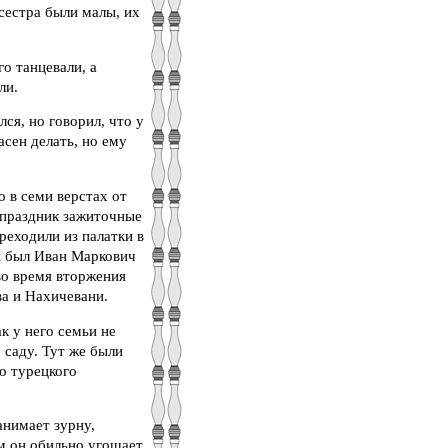
сестра были малы, их
о танцевали, а
ли.
ся, но говорил, что у
асен делать, но ему
о в семи верстах от
 праздник зажиточные
реходили из палатки в
я был Иван Маркович
во время вторжения
ва и Нахичевани.
к у него семьи не
 саду. Тут же были
о турецкого
анимает зурну,
ем он обильно угощает