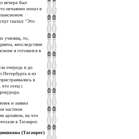
до вечера был
то нечаянно попал в
м пансионом
пуг сказал: "Это
ых училищ, то,
ервича, впоследствии
нсионе я готовился в
ла очередь и до
з Петербурга и из
 пристраивались в
 что отец с
прокурора.
овек и заявил
при частном
ым архивом, на что
еехали в Таганрог.
врюшкина (Таганрог)