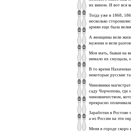
их вином. И вот вся 
Тогда уже в 1868, 18
несколько сторонилис
армян еще была велик
А женщины вели жизнь
мужчин и вели разгов
Моя мать, бывая на в
нимало их смущала, н
В то время Нахичева
некоторые русские та
Чиновники магистрата
саду Чорчопова, где 
чиновничеством, кот
прекрасно оплачивала
Заработки в Ростове 
а из России на эти о
Меня в городе скоро 