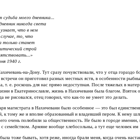
 судьба моего дневника...
невник никогда света
 узнает, что в нем
 случае, то, что
а только станет
литический строй
ятствовать...»
ня 1940 г.
ахичевань-на-Дону. Тут сразу почувствовали, что у отца гораздо б
 встречи он приготовил разных местных яств, в особенности рыбн
а, т. е. роскошь для нас прямо недоступная. После тяжелых в мат
зни в Екатеринославле, жизнь в Нахичевани была благом. Взяток о
да не рисовался, отец говорил, что как-то не умеет это делать.
ря магистрата в Нахичевани было особенное — это был единственн
, к тому же и вполне образованный и владевший пером. К нему шли
его очень полюбили за общественность. Не было в городе именин, к
а с семейством. Армяне вообще хлебосольны, а тут еще человек им
ыла тоже бывать, хотя реже, иногда брали меня, когда очень наста