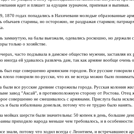
компания идет и пляшет за едущим зурначом, припевая и выпивая.
69, 1870 годах попадались в Нахичевани молодые образованные арм
ь обычаев старины, но осторожно, не раздражая стариков; патриар
а.
 замкнутую, на балы выезжали, одевались роскошно, но держали с
оры только о хозяйстве.
ечерах, часто подзывала в дамское общество мужчин, заставляя их 
о иногда ей удавалось развлечь дам, так как армяне вообще очень 
нь был еще совершенно армянским городом. Все русские говорили 
к плохо говорили по-русски, что их не всегда можно было понимать
 были все русские древние старожилы города. Русская колония жил
ныне завод "Аксай", в противоположную сторону от Ростова. Отец 
орое совершенно не смешивалось с армянами. Прислуга была исклю
сь и была избалована донельзя, потому что ее трудно было нанять.
на мойках шерсти были значительны: 50 копеек в день, большие ден
краины приходило народа меньше чем требовалось, и в особенност
все знали, потому что ходил всегда с Леонтием, и встречавшиеся ар