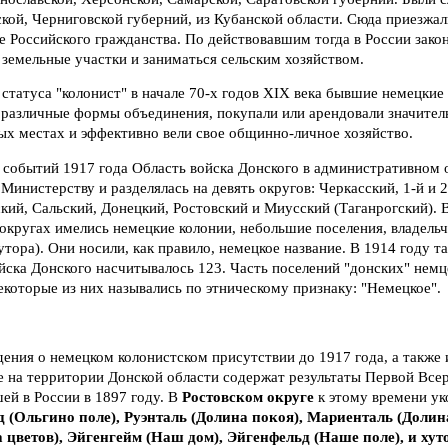
кой, Черниговской губерний, из Кубанской области. Сюда приезжал
 Российского гражданства. По действовавшим тогда в России зако
 земельные участки и заниматься сельским хозяйством.
статуса "колонист" в начале 70-х годов XIX века бывшие немецкие
 различные формы объединения, покупали или арендовали значител
ых местах и эффективно вели свое общинно-личное хозяйство.
 событий 1917 года Область войска Донского в административном
инистерству и разделялась на девять округов: Черкасский, 1-й и 2
ий, Сальский, Донецкий, Ростовский и Миусский (Таганрогский). 
 округах имелись немецкие колонии, небольшие поселения, владель
утора). Они носили, как правило, немецкое название. В 1914 году т
йска Донского насчитывалось 123. Часть поселений "донских" нем
некоторые из них назывались по этническому признаку: "Немецкое".
ения о немецком колонистском присутствии до 1917 года, а также 
е на территории Донской области содержат результаты Первой Все
ей в России в 1897 году. В
Ростовском округе
к этому времени ук
 (Ольгино поле), Руэнталь (Долина покоя), Мариенталь (Долин
цветов), Эйгенгейм (Наш дом), Эйгенфельд (Наше поле), и хут