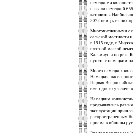
немецкими колониста
назвали немецкий 655
католиков. Наибольши
3072 немца, из них п
Многочисленными ок
сельской местности и
в 1915 году, в Миусс
плотной массой неме
Кальмиус и по реке Б
пункта с немецким на
Много немецких коло
Немецкие населенные 
Первая Всероссийска
ежегодного увеличени
Немецким колонистам 
предъявлялись различ
эксплуатации пришло
распространенным бы
приема в общины русс
Эта так называемая "