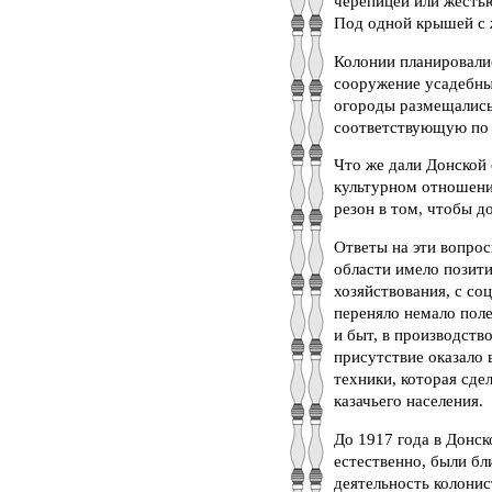
черепицей или жестью
Под одной крышей с 
Колонии планировалис
сооружение усадебны
огороды размещались 
соответствующую по 
Что же дали Донской 
культурном отношени
резон в том, чтобы д
Ответы на эти вопро
области имело позити
хозяйствования, с со
переняло немало поле
и быт, в производств
присутствие оказало 
техники, которая сде
казачьего населения.
До 1917 года в Донск
естественно, были бл
деятельность колонис