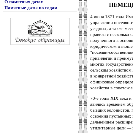
О памятных датах
НЕМЕЦ
Памятные даты по годам
4 июня 1871 года Им
управлении поселян-с
уездных, а также мес
правила с несколько 
полученного в основн
юридическом отношен
"поселян-собственник
привилегии и преимущ
многих государствен
сельским хозяйством,
в конкретной хозяйст
официозные определен
хозяйства в советское
70-е годы XIX века и
явились временем об
бывших колонистов, п
освоения пустынных 
дальнейшем расширен
утилитарные цели — 