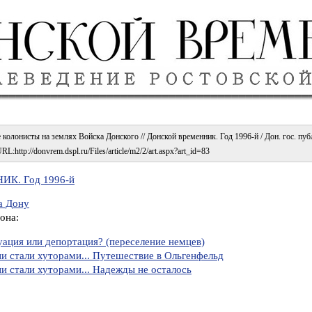
колонисты на землях Войска Донского // Донской временник. Год 1996-й / Дон. гос. публ
L:http://donvrem.dspl.ru/Files/article/m2/2/art.aspx?art_id=83
К. Год 1996-й
а Дону
она:
уация или депортация? (переселение немцев)
и стали хуторами... Путешествие в Ольгенфельд
и стали хуторами... Надежды не осталось