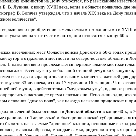
 немецких колонистов на Дону относятся, по разысканиям известно
 Б. В. Лунина, к концу XVIII века, когда в области появились две н
ограф В. Богачев утверждал, что в начале XIX века на Дону появ
жном количестве".
тверждения о приобретении земель немцами-колонистами в XVIII и
енные указания на этот счет имеются, они относятся к концу 60-х — 
сках населенных мест Области войска Донского в 60-х годах прошл
кий хутор в отдаленной местности на северо-востоке области, в Хо
зен. В названии явно прослеживается первоначальное местожитель
Располагался Эссенгаузен у небольшой степной речушки Свинушки, 
имел всего два двора при значительном количестве жителей для дву
сенгаузене 33 человека, из них 17 мужчин и 16 женщин. Что застав
ннейшей глуши, в действительно "медвежьем углу", вдали от расп
 определить в настоящее время невозможно. Ясно лишь одно, что 
ры освоения "дикого поля", как некогда называли придонские и при
цких поселений была основана в
Донской области
в конце 60-х, в 
рые граничили с Таврической и Екатеринославской губерниями, тяго
то были так называемые "дочерние" колонии, основанные выходцам
вились, главным образом, молодые семьи, родители которых прожи
нославской, Херсонской, Самарской, Саратовской губерний. Были 