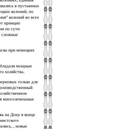
ывались в пустынных
цких колоний, по
ия" колоний во всех
от принцип
ии по сути
и сложные
колы при немецких
зобладали мощные
о хозяйства.
зерновых только для
производственный
хозяйственном
ля многолемешные
а на Дону в конце
онистского
ились... новые