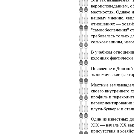
вероисповеданием, о
местностях. Однако 
нашему мнению, явил
отношениях — хозяйс
"самообеспечения" с
требовалась только д
сельхозмашины, изгот
В учебном отношении
колониях фактически
Появление в Донской 
экономические факто
Местные землевладел
своего внутреннего 
профиль и переходит
переориентировании 
плуги-буккеры и стал
Один из известных д
XIX — начале XX века
присутствия и хозяйс