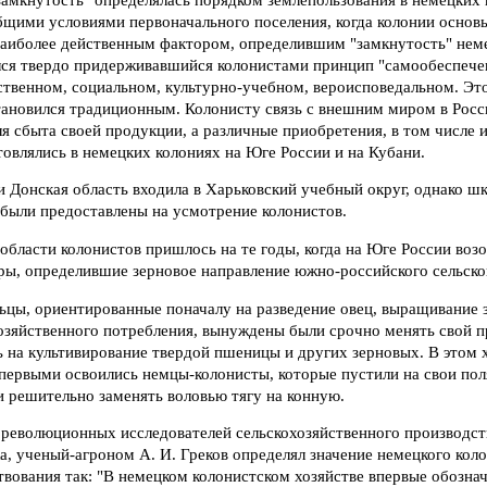
бщими условиями первоначального поселения, когда колонии основ
наиболее действенным фактором, определившим "замкнутость" неме
ся твердо придерживавшийся колонистами принцип "самообеспечен
твенном, социальном, культурно-учебном, вероисповедальном. Эт
тановился традиционным. Колонисту связь с внешним миром в Росс
ля сбыта своей продукции, а различные приобретения, в том числе 
овлялись в немецких колониях на Юге России и на Кубани.
 Донская область входила в Харьковский учебный округ, однако ш
 были предоставлены на усмотрение колонистов.
области колонистов пришлось на те годы, когда на Юге России во
ры, определившие зерновое направление южно-российского сельског
ьцы, ориентированные поначалу на разведение овец, выращивание 
хозяйственного потребления, вынуждены были срочно менять свой 
ь на культивирование твердой пшеницы и других зерновых. В этом 
первыми освоились немцы-колонисты, которые пустили на свои по
и решительно заменять воловью тягу на конную.
ореволюционных исследователей сельскохозяйственного производств
, ученый-агроном А. И. Греков определял значение немецкого кол
твования так: "В немецком колонистском хозяйстве впервые обознач