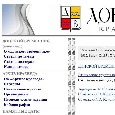
ДОНСКОЙ ВРЕМЕННИК
(альманах)
Терещенко А. Г. Немецкие 
О «Донском временнике»
1995. Вып. 4. С. 137-153 UR
Статьи по темам
Статьи по годам
ДОНСКОЙ ВРЕМЕННИ
Наши авторы
АРХИВ КРАЕВЕДА
Этнические группы н
Об «Архиве краеведа»
См. также о немцах Д
Персоны
Терещенко А. Г. Эвак
Населенные пункты
Сокольский Э. Колони
Организации
Сокольский Э. Колони
Периодические издания
Библиография
ПАМЯТНЫЕ ДАТЫ