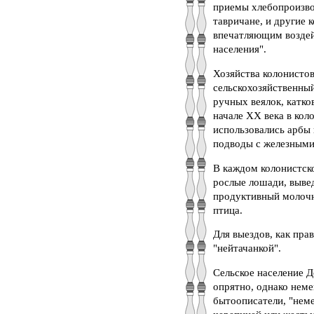
приемы хлебопроизвод
тавричане, и другие 
впечатляющим воздей
населения".
Хозяйства колонисто
сельскохозяйственный
ручных веялок, катко
начале XX века в кол
использовались арбы 
подводы с железными 
В каждом колонистск
рослые лошади, выве
продуктивный молочн
птица.
Для выездов, как пра
"нейтачанкой".
Сельское население Д
опрятно, однако неме
бытоописатели, "неме