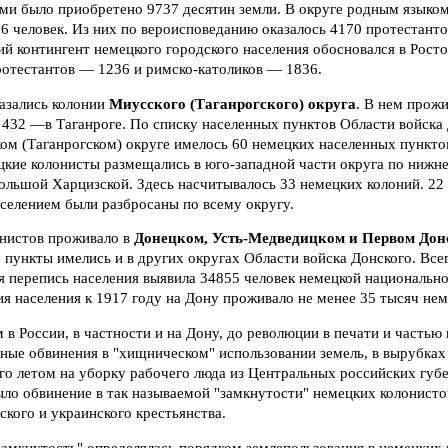
ми было приобретено 9737 десятин земли. В округе родным языком
6 человек. Из них по вероисповеданию оказалось 4170 протестанто
й контингент немецкого городского населения обосновался в Росто
ротестантов — 1236 и римско-католиков — 1836.
азались колонии
Миусского (Таганрогского) округа
. В нем прожи
 432 —в Таганроге. По списку населенных пунктов Области войска 
ком (Таганрогском) округе имелось 60 немецких населенных пунктом.
цкие колонисты размещались в юго-западной части округа по нижн
ольшой Харцизской. Здесь насчитывалось 33 немецких колоний. 22
селением были разбросаны по всему округу.
нистов проживало в
Донецком, Усть-Медведицком и Первом Дон
пункты имелись и в других округах Области войска Донского. Все
я перепись населения выявила 34855 человек немецкой национально
я населения к 1917 году на Дону проживало не менее 35 тысяч нем
в России, в частности и на Дону, до революции в печати и частью
ные обвинения в "хищническом" использовании земель, в вырубках
го летом на уборку рабочего люда из Центральных российских губ
ло обвинение в так называемой "замкнутости" немецких колонистов
кого и украинского крестьянства.
замкнутость" определялась порядком землепользования в немецких