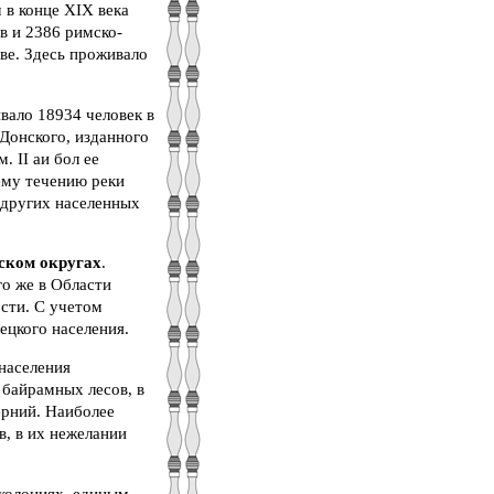
 в конце XIX века
в и 2386 римско-
ве. Здесь проживало
вало 18934 человек в
Донского, изданного
 II аи бол ее
ему течению реки
 других населенных
ском округах
.
го же в Области
сти. С учетом
ецкого населения.
 населения
 байрамных лесов, в
ерний. Наиболее
, в их нежелании
 колониях, единым