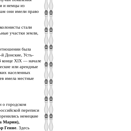
и и немцы из
нам они имели право
 колонисты стали
ьные участки земли,
 отношении была
-й Донские, Усть-
В конце XIX — начале
ческие или арендные
аких населенных
цев имела местные
и о городском
российской переписи
оренились немецкие
а Марии),
ор Генне
. Здесь