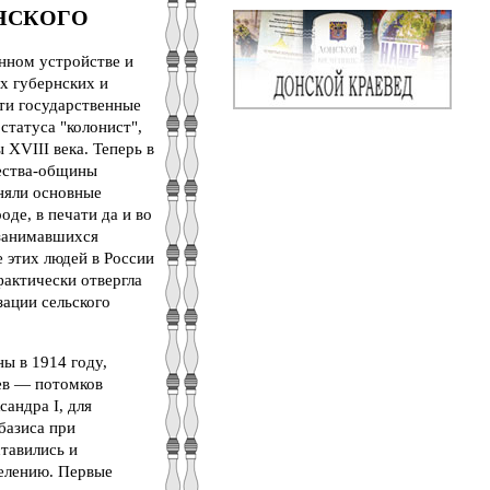
НСКОГО
нном устройстве и
х губернских и
эти государственные
статуса "колонист",
 XVIII века. Теперь в
щества-общины
аняли основные
де, в печати да и во
 занимавшихся
 этих людей в России
фактически отвергла
зации сельского
ы в 1914 году,
ев — потомков
андра I, для
базиса при
тавились и
елению. Первые