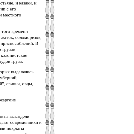
тьяне, и казаки, и
ип с его
и местного
 того времени
 жаток, соломорезок,
и приспособлений. В
и грузов
 колонистские
удов груза.
торых выделялись
губерний,
", свиньи, овцы,
 жаргоне
нкты выглядели
бщают современники и
были покрыты