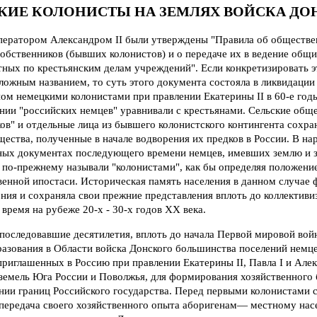
КИЕ КОЛОНИСТЫ НА ЗЕМЛЯХ ВОЙСКА ДО
ператором Александром II были утверждены "Правила об обществе
обственников (бывших колонистов) и о передаче их в ведение общи
тных по крестьянским делам учреждений". Если конкретизировать 
сложным названием, то суть этого документа состояла в ликвидации 
ом немецкими колонистами при правлении Екатерины II в 60-е годы
ии "российских немцев" уравнивали с крестьянами. Сельские об
ов" и отдельные лица из бывшего колонистского контингента сохр
ества, полученные в начале водворения их предков в России. В наро
ных документах последующего времени немцев, имевших землю и
 по-прежнему называли "колонистами", как бы определяя положение
венной ипостаси. Историческая память населения в данном случае 
ия и сохраняла свои прежние представления вплоть до коллективи
 время на рубеже 20-х - 30-х годов XX века.
 последовавшие десятилетия, вплоть до начала Первой мировой войн
разования в Области войска Донского большинства поселений немц
риглашенных в Россию при правлении Екатерины II, Павла I и Алекс
земель Юга России и Поволжья, для формирования хозяйственного 
ии границ Российского государства. Перед первыми колонистами с
передача своего хозяйственного опыта аборигенам— местному нас