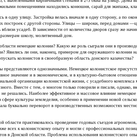
, с выбеленными кирпичными стенами в 2-3 окна на улицу. Дома в
жилыми помещениями находились конюшня, сарай для экипажа, кла
ь в одну улицу. Застройка велась вначале в одну сторону, а по око
х построек с другой стороны. Улицы — широки, перед домами —ц
вблизи усадеб. В зависимости от количества дворов сразу же начи
размерам школу, молитвенный дом.
области немецкие колонии? Какую же роль сыграли они в производ
и? Явились ли они, наконец, примером для окружавшего колонии на
опускать колонистов в своеобразную область донского казачества?
сы представляются однозначными. Немецкое колонистское присутст
вное значение и в экономическом, и в культурно-бытовом отношен
циальной организации колонистской жизни, с усадебного комплекса
зного. Вместе с тем, о многом только говорили и писали, однако, в
о не решались. Наиболее эффективное и массовое влияние немецкое
в сфере культуры земледелия, особенно в применении новой сельск
лала буквально переворот в производственных возможностях местно
ой области практиковалось проведение годовых съездов агрономов,
иже всех к колонистскому опыту и могли с профессиональных пози
тов в Донской области. Проблема использования колонистского опы