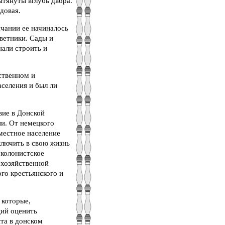
ытянуты вглубь двора.
довая.
нчании ее начиналось
ветники. Сады и
нали строить и
ственном и
селения и был ли
вие в Донской
ии. От немецкого
 местное население
ключить в свою жизнь
 колонистское
охозяйственной
го крестьянского и
 которые,
ций оценить
та в донском