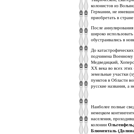
колонистов из Волынс
Германии, не имевшие
приобретать в стране
После аннулирования 
широко использовать
обустраивались в нов
До катастрофических
подчинена Военному М
Медведицкий, Хоперск
XX века во всех этих
земельные участки (х
пунктов в Области во
русские названия, а 
Наиболее полные свед
немецком контингент
населения, проходивш
колонии
Ольгенфельд
Блюменталь (Долина 