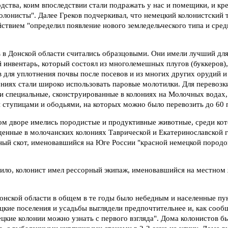
ства, коим впоследствии стали подражать у нас и помещики, и крес
колонисты". Далее Греков подчеркивал, что немецкий колонистский т
ствием "определил появление нового земледельческого типа и сред
в в Донской области считались образцовыми. Они имели лучший для
 инвентарь, который состоял из многолемешных плугов (буккеров),
в для уплотнения почвы после посевов и из многих других орудий 
ониях стали широко использовать паровые молотилки. Для перевозк
и специальные, сконструированные в колониях на Молочных водах,
ступицами и ободьями, на которых можно было перевозить до 60 п
ом дворе имелись породистые и продуктивные животные, среди ко
денные в молочанских колониях Таврической и Екатеринославской 
ый скот, именовавшийся на Юге России "красной немецкой породой
вило, колонист имел рессорный экипаж, именовавшийся на местном
онской области в общем в те годы было небедным и населенные пу
цкие поселения и усадьбы выглядели предпочтительнее и, как соо
цкие колонии можно узнать с первого взгляда". Дома колонистов 