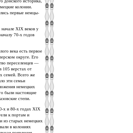
го донского историка,
емецкие колонии.
ились первые немцы-
 начале XIX веков у
началу 70-х годов
ого века есть первое
перском округе. Его
ство переселенцев —
в 105 верстах от
х семей. Всего же
ило эти семьи
оложения немецких
это были настоящие
азовские степи.
70-х и 80-х годах XIX
тели к портам и
и из старых немецких
вали в колониях
случаи появления