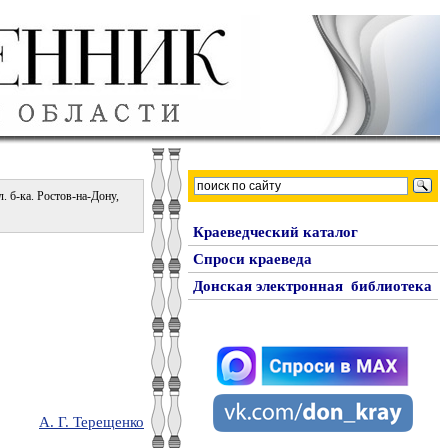
. б-ка. Ростов-на-Дону,
Краеведческий каталог
Спроси краеведа
Донская электронная библиотека
А. Г. Терещенко