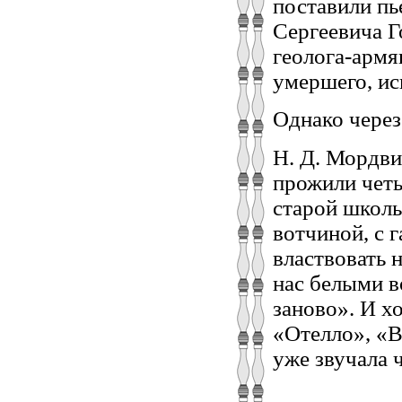
поставили пь
Сергеевича Г
геолога-армя
умершего, ис
Однако через
Н. Д. Мордви
прожили четы
старой школы
вотчиной, с 
властвовать 
нас белыми в
заново». И х
«Отелло», «В
уже звучала ч