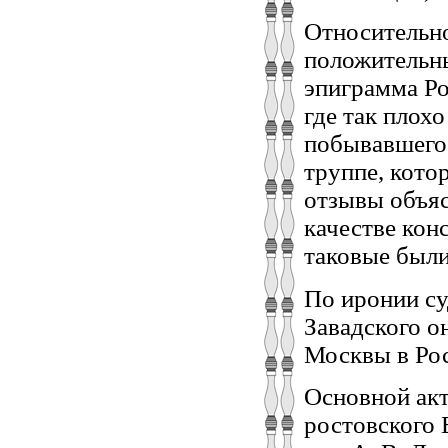
Относительно
положительны
эпиграмма Ро
где так плох
побывавшего 
труппе, кото
отзывы объяс
качестве кон
таковые были
По иронии су
Завадского о
Москвы в Рос
Основной акт
ростовского 