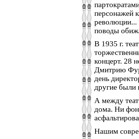
партократами 
персонажей 
революции...
поводы обижат
В 1935 г. те
торжественн
концерт. 28 
Дмитрию Фурм
день директо
другие были
А между теат
дома. Ни фон
асфальтирова
Нашим соврем