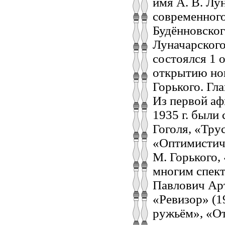
имя А. В. Лу
современного
Будённовског
Луначарского
состоялся 1 о
открытию нов
Горького. Гл
Из первой аф
1935 г. были
Гоголя, «Тру
«Оптимистиче
М. Горького,
многим спект
Павлович Арт
«Ревизор» (19
ружьём», «От