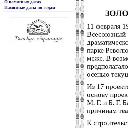
О памятных датах
Памятные даты по годам
ЗОЛО
11 февраля 1
Всесоюзный о
драматическо
парке Револю
меже. В воз
предполагало
осенью текущ
Из 17 проект
основу проек
М. Г. и Б. Г.
причинам теа
К строительс