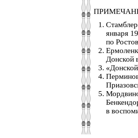
ПРИМЕЧАН
Стамблер
января 19
по Ростов
Ермоленко
Донской в
«Донской 
Перминова
Приазовск
Мордвино
Бенкендор
в воспом