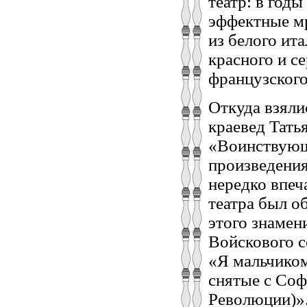
театр: в год
эффектные м
из белого ит
красного и с
французского 
Откуда взяли
краевед Тать
«Воинствующ
произведения
нередко впеч
театра был 
этого знамен
Войскового с
«Я мальчиком
снятые с Соф
Революции)»