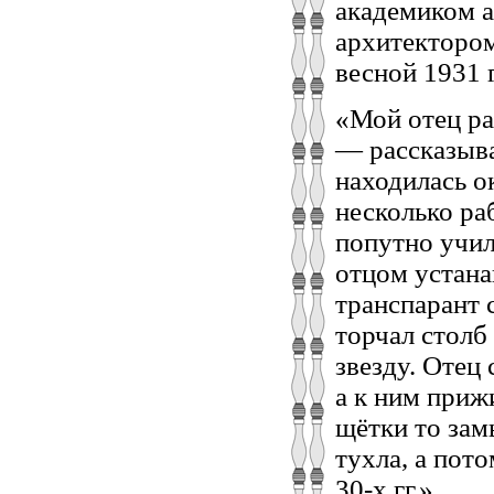
академиком а
архитектором
весной 1931 г
«Мой отец ра
— рассказыва
находилась о
несколько ра
попутно учил
отцом устан
транспарант 
торчал столб 
звезду. Отец
а к ним приж
щётки то зам
тухла, а пото
30-х гг.».