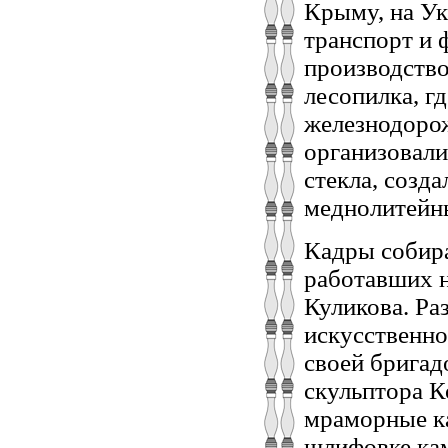
Крыму, на Ук
транспорт и 
производство
лесопилка, г
железнодорож
организовали
стекла, созд
меднолитейны
Кадры собира
работавших н
Куликова. Ра
искусственно
своей бригад
скульптора К
мраморные ка
шлифовке кам