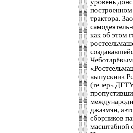
уровень донс
построенном 
трактора. З
самодеятельн
как об этом 
ростсельмаше
создававшей
Чеботарёвым
«Ростсельмаш
выпускник Ро
(теперь ДГТУ
пропустивши
международно
джазмэн, авт
сборников па
масштабной с