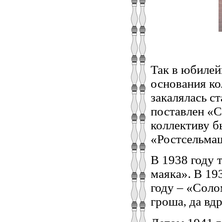
Так в юбилей
основания ко
закалялась с
поставлен «С
коллективу б
«Ростсельма
В 1938 году 
маяка». В 19
году – «Соло
гроша, да вд