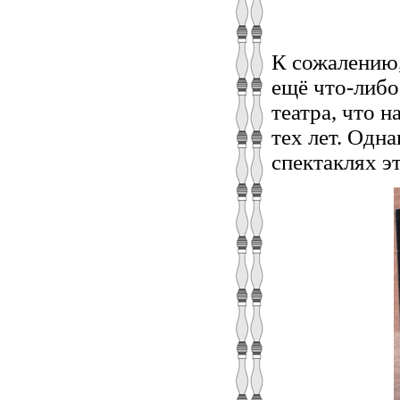
К сожалению,
ещё что-либо
театра, что 
тех лет. Одна
спектаклях э