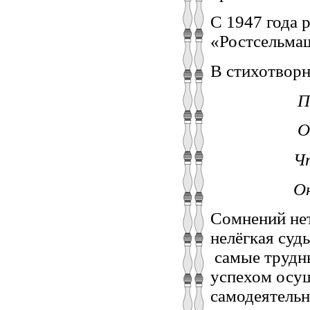
С 1947 года 
«Ростсельмаш
В стихотворн
Потом бы
Он колле
Что это 
Он режис
Сомнений нет
нелёгкая суд
самые трудны
успехом осущ
самодеятельн