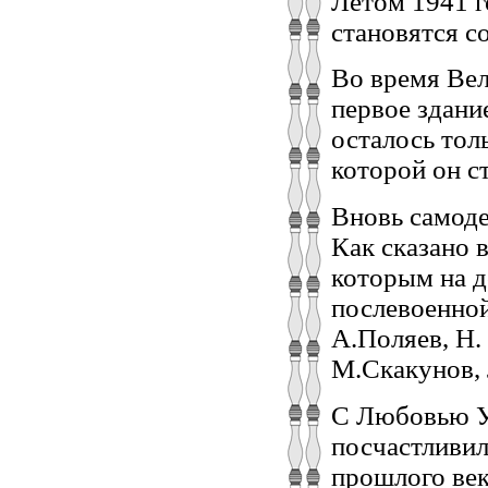
Летом 1941 г
становятся с
Во время Ве
первое здани
осталось тол
которой он с
Вновь самоде
Как сказано 
которым на д
послевоенно
А.Поляев, Н.
М.Скакунов, 
С Любовью У
посчастливил
прошлого век