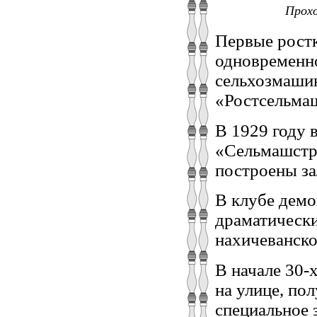
Прохо
Первые ростк
одновременно
сельхозмашин
«Ростсельма
В 1929 году 
«Сельмашстро
построены за
В клубе демо
драматически
нахичеванско
В начале 30-х
на улице, по
специальное 