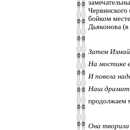
замечательны
Червинского 
бойком месте
Дьяконова (в
Затем Измай
На мостике е
И повела над
Наш драмати
продолжаем м
Она творила 