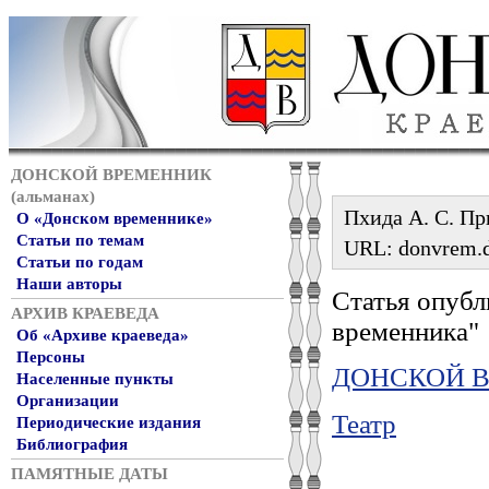
ДОНСКОЙ ВРЕМЕННИК
(альманах)
Пхида А. С. Пр
О «Донском временнике»
Статьи по темам
URL: donvrem.ds
Статьи по годам
Наши авторы
Статья опубл
АРХИВ КРАЕВЕДА
временника"
Об «Архиве краеведа»
Персоны
ДОНСКОЙ ВР
Населенные пункты
Организации
Театр
Периодические издания
Библиография
ПАМЯТНЫЕ ДАТЫ