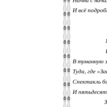
Начни с нача
И всё подроб
В тридц
Создал, 
Я ошиби
При «Рос
В туманную з
Туда, где «З
Спектакль бил
И пятьдесят 
Завадск