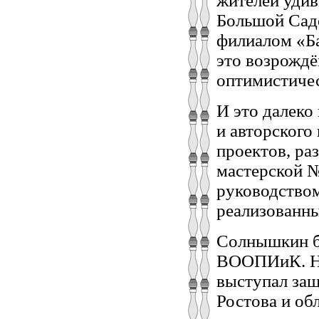
жителей удив
Большой Садо
филиалом «Ба
это возрождё
оптимистичес
И это далеко
и авторского
проектов, ра
мастерской №
руководством
реализованн
Солнышкин б
ВООПИиК. На
выступал защ
Ростова и об