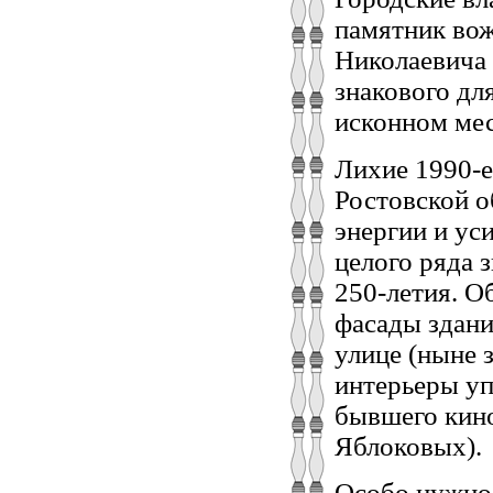
памятник во
Николаевича 
знакового дл
исконном мес
Лихие 1990‑е
Ростовской о
энергии и ус
целого ряда 
250‑летия. О
фасады здани
улице (ныне 
интерьеры уп
бывшего кино
Яблоковых).
Особо нужно 