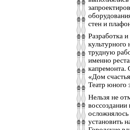
запроектиров
оборудования
стен и плафо
Разработка и
культурного 
трудную рабо
именно реста
капремонта. 
«Дом счастья
Театр юного 
Нельзя не от
воссоздании 
осложнялось 
установить н
Городские вл