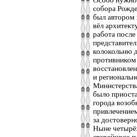
собора Рожд
был автором 
вёл архитект
работа после
представител
колокольню 
противником 
восстановлен
и региональн
Министерства
было приоста
города возоб
привлечением
за достоверн
Ныне четырёх
старейшую пл