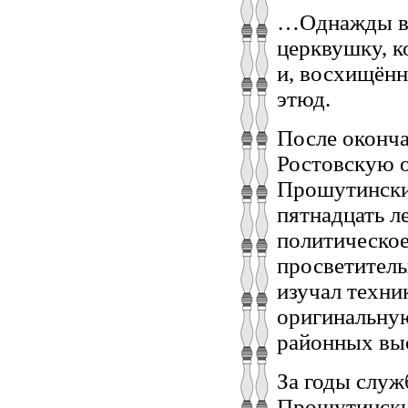
…Однажды в л
церквушку, к
и, восхищённ
этюд.
После оконча
Ростовскую о
Прошутински
пятнадцать л
политическое
просветитель
изучал техни
оригинальную
районных выс
За годы слу
Прошутинский