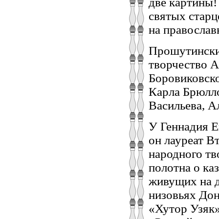
две картины!
святых старц
на православ
Прошутинский
творчество А
Боровиковско
Карла Брюлло
Васильева, А
У Геннадия Е
он лауреат В
народного тв
полотна о ка
живущих на д
низовьях Дон
«Хутор Узяк»