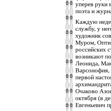
уперев руки 
поэта и журн
Каждую неде
службу, у не
художник сов
Муром, Оптин
российских с
возникают п
Леонида, Мак
Варсонофия, 
первой наст
архимандрита
Очаково Азов
октября (в д
Евгеньевич п