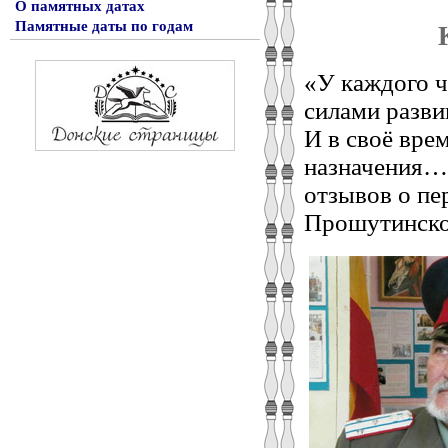
О памятных датах
Памятные даты по годам
«У каждого ч
силами разви
И в своё вре
назначения…»
отзывов о пе
Прошутинско