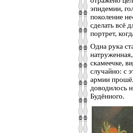
отражено цел
эпидемии, го
поколение не
сделать всё 
портрет, когд
Одна рука ста
натруженная,
скамеечке, в
случайно: с 
армии прошё
доводилось н
Будённого.