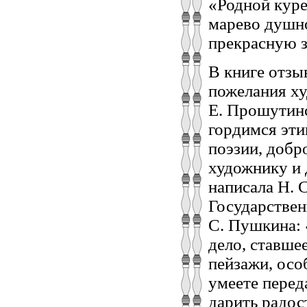
«Родной куре
марево душно
прекрасную з
В книге отзы
пожелания ху
Е. Прошутинс
гордимся эти
поэзии, добр
художнику и 
написала Н. 
Государствен
С. Пушкина: 
дело, ставше
пейзажи, осо
умеете перед
дарить радос