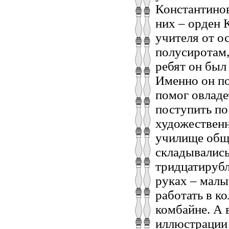
Константинов
них – орден 
учителя от о
полусиротам,
ребят он был
Именно он п
помог овладе
поступить по
художественн
училище обще
складывались
тридцатирубл
руках – мал
работать в к
комбайне. А 
иллюстрации