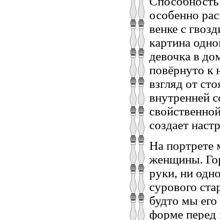
Способность 
особенно рас
венке с гвоз
картина одно
девочка в до
повёрнуто к 
взгляд от сто
внутренней с
свойственной
создает наст
На портрете 
женщины. Гор
руки, ни одн
сурового стар
будто мы его
форме перед 