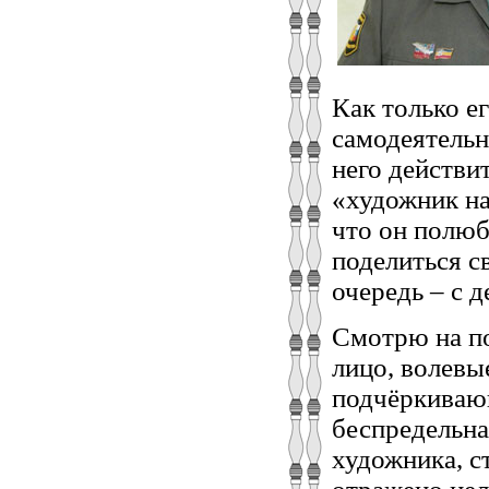
Как только е
самодеятель
него действит
«художник нач
что он полюб
поделиться 
очередь – с 
Смотрю на по
лицо, волевы
подчёркивающ
беспредельна
художника, с