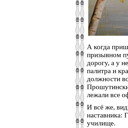
А когда приш
призывном пу
дорогу, а у 
палитра и кр
должности в
Прошутинский
лежали все о
И всё же, ви
наставника: 
училище.