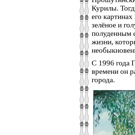
Курилы. Тогд
его картинах 
зелёное и гол
полуденным с
жизни, котор
необыкновен
С 1996 года 
времени он р
города.