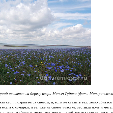
ериод цветения на берегу озера Маныч-Гудило (фото Миноранского 
как стол, покрывается снегом, и, если не ставить вех, легко сбиться
ехала с ярмарки, и ее, уже на своем участке, застигла ночь и метел
, с дороги сбились, долго крутили лошадей, разыскивая ее, несколь