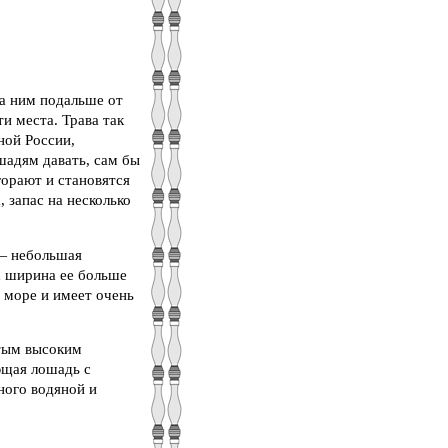
за ним подальше от
ти места. Трава так
ной России,
шадям давать, сам бы
ыгорают и становятся
 запас на несколько
 — небольшая
х ширина ее больше
е море и имеет очень
стым высоким
ющая лошадь с
ного водяной и