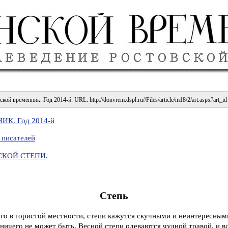
ской временник. Год 2014-й. URL: http://donvrem.dspl.ru//Files/article/m18/2/art.aspx?art_i
К. Год 2014-й
 писателей
СКОЙ СТЕПИ
.
Степь
го в гористой местности, степи кажутся скучными и неинтересными
ничего не может быть. Весной степи одеваются чудной травой, и все