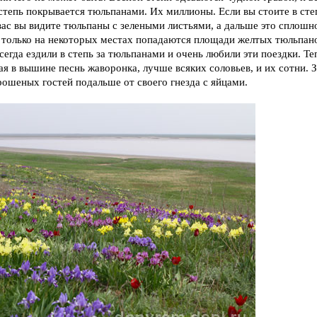
степь покрывается тюльпанами. Их миллионы. Если вы стоите в степ
вас вы видите тюльпаны с зелеными листьями, а дальше это сплошн
и только на некоторых местах попадаются площади желтых тюльпан
егда ездили в степь за тюльпанами и очень любили эти поездки. Те
ая в вышине песнь жаворонка, лучше всяких соловьев, и их сотни. З
рошеных гостей подальше от своего гнезда с яйцами.