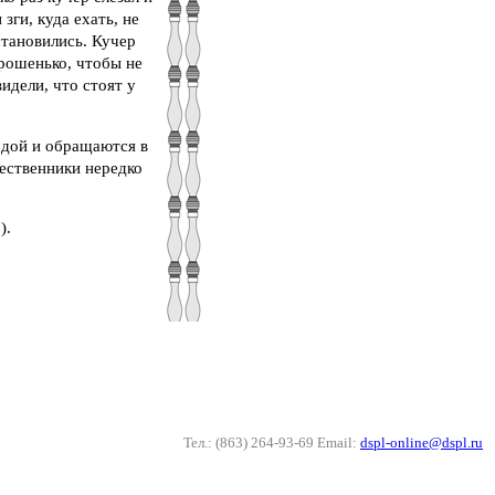
зги, куда ехать, не
становились. Кучер
орошенько, чтобы не
идели, что стоят у
водой и обращаются в
шественники нередко
).
Тел.: (863) 264-93-69 Email:
dspl-online@dspl.ru