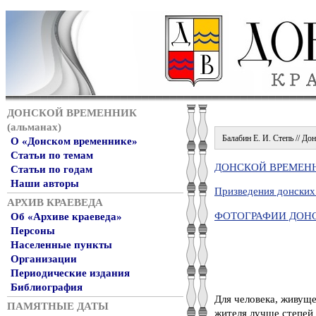
ДОНСКОЙ ВРЕМЕННИК
(альманах)
Балабин Е. И. Степь // Дон
О «Донском временнике»
Статьи по темам
ДОНСКОЙ ВРЕМЕННИ
Статьи по годам
Наши авторы
Призведения донских
АРХИВ КРАЕВЕДА
ФОТОГРАФИИ ДОН
Об «Архиве краеведа»
Персоны
Населенные пункты
Организации
Периодические издания
Библиография
Для человека, живуще
ПАМЯТНЫЕ ДАТЫ
жителя лучше степей 