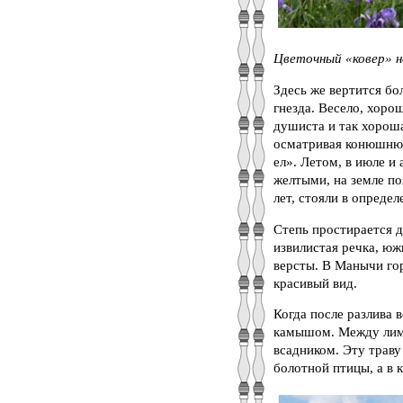
Цветочный «ковер» на
Здесь же вертится б
гнезда. Весело, хорош
душиста и так хороша
осматривая конюшню, 
ел». Летом, в июле и 
желтыми, на земле по
лет, стояли в опреде
Степь простирается 
извилистая речка, юж
версты. В Манычи гор
красивый вид.
Когда после разлива 
камышом. Между лима
всадником. Эту траву
болотной птицы, а в 