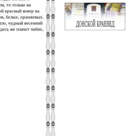
и, то только на
ой красный ковер на
ов, белых, оранжевых.
пло, чудный весенний
десь же плачет чибис,