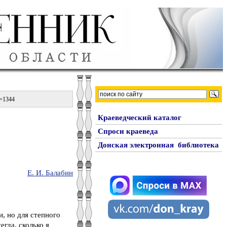
d=1344
Краеведческий каталог
Спроси краеведа
Донская электронная библиотека
Е. И. Балабин
, но для степного
гда, сколько я