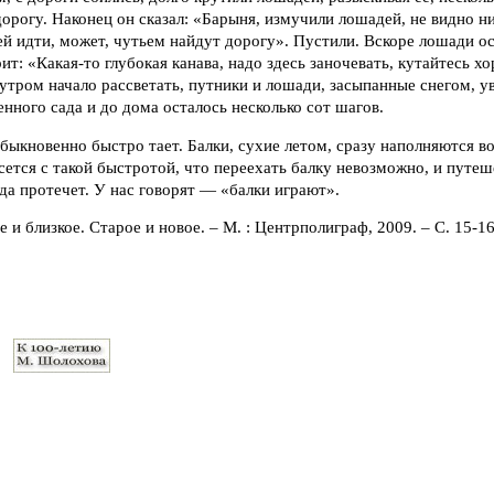
рогу. Наконец он сказал: «Барыня, измучили лошадей, не видно ни 
й идти, может, чутьем найдут дорогу». Пустили. Вскоре лошади о
рит: «Какая-то глубокая канава, надо здесь заночевать, кутайтесь х
 утром начало рассветать, путники и лошади, засыпанные снегом, ув
енного сада и до дома осталось несколько сот шагов.
обыкновенно быстро тает. Балки, сухие летом, сразу наполняются 
сется с такой быстротой, что переехать балку невозможно, и путе
ода протечет. У нас говорят — «балки играют».
е и близкое. Старое и новое. – М. : Центрполиграф, 2009. – С. 15-16