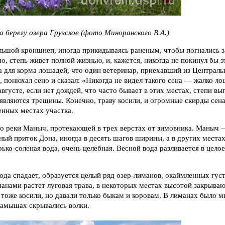
 берегу озера Грузское (фото Миноранского В.А.)
ольшой кроншнеп, иногда прикидываясь раненым, чтобы погнались 
о, степь живет полной жизнью, и, кажется, никогда не покинул бы э
 для корма лошадей, что один ветеринар, приехавший из Централь
понюхал сено и сказал: «Никогда не видел такого сена — жалко ло
августе, если нет дождей, что часто бывает в этих местах, степи в
являются трещины. Конечно, траву косили, и огромные скирды сена,
ленных местах участка.
до реки Маныч, протекающей в трех верстах от зимовника. Маныч
ный приток Дона, иногда в десять шагов ширины, а в других места
ько-соленая вода, очень целебная. Весной вода разливается в цело
вода спадает, образуется целый ряд озер-лиманов, окаймленных гу
нами растет луговая трава, в некоторых местах высотой закрыва
 тоже косили, но давали только быкам и коровам. В лиманах было м
камышах скрывались волки.