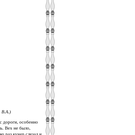
В.А.)
 с дороги, особенно
ь. Вех не было,
ко раз кучер слезал и