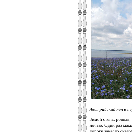
Австрийский лен в п
Зимой степь, ровная, 
ночью. Один раз мама 
дорогу занесло снегом