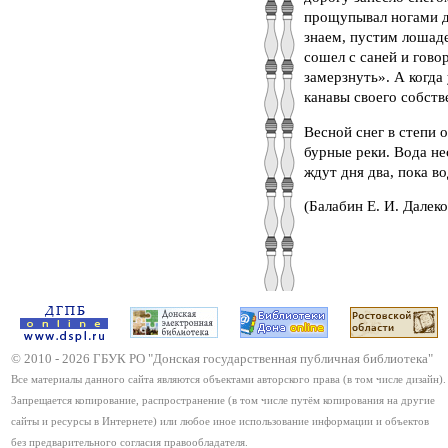
прощупывал ногами до
знаем, пустим лошаде
сошел с саней и гово
замерзнуть». А когда
канавы своего собств
Весной снег в степи 
бурные реки. Вода не
ждут дня два, пока в
(Балабин Е. И. Далеко
© 2010 -
2026
ГБУК РО "Донская государственная публичная библиотека"
Все материалы данного сайта являются объектами авторского права (в том числе дизайн).
Запрещается копирование, распространение (в том числе путём копирования на другие
сайты и ресурсы в Интернете) или любое иное использование информации и объектов
без предварительного согласия правообладателя.