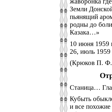
жаворонка где
Земли Донской
пьянящий аром
родны до боли
Казака…»
10 июня 1959 
26, июль 1959 
(Крюков П. Ф. 
Отр
Станица… Гла
Кубыть обыкло
и все похожие