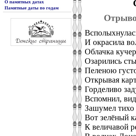
О памятных датах
Памятные даты по годам
Отрыво
Всполыхнулас
И окрасила во
Облачка кучер
Озарились ст
Пеленою густо
Открывая кар
Горделиво зад
Вспомнил, вид
Зашумел тихо 
Вот зелёный к
К величавой ре