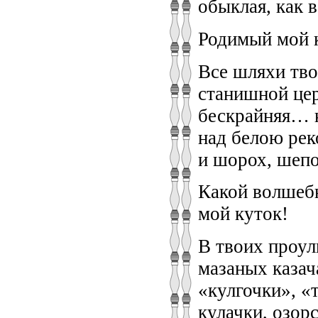
обыклая, как 
Родимый мой к
Все шляхи тво
станишной цер
бескрайняя… 
над белою ре
и шорох, шеп
Какой волшебн
мой куток!
В твоих проул
мазаных каза
«кулгочки», 
кулачки, озор