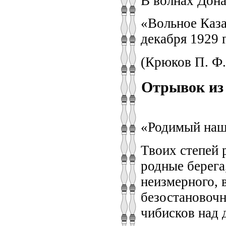
В волнах Дона
«Вольное Каза
декабря 1929 г
(Крюков П. Ф. 
Отрывок из 
«Родимый наш
Твоих степей 
родные берега
неизмерного, 
безостановоч
чибисков над 