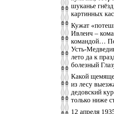
шуканье гнёзд
картинных кас
Кужат «потешн
Ивлеич – кома
командой… По
Усть-Медведи
лето да к пра
болезный Глаз
Какой щемящей
из лесу выезжа
дедовский кур
только ниже с
12 апреля 193