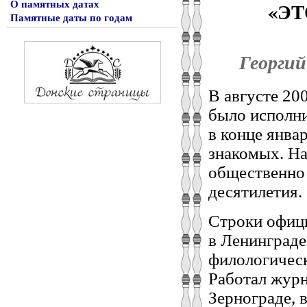
«Э
О памятных датах
Памятные даты по годам
Георгий
В августе 20
было исполни
в конце январ
знакомых. На
общественно 
десятилетия.
Строки офици
в Ленинграде
филологическ
Работал журн
Зернограде, 