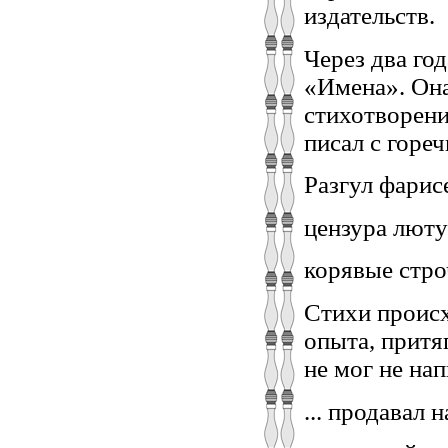
издательств.
Через два го
«Имена». Она
стихотворений
писал с горе
Разгул фарис
цензура люту
корявые стро
Стихи происх
опыта, притя
не мог не нап
... продавал 