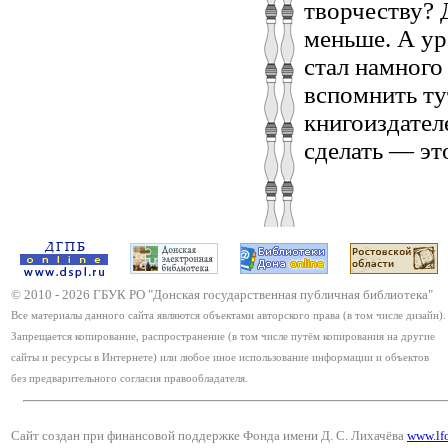
творчеству? Д
меньше. А ур
стал намного
вспомнить ту
книгоиздател
сделать — эт
© 2010 -
2026
ГБУК РО "Донская государственная публичная библиотека"
Все материалы данного сайта являются объектами авторского права (в том числе дизайн).
Запрещается копирование, распространение (в том числе путём копирования на другие
сайты и ресурсы в Интернете) или любое иное использование информации и объектов
без предварительного согласия правообладателя.
Сайт создан при финансовой поддержке Фонда имени Д. С. Лихачёва
www.lf