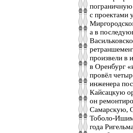
пограничную 
с проектами 
Миргородског
а в последую
Васильковско
ретраншемент
произвели в 
в Оренбург «
провёл четыр
инженера пос
Кайсацкую ор
он ремонтиро
Самарскую, 
Тоболо-Ишимс
года Ригельм