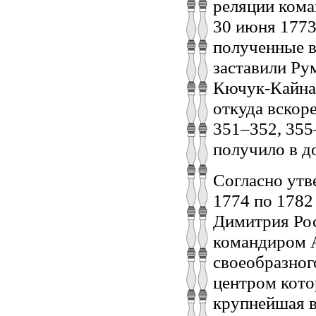
реляции кома
30 июня 1773
полученные в
заставили Ру
Кючук-Кайнар
откуда вскоре 
351–352, 355–
получило в д
Согласно утв
1774 по 1782
Димитрия Рос
командиром А
своеобразног
центром кото
крупнейшая в ре