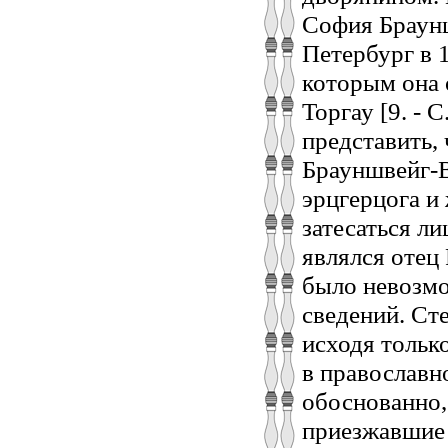
София Браун
Петербург в 
которым она 
Торгау [9. - 
представить,
Брауншвейг-В
эрцгерцога и
затесаться л
являлся отец
было невозмо
сведений. Ст
исходя тольк
в православно
обоснованно,
приезжавшие 