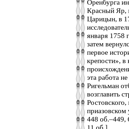
Оренбурга ин
Красный Яр, в
Царицын, в 17
исследователь
января 1758 
затем вернулс
первое истор
крепости», в
происхождени
эта работа не
Ригельман от
возглавить с
Ростовского,
приазовском у
448 об.–449, 6
11 об.].