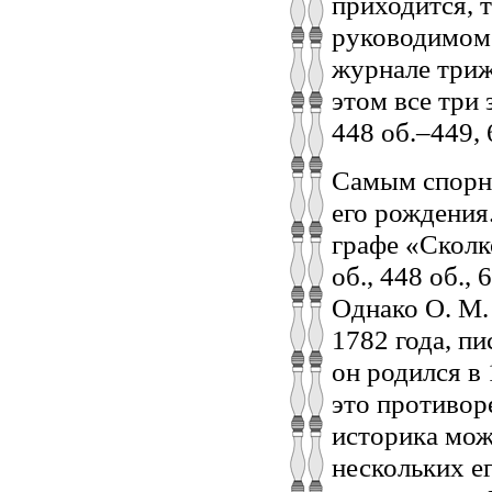
приходится, т
руководимом 
журнале трижд
этом все три 
448 об.–449, 
Самым спорны
его рождения
графе «Сколко
об., 448 об.,
Однако О. М.
1782 года, пи
он родился в 
это противор
историка мож
нескольких е