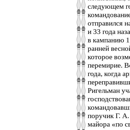
следующем го
командование
отправился н
и 33 года на
в кампанию 1
ранней весно
которое возм
перемирие. В
года, когда а
переправивши
Ригельман уч
господствова
командовавши
поручик Г. А
майора «по с