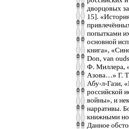
дворцовых зап
15]. «Истори
привлечённы
попытками их
основной исп
книга», «Сино
Don, van ouds
Ф. Миллера, 
Азова…» Г. Т.
Абу-л-Гази, 
российской и
войны», и не
нарративы. Б
книжными нов
Данное обсто