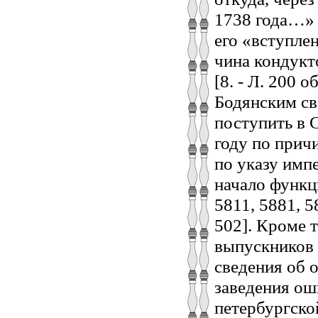
1738 года…» [
его «вступле
чина кондукт
[8. - Л. 200 
Бодянским св
поступить в 
году по причи
по указу имп
начало функци
5811, 5881, 58
502]. Кроме 
выпускников 
сведения об 
заведения ош
петербургско