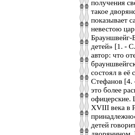
получения с
такое дворян
показывает с
невестою цар
Брауншвейг-
детей» [1. - 
автор: что о
брауншвейгск
состоял в её 
Стефанов [4. 
это более рас
офицерские. 
XVIII века в
принадлежнос
детей говори
дворянином. 