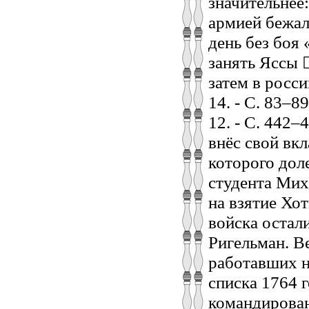
значительнее
армией бежал
день без боя 
занять Яссы 
затем в россий
14. - С. 83–8
12. - С. 442
внёс свой вк
которого доле
студента Мих
на взятие Хо
войска остал
Ригельман. В
работавших н
списка 1764 г
командирован