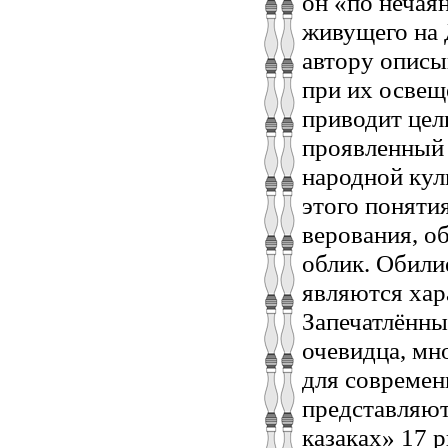
он «по нечая
живущего на Д
автору описы
при их освещ
приводит цел
проявленный 
народной кул
этого поняти
верования, о
облик. Обили
являются хар
Запечатлённы
очевидца, мн
для современ
представляю
казаках» 17 