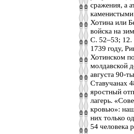
сражения, а 
каменистыми 
Хотина или Б
войска на зимн
С. 52–53; 12.
1739 году, Р
Хотинском по
молдавской д
августа 90-т
Ставучанах 4
яростный отп
лагерь. «Сов
кровью»: наш
них только од
54 человека 