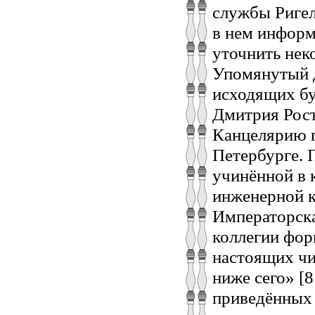
службы Ригел
в нем информ
уточнить нек
Упомянутый д
исходящих б
Дмитрия Рост
Канцелярию г
Петербурге. 
учинённой в 
инженерной к
Императорска
коллегии фор
настоящих чин
ниже сего» [8
приведённых 