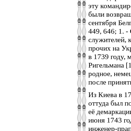
эту командир
были возвращ
сентября Белг
449, 646; 1. 
служителей, 
прочих на Ук
в 1739 году, 
Ригельмана [1
родное, неме
после принят
Из Киева в 1
оттуда был п
её демаркации
июня 1743 го
инженер-прап