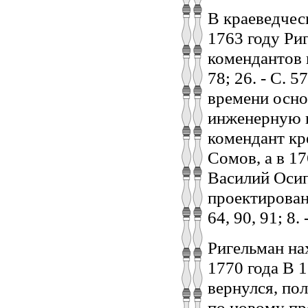
В краеведчес
1763 году Ри
комендантов 
78; 26. - С. 
времени осно
инженерную 
комендант кр
Сомов, а в 17
Василий Осип
проектирования
64, 90, 91; 8. 
Ригельман на
1770 года В 1
вернулся, по
по новому про