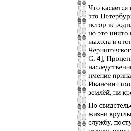
Что касается
это Петербург
историк роди
но это ничто 
выхода в отс
Черниговского
С. 4], Проце
наследственн
имение прина
Иванович посл
землёй, ни к
По свидетель
жизни кругл
службу, пост
откуда, чере