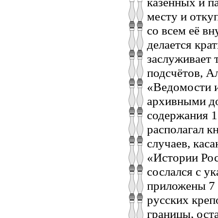
казенных и п
месту и отку
со всем её в
делается кра
заслуживает 
подсчётов, А
«Ведомости и
архивными до
содержания 1
располагал кн
случаев, кас
«Истории Рос
сослался с у
приложены 7 
русских крепо
границы, оста